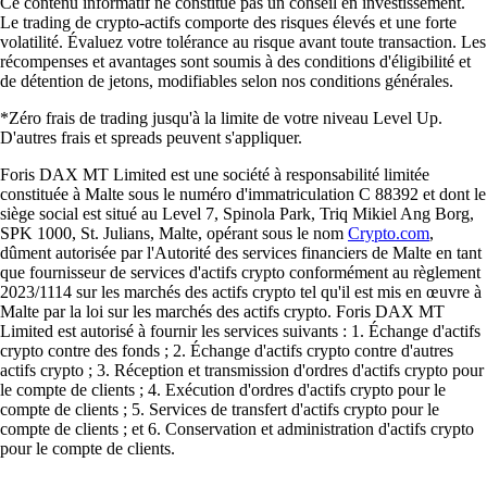
Ce contenu informatif ne constitue pas un conseil en investissement.
Le trading de crypto-actifs comporte des risques élevés et une forte
volatilité. Évaluez votre tolérance au risque avant toute transaction. Les
récompenses et avantages sont soumis à des conditions d'éligibilité et
de détention de jetons, modifiables selon nos conditions générales.
*Zéro frais de trading jusqu'à la limite de votre niveau Level Up.
D'autres frais et spreads peuvent s'appliquer.
Foris DAX MT Limited est une société à responsabilité limitée
constituée à Malte sous le numéro d'immatriculation C 88392 et dont le
siège social est situé au Level 7, Spinola Park, Triq Mikiel Ang Borg,
SPK 1000, St. Julians, Malte, opérant sous le nom
Crypto.com
,
dûment autorisée par l'Autorité des services financiers de Malte en tant
que fournisseur de services d'actifs crypto conformément au règlement
2023/1114 sur les marchés des actifs crypto tel qu'il est mis en œuvre à
Malte par la loi sur les marchés des actifs crypto. Foris DAX MT
Limited est autorisé à fournir les services suivants : 1. Échange d'actifs
crypto contre des fonds ; 2. Échange d'actifs crypto contre d'autres
actifs crypto ; 3. Réception et transmission d'ordres d'actifs crypto pour
le compte de clients ; 4. Exécution d'ordres d'actifs crypto pour le
compte de clients ; 5. Services de transfert d'actifs crypto pour le
compte de clients ; et 6. Conservation et administration d'actifs crypto
pour le compte de clients.