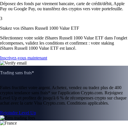
Déposez des fonds par virement bancaire, carte de crédit/débit, Apple
Pay ou Google Pay, ou transférez des cryptos vers votre portefeuille.
3
Stakez vos iShares Russell 1000 Value ETF
Sélectionnez votre solde iShares Russell 1000 Value ETF dans l'onglet
récompenses, validez les conditions et confirmez : votre staking
iShares Russell 1000 Value ETF est lancé.
Inscrivez-vous maintenant
Trading sans frais*
Faites fructifier votre argent. Achetez, vendez ou tradez plus de 400
cryptos tendance sans frais* sur l'application Crypto.com. Rejoignez
Level Up et profitez de jusqu'à 6 % de récompenses crypto sur chaque
achat avec la carte Visa Crypto.com. Conditions applicables.
Rejoindre Level Up