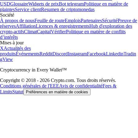
USD
Glossaire
Widgets de prix
Bot telegram
Politique en matière de
plaintes
Service client
Resumen de criptomonedas
Société
À propos de nous
Feuille de route
Emplois
Partenaires
Sécurité
Preuve de
réserves
Affiliation
Licences & enregistrements
Hub d'exploration des
crypto-actifs
Climat
Capital
Vérifier
Politique en matière de conflits
d’intérêts
Mises à jour
X
Actualités des
produits
Événements
Reddit
Discord
Instagram
Facebook
Linkedin
Tradin
gView
Cryptocurrency in Every Wallet™
Copyright © 2018 - 2026 Crypto.com. Tous droits réservés.
Conditions générales de l'EEE
Avis de confidentialité
Fees &
Limits
Statut
Préférences en matière de cookies