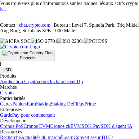
Vous trouverez plus d’informations sur les risques liés aux actifs crypto
ici
.
Contact :
chat.crypto.com
| Bureau : Level 7, Spinola Park, Triq Mikiel
Ang Borg, St Julians SPK 1000 Malte.
Français
|
USD
Produits
Application Crypto.com
Onchain
Level Up
Marchés
Crypto
Particularités
Cartes
Paniers
Earn
Staking
Staking DeFi
Pay
Prime
Entreprises
Garde
Pay pour commerçant
Développeurs
Cronos PoS
Cronos EVM
Cronos zkEVM
SDK Pay
SDK d'agent IA
Ressources
Recherche
Actualités du marché
Learn
Convertisseur BTC/