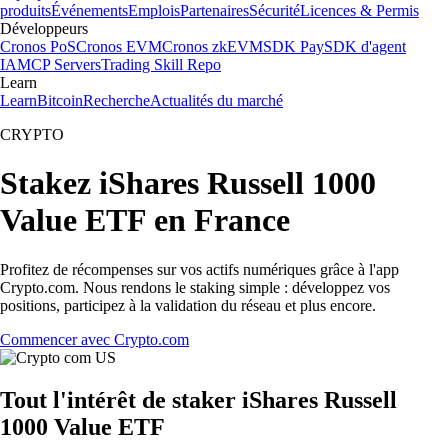
produits
Événements
Emplois
Partenaires
Sécurité
Licences & Permis
Développeurs
Cronos PoS
Cronos EVM
Cronos zkEVM
SDK Pay
SDK d'agent
IA
MCP Servers
Trading Skill Repo
Learn
Learn
Bitcoin
Recherche
Actualités du marché
CRYPTO
Stakez iShares Russell 1000
Value ETF en France
Profitez de récompenses sur vos actifs numériques grâce à l'app
Crypto.com. Nous rendons le staking simple : développez vos
positions, participez à la validation du réseau et plus encore.
Commencer avec Crypto.com
Tout l'intérêt de staker iShares Russell
1000 Value ETF