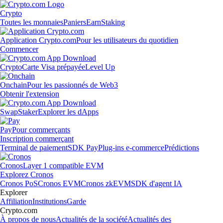
Crypto
Toutes les monnaies
Paniers
Earn
Staking
Application Crypto.com
Pour les utilisateurs du quotidien
Commencer
Crypto
Carte Visa prépayée
Level Up
Onchain
Pour les passionnés de Web3
Obtenir l'extension
Swap
Staker
Explorer les dApps
Pay
Pour commerçants
Inscription commerçant
Terminal de paiement
SDK Pay
Plug-ins e-commerce
Prédictions
Cronos
Layer 1 compatible EVM
Explorez Cronos
Cronos PoS
Cronos EVM
Cronos zkEVM
SDK d'agent IA
Explorer
Affiliation
Institutions
Garde
Crypto.com
À propos de nous
Actualités de la société
Actualités des