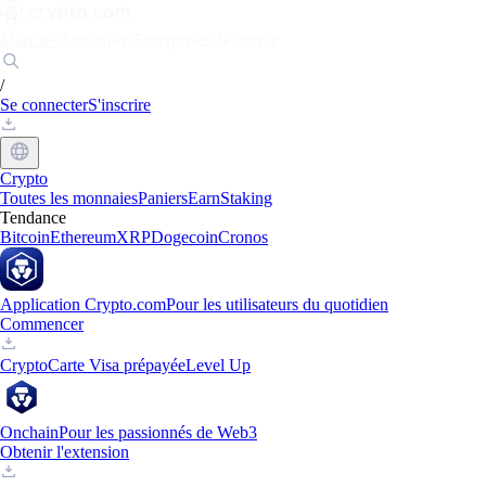
Marchés
Particuliers
Entreprises
Découvrir
/
Se connecter
S'inscrire
Crypto
Toutes les monnaies
Paniers
Earn
Staking
Tendance
Bitcoin
Ethereum
XRP
Dogecoin
Cronos
Application Crypto.com
Pour les utilisateurs du quotidien
Commencer
Crypto
Carte Visa prépayée
Level Up
Onchain
Pour les passionnés de Web3
Obtenir l'extension