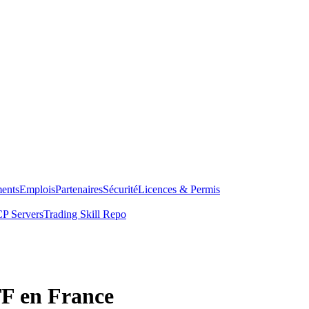
ents
Emplois
Partenaires
Sécurité
Licences & Permis
P Servers
Trading Skill Repo
TF en France