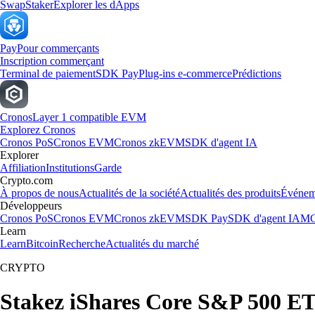
Swap
Staker
Explorer les dApps
Pay
Pour commerçants
Inscription commerçant
Terminal de paiement
SDK Pay
Plug-ins e-commerce
Prédictions
Cronos
Layer 1 compatible EVM
Explorez Cronos
Cronos PoS
Cronos EVM
Cronos zkEVM
SDK d'agent IA
Explorer
Affiliation
Institutions
Garde
Crypto.com
À propos de nous
Actualités de la société
Actualités des produits
Événem
Développeurs
Cronos PoS
Cronos EVM
Cronos zkEVM
SDK Pay
SDK d'agent IA
MC
Learn
Learn
Bitcoin
Recherche
Actualités du marché
CRYPTO
Stakez iShares Core S&P 500 E