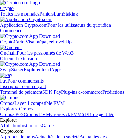
Crypto
Toutes les monnaies
Paniers
Earn
Staking
Application Crypto.com
Pour les utilisateurs du quotidien
Commencer
Crypto
Carte Visa prépayée
Level Up
Onchain
Pour les passionnés de Web3
Obtenir l'extension
Swap
Staker
Explorer les dApps
Pay
Pour commerçants
Inscription commerçant
Terminal de paiement
SDK Pay
Plug-ins e-commerce
Prédictions
Cronos
Layer 1 compatible EVM
Explorez Cronos
Cronos PoS
Cronos EVM
Cronos zkEVM
SDK d'agent IA
Explorer
Affiliation
Institutions
Garde
Crypto.com
À propos de nous
Actualités de la société
Actualités des