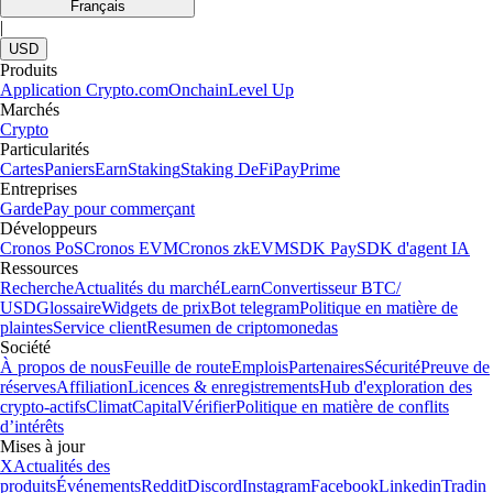
Français
|
USD
Produits
Application Crypto.com
Onchain
Level Up
Marchés
Crypto
Particularités
Cartes
Paniers
Earn
Staking
Staking DeFi
Pay
Prime
Entreprises
Garde
Pay pour commerçant
Développeurs
Cronos PoS
Cronos EVM
Cronos zkEVM
SDK Pay
SDK d'agent IA
Ressources
Recherche
Actualités du marché
Learn
Convertisseur BTC/
USD
Glossaire
Widgets de prix
Bot telegram
Politique en matière de
plaintes
Service client
Resumen de criptomonedas
Société
À propos de nous
Feuille de route
Emplois
Partenaires
Sécurité
Preuve de
réserves
Affiliation
Licences & enregistrements
Hub d'exploration des
crypto-actifs
Climat
Capital
Vérifier
Politique en matière de conflits
d’intérêts
Mises à jour
X
Actualités des
produits
Événements
Reddit
Discord
Instagram
Facebook
Linkedin
Tradin