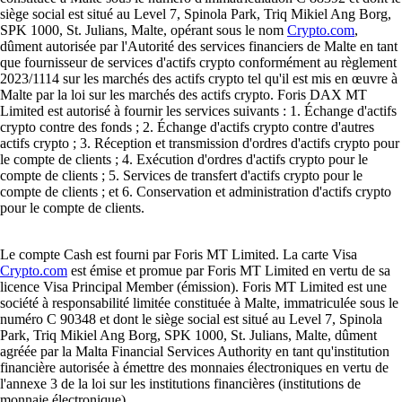
siège social est situé au Level 7, Spinola Park, Triq Mikiel Ang Borg,
SPK 1000, St. Julians, Malte, opérant sous le nom
Crypto.com
,
dûment autorisée par l'Autorité des services financiers de Malte en tant
que fournisseur de services d'actifs crypto conformément au règlement
2023/1114 sur les marchés des actifs crypto tel qu'il est mis en œuvre à
Malte par la loi sur les marchés des actifs crypto. Foris DAX MT
Limited est autorisé à fournir les services suivants : 1. Échange d'actifs
crypto contre des fonds ; 2. Échange d'actifs crypto contre d'autres
actifs crypto ; 3. Réception et transmission d'ordres d'actifs crypto pour
le compte de clients ; 4. Exécution d'ordres d'actifs crypto pour le
compte de clients ; 5. Services de transfert d'actifs crypto pour le
compte de clients ; et 6. Conservation et administration d'actifs crypto
pour le compte de clients.
Le compte Cash est fourni par Foris MT Limited. La carte Visa
Crypto.com
est émise et promue par Foris MT Limited en vertu de sa
licence Visa Principal Member (émission). Foris MT Limited est une
société à responsabilité limitée constituée à Malte, immatriculée sous le
numéro C 90348 et dont le siège social est situé au Level 7, Spinola
Park, Triq Mikiel Ang Borg, SPK 1000, St. Julians, Malte, dûment
agréée par la Malta Financial Services Authority en tant qu'institution
financière autorisée à émettre des monnaies électroniques en vertu de
l'annexe 3 de la loi sur les institutions financières (institutions de
monnaie électronique).