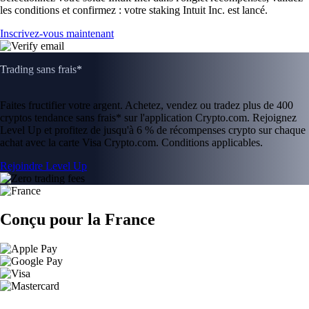
les conditions et confirmez : votre staking Intuit Inc. est lancé.
Inscrivez-vous maintenant
Trading sans frais*
Faites fructifier votre argent. Achetez, vendez ou tradez plus de 400
cryptos tendance sans frais* sur l'application Crypto.com. Rejoignez
Level Up et profitez de jusqu'à 6 % de récompenses crypto sur chaque
achat avec la carte Visa Crypto.com. Conditions applicables.
Rejoindre Level Up
Conçu pour la France