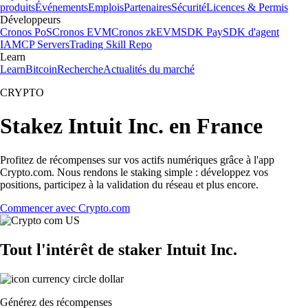
produits
Événements
Emplois
Partenaires
Sécurité
Licences & Permis
Développeurs
Cronos PoS
Cronos EVM
Cronos zkEVM
SDK Pay
SDK d'agent
IA
MCP Servers
Trading Skill Repo
Learn
Learn
Bitcoin
Recherche
Actualités du marché
CRYPTO
Stakez Intuit Inc. en France
Profitez de récompenses sur vos actifs numériques grâce à l'app
Crypto.com. Nous rendons le staking simple : développez vos
positions, participez à la validation du réseau et plus encore.
Commencer avec Crypto.com
Tout l'intérêt de staker Intuit Inc.
Générez des récompenses