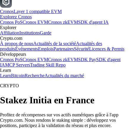
Cronos
Layer 1 compatible EVM
Explorez Cronos
Cronos PoS
Cronos EVM
Cronos zkEVM
SDK d'agent IA
Explorer
Affiliation
Institutions
Garde
Crypto.com
À propos de nous
Actualités de la société
Actualités des
produits
Événements
Emplois
Partenaires
Sécurité
Licences & Permis
Développeurs
Cronos PoS
Cronos EVM
Cronos zkEVM
SDK Pay
SDK d'agent
IA
MCP Servers
Trading Skill Repo
Learn
Learn
Bitcoin
Recherche
Actualités du marché
CRYPTO
Stakez Initia en France
Profitez de récompenses sur vos actifs numériques grâce à l'app
Crypto.com. Nous rendons le staking simple : développez vos
positions, participez à la validation du réseau et plus encore.