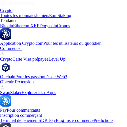
Crypto
Toutes les monnaies
Paniers
Earn
Staking
Tendance
Bitcoin
Ethereum
XRP
Dogecoin
Cronos
Application Crypto.com
Pour les utilisateurs du quotidien
Commencer
Crypto
Carte Visa prépayée
Level Up
Onchain
Pour les passionnés de Web3
Obtenir l'extension
Swap
Staker
Explorer les dApps
Pay
Pour commerçants
Inscription commerçant
Terminal de paiement
SDK Pay
Plug-ins e-commerce
Prédictions