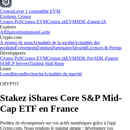
Cronos
Layer 1 compatible EVM
Explorez Cronos
Cronos PoS
Cronos EVM
Cronos zkEVM
SDK d'agent IA
Explorer
Affiliation
Institutions
Garde
Crypto.com
À propos de nous
Actualités de la société
Actualités des
produits
Événements
Emplois
Partenaires
Sécurité
Licences & Permis
Développeurs
Cronos PoS
Cronos EVM
Cronos zkEVM
SDK Pay
SDK d'agent
IA
MCP Servers
Trading Skill Repo
Learn
Learn
Bitcoin
Recherche
Actualités du marché
CRYPTO
Stakez iShares Core S&P Mid-
Cap ETF en France
Profitez de récompenses sur vos actifs numériques grâce à l'app
Crypto.com. Nous rendons le staking simple : développez vos