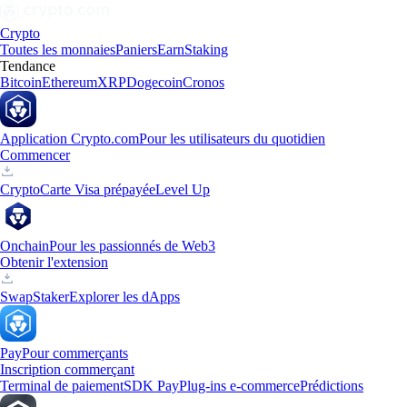
Crypto
Toutes les monnaies
Paniers
Earn
Staking
Tendance
Bitcoin
Ethereum
XRP
Dogecoin
Cronos
Application Crypto.com
Pour les utilisateurs du quotidien
Commencer
Crypto
Carte Visa prépayée
Level Up
Onchain
Pour les passionnés de Web3
Obtenir l'extension
Swap
Staker
Explorer les dApps
Pay
Pour commerçants
Inscription commerçant
Terminal de paiement
SDK Pay
Plug-ins e-commerce
Prédictions