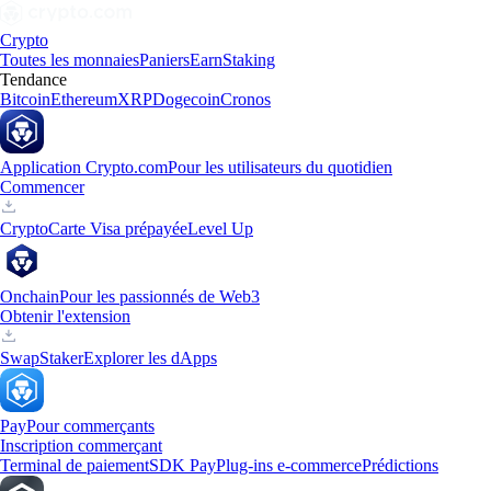
Crypto
Toutes les monnaies
Paniers
Earn
Staking
Tendance
Bitcoin
Ethereum
XRP
Dogecoin
Cronos
Application Crypto.com
Pour les utilisateurs du quotidien
Commencer
Crypto
Carte Visa prépayée
Level Up
Onchain
Pour les passionnés de Web3
Obtenir l'extension
Swap
Staker
Explorer les dApps
Pay
Pour commerçants
Inscription commerçant
Terminal de paiement
SDK Pay
Plug-ins e-commerce
Prédictions