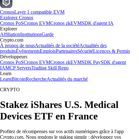
Cronos
Layer 1 compatible EVM
Explorez Cronos
Cronos PoS
Cronos EVM
Cronos zkEVM
SDK d'agent IA
Explorer
Affiliation
Institutions
Garde
Crypto.com
À propos de nous
Actualités de la société
Actualités des
produits
Événements
Emplois
Partenaires
Sécurité
Licences & Permis
Développeurs
Cronos PoS
Cronos EVM
Cronos zkEVM
SDK Pay
SDK d'agent
IA
MCP Servers
Trading Skill Repo
Learn
Learn
Bitcoin
Recherche
Actualités du marché
CRYPTO
Stakez iShares U.S. Medical
Devices ETF en France
Profitez de récompenses sur vos actifs numériques grâce à l'app
Crypto.com. Nous rendons le staking simple : développez vos