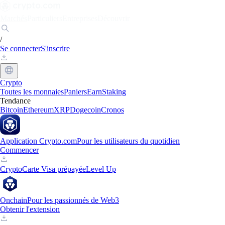
Marchés
Particuliers
Entreprises
Découvrir
/
Se connecter
S'inscrire
Crypto
Toutes les monnaies
Paniers
Earn
Staking
Tendance
Bitcoin
Ethereum
XRP
Dogecoin
Cronos
Application Crypto.com
Pour les utilisateurs du quotidien
Commencer
Crypto
Carte Visa prépayée
Level Up
Onchain
Pour les passionnés de Web3
Obtenir l'extension