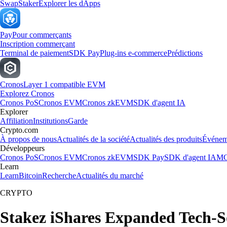
Swap
Staker
Explorer les dApps
Pay
Pour commerçants
Inscription commerçant
Terminal de paiement
SDK Pay
Plug-ins e-commerce
Prédictions
Cronos
Layer 1 compatible EVM
Explorez Cronos
Cronos PoS
Cronos EVM
Cronos zkEVM
SDK d'agent IA
Explorer
Affiliation
Institutions
Garde
Crypto.com
À propos de nous
Actualités de la société
Actualités des produits
Événem
Développeurs
Cronos PoS
Cronos EVM
Cronos zkEVM
SDK Pay
SDK d'agent IA
MC
Learn
Learn
Bitcoin
Recherche
Actualités du marché
CRYPTO
Stakez iShares Expanded Tech-S