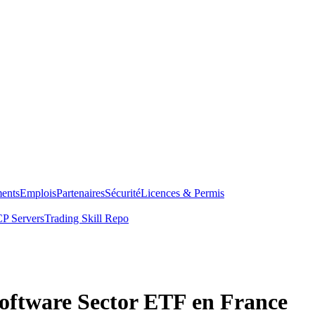
ents
Emplois
Partenaires
Sécurité
Licences & Permis
P Servers
Trading Skill Repo
oftware Sector ETF en France