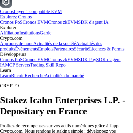
Cronos
Layer 1 compatible EVM
Explorez Cronos
Cronos PoS
Cronos EVM
Cronos zkEVM
SDK d'agent IA
Explorer
Affiliation
Institutions
Garde
Crypto.com
À propos de nous
Actualités de la société
Actualités des
produits
Événements
Emplois
Partenaires
Sécurité
Licences & Permis
Développeurs
Cronos PoS
Cronos EVM
Cronos zkEVM
SDK Pay
SDK d'agent
IA
MCP Servers
Trading Skill Repo
Learn
Learn
Bitcoin
Recherche
Actualités du marché
CRYPTO
Stakez Icahn Enterprises L.P. -
Depositary en France
Profitez de récompenses sur vos actifs numériques grâce à l'app
Crypto.com. Nous rendons le staking simple : développez vos