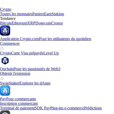
Crypto
Toutes les monnaies
Paniers
Earn
Staking
Tendance
Bitcoin
Ethereum
XRP
Dogecoin
Cronos
Application Crypto.com
Pour les utilisateurs du quotidien
Commencer
Crypto
Carte Visa prépayée
Level Up
Onchain
Pour les passionnés de Web3
Obtenir l'extension
Swap
Staker
Explorer les dApps
Pay
Pour commerçants
Inscription commerçant
Terminal de paiement
SDK Pay
Plug-ins e-commerce
Prédictions