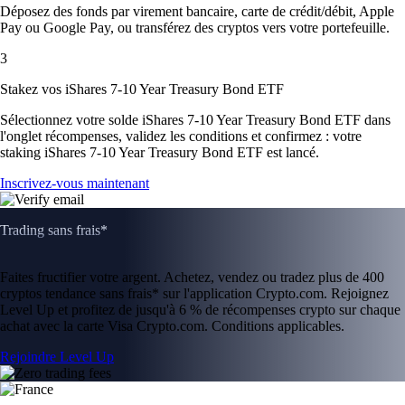
Déposez des fonds par virement bancaire, carte de crédit/débit, Apple
Pay ou Google Pay, ou transférez des cryptos vers votre portefeuille.
3
Stakez vos iShares 7-10 Year Treasury Bond ETF
Sélectionnez votre solde iShares 7-10 Year Treasury Bond ETF dans
l'onglet récompenses, validez les conditions et confirmez : votre
staking iShares 7-10 Year Treasury Bond ETF est lancé.
Inscrivez-vous maintenant
Trading sans frais*
Faites fructifier votre argent. Achetez, vendez ou tradez plus de 400
cryptos tendance sans frais* sur l'application Crypto.com. Rejoignez
Level Up et profitez de jusqu'à 6 % de récompenses crypto sur chaque
achat avec la carte Visa Crypto.com. Conditions applicables.
Rejoindre Level Up