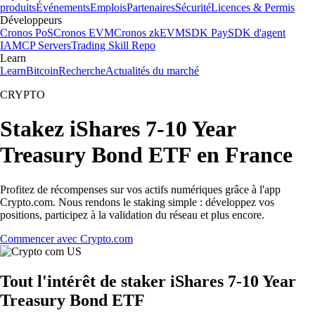
produits
Événements
Emplois
Partenaires
Sécurité
Licences & Permis
Développeurs
Cronos PoS
Cronos EVM
Cronos zkEVM
SDK Pay
SDK d'agent
IA
MCP Servers
Trading Skill Repo
Learn
Learn
Bitcoin
Recherche
Actualités du marché
CRYPTO
Stakez iShares 7-10 Year
Treasury Bond ETF en France
Profitez de récompenses sur vos actifs numériques grâce à l'app
Crypto.com. Nous rendons le staking simple : développez vos
positions, participez à la validation du réseau et plus encore.
Commencer avec Crypto.com
Tout l'intérêt de staker iShares 7-10 Year
Treasury Bond ETF