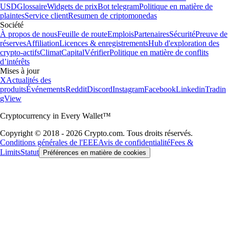
USD
Glossaire
Widgets de prix
Bot telegram
Politique en matière de
plaintes
Service client
Resumen de criptomonedas
Société
À propos de nous
Feuille de route
Emplois
Partenaires
Sécurité
Preuve de
réserves
Affiliation
Licences & enregistrements
Hub d'exploration des
crypto-actifs
Climat
Capital
Vérifier
Politique en matière de conflits
d’intérêts
Mises à jour
X
Actualités des
produits
Événements
Reddit
Discord
Instagram
Facebook
Linkedin
Tradin
gView
Cryptocurrency in Every Wallet™
Copyright © 2018 - 2026 Crypto.com. Tous droits réservés.
Conditions générales de l'EEE
Avis de confidentialité
Fees &
Limits
Statut
Préférences en matière de cookies