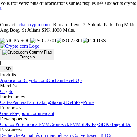
Vous trouverez plus d’informations sur les risques liés aux actifs crypto
ici
.
Contact :
chat.crypto.com
| Bureau : Level 7, Spinola Park, Triq Mikiel
Ang Borg, St Julians SPK 1000 Malte.
Français
|
USD
Produits
Application Crypto.com
Onchain
Level Up
Marchés
Crypto
Particularités
Cartes
Paniers
Earn
Staking
Staking DeFi
Pay
Prime
Entreprises
Garde
Pay pour commerçant
Développeurs
Cronos PoS
Cronos EVM
Cronos zkEVM
SDK Pay
SDK d'agent IA
Ressources
Recherche
Actualités du marché
Learn
Convertisseur BTC/