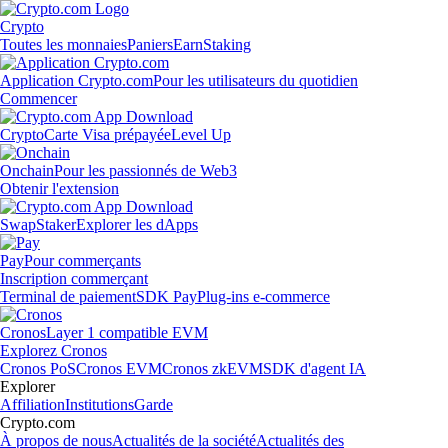
Crypto
Toutes les monnaies
Paniers
Earn
Staking
Application Crypto.com
Pour les utilisateurs du quotidien
Commencer
Crypto
Carte Visa prépayée
Level Up
Onchain
Pour les passionnés de Web3
Obtenir l'extension
Swap
Staker
Explorer les dApps
Pay
Pour commerçants
Inscription commerçant
Terminal de paiement
SDK Pay
Plug-ins e-commerce
Cronos
Layer 1 compatible EVM
Explorez Cronos
Cronos PoS
Cronos EVM
Cronos zkEVM
SDK d'agent IA
Explorer
Affiliation
Institutions
Garde
Crypto.com
À propos de nous
Actualités de la société
Actualités des