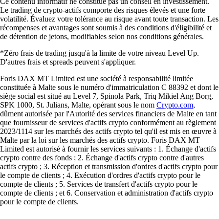
Ce contenu informatif ne constitue pas un conseil en investissement.
Le trading de crypto-actifs comporte des risques élevés et une forte
volatilité. Évaluez votre tolérance au risque avant toute transaction. Les
récompenses et avantages sont soumis à des conditions d'éligibilité et
de détention de jetons, modifiables selon nos conditions générales.
*Zéro frais de trading jusqu'à la limite de votre niveau Level Up.
D'autres frais et spreads peuvent s'appliquer.
Foris DAX MT Limited est une société à responsabilité limitée
constituée à Malte sous le numéro d'immatriculation C 88392 et dont le
siège social est situé au Level 7, Spinola Park, Triq Mikiel Ang Borg,
SPK 1000, St. Julians, Malte, opérant sous le nom
Crypto.com
,
dûment autorisée par l'Autorité des services financiers de Malte en tant
que fournisseur de services d'actifs crypto conformément au règlement
2023/1114 sur les marchés des actifs crypto tel qu'il est mis en œuvre à
Malte par la loi sur les marchés des actifs crypto. Foris DAX MT
Limited est autorisé à fournir les services suivants : 1. Échange d'actifs
crypto contre des fonds ; 2. Échange d'actifs crypto contre d'autres
actifs crypto ; 3. Réception et transmission d'ordres d'actifs crypto pour
le compte de clients ; 4. Exécution d'ordres d'actifs crypto pour le
compte de clients ; 5. Services de transfert d'actifs crypto pour le
compte de clients ; et 6. Conservation et administration d'actifs crypto
pour le compte de clients.