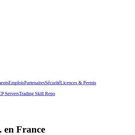
ents
Emplois
Partenaires
Sécurité
Licences & Permis
P Servers
Trading Skill Repo
. en France