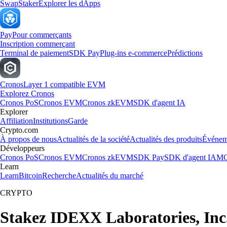
Swap
Staker
Explorer les dApps
Pay
Pour commerçants
Inscription commerçant
Terminal de paiement
SDK Pay
Plug-ins e-commerce
Prédictions
Cronos
Layer 1 compatible EVM
Explorez Cronos
Cronos PoS
Cronos EVM
Cronos zkEVM
SDK d'agent IA
Explorer
Affiliation
Institutions
Garde
Crypto.com
À propos de nous
Actualités de la société
Actualités des produits
Événem
Développeurs
Cronos PoS
Cronos EVM
Cronos zkEVM
SDK Pay
SDK d'agent IA
MC
Learn
Learn
Bitcoin
Recherche
Actualités du marché
CRYPTO
Stakez IDEXX Laboratories, Inc