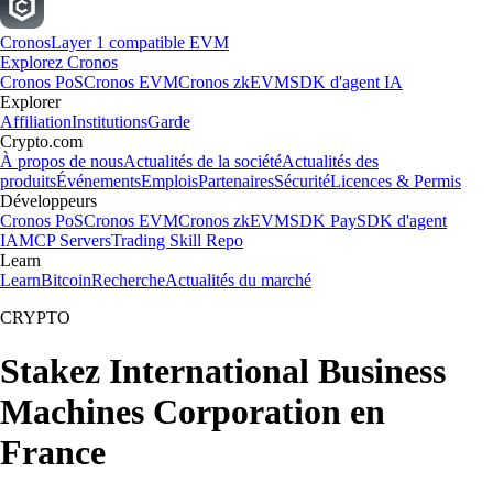
Cronos
Layer 1 compatible EVM
Explorez Cronos
Cronos PoS
Cronos EVM
Cronos zkEVM
SDK d'agent IA
Explorer
Affiliation
Institutions
Garde
Crypto.com
À propos de nous
Actualités de la société
Actualités des
produits
Événements
Emplois
Partenaires
Sécurité
Licences & Permis
Développeurs
Cronos PoS
Cronos EVM
Cronos zkEVM
SDK Pay
SDK d'agent
IA
MCP Servers
Trading Skill Repo
Learn
Learn
Bitcoin
Recherche
Actualités du marché
CRYPTO
Stakez International Business
Machines Corporation en
France