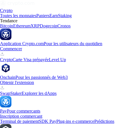
Crypto
Toutes les monnaies
Paniers
Earn
Staking
Tendance
Bitcoin
Ethereum
XRP
Dogecoin
Cronos
Application Crypto.com
Pour les utilisateurs du quotidien
Commencer
Crypto
Carte Visa prépayée
Level Up
Onchain
Pour les passionnés de Web3
Obtenir l'extension
Swap
Staker
Explorer les dApps
Pay
Pour commerçants
Inscription commerçant
Terminal de paiement
SDK Pay
Plug-ins e-commerce
Prédictions