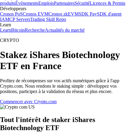
produits
Événements
Emplois
Partenaires
Sécurité
Licences & Permis
Développeurs
Cronos PoS
Cronos EVM
Cronos zkEVM
SDK Pay
SDK d'agent
IA
MCP Servers
Trading Skill Repo
Learn
Learn
Bitcoin
Recherche
Actualités du marché
CRYPTO
Stakez iShares Biotechnology
ETF en France
Profitez de récompenses sur vos actifs numériques grâce à l'app
Crypto.com. Nous rendons le staking simple : développez vos
positions, participez à la validation du réseau et plus encore.
Commencer avec Crypto.com
Tout l'intérêt de staker iShares
Biotechnology ETF