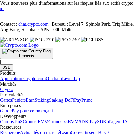
Vous trouverez plus d’informations sur les risques liés aux actifs crypto
ici
.
Contact :
chat.crypto.com
| Bureau : Level 7, Spinola Park, Triq Mikiel
Ang Borg, St Julians SPK 1000 Malte.
Français
|
USD
Produits
Application Crypto.com
Onchain
Level Up
Marchés
Crypto
Particularités
Cartes
Paniers
Earn
Staking
Staking DeFi
Pay
Prime
Entreprises
Garde
Pay pour commerçant
Développeurs
Cronos PoS
Cronos EVM
Cronos zkEVM
SDK Pay
SDK d'agent IA
Ressources
Recherche
Actualités du marché
Learn
Convertisseur BTC/