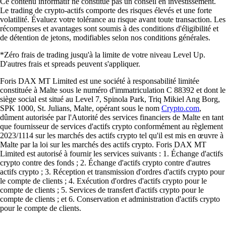
Ce contenu informatif ne constitue pas un conseil en investissement.
Le trading de crypto-actifs comporte des risques élevés et une forte
volatilité. Évaluez votre tolérance au risque avant toute transaction. Les
récompenses et avantages sont soumis à des conditions d'éligibilité et
de détention de jetons, modifiables selon nos conditions générales.
*Zéro frais de trading jusqu'à la limite de votre niveau Level Up.
D'autres frais et spreads peuvent s'appliquer.
Foris DAX MT Limited est une société à responsabilité limitée
constituée à Malte sous le numéro d'immatriculation C 88392 et dont le
siège social est situé au Level 7, Spinola Park, Triq Mikiel Ang Borg,
SPK 1000, St. Julians, Malte, opérant sous le nom
Crypto.com
,
dûment autorisée par l'Autorité des services financiers de Malte en tant
que fournisseur de services d'actifs crypto conformément au règlement
2023/1114 sur les marchés des actifs crypto tel qu'il est mis en œuvre à
Malte par la loi sur les marchés des actifs crypto. Foris DAX MT
Limited est autorisé à fournir les services suivants : 1. Échange d'actifs
crypto contre des fonds ; 2. Échange d'actifs crypto contre d'autres
actifs crypto ; 3. Réception et transmission d'ordres d'actifs crypto pour
le compte de clients ; 4. Exécution d'ordres d'actifs crypto pour le
compte de clients ; 5. Services de transfert d'actifs crypto pour le
compte de clients ; et 6. Conservation et administration d'actifs crypto
pour le compte de clients.