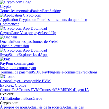
Crypto
Toutes les monnaies
Paniers
Earn
Staking
Application Crypto.com
Pour les utilisateurs du quotidien
Commencer
Crypto
Carte Visa prépayée
Level Up
Onchain
Pour les passionnés de Web3
Obtenir l'extension
Swap
Staker
Explorer les dApps
Pay
Pour commerçants
Inscription commerçant
Terminal de paiement
SDK Pay
Plug-ins e-commerce
Prédictions
Cronos
Layer 1 compatible EVM
Explorez Cronos
Cronos PoS
Cronos EVM
Cronos zkEVM
SDK d'agent IA
Explorer
Affiliation
Institutions
Garde
Crypto.com
À propos de nous
Actualités de la société
Actualités des