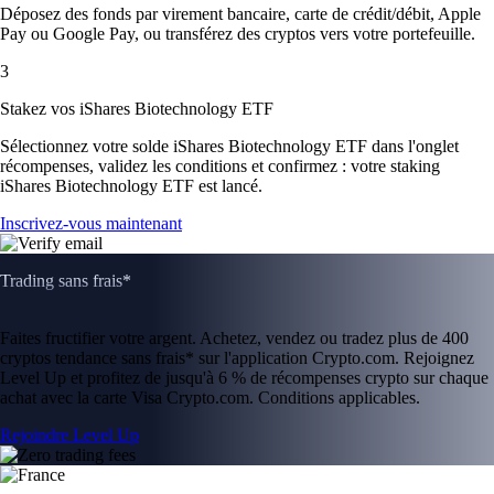
Déposez des fonds par virement bancaire, carte de crédit/débit, Apple
Pay ou Google Pay, ou transférez des cryptos vers votre portefeuille.
3
Stakez vos iShares Biotechnology ETF
Sélectionnez votre solde iShares Biotechnology ETF dans l'onglet
récompenses, validez les conditions et confirmez : votre staking
iShares Biotechnology ETF est lancé.
Inscrivez-vous maintenant
Trading sans frais*
Faites fructifier votre argent. Achetez, vendez ou tradez plus de 400
cryptos tendance sans frais* sur l'application Crypto.com. Rejoignez
Level Up et profitez de jusqu'à 6 % de récompenses crypto sur chaque
achat avec la carte Visa Crypto.com. Conditions applicables.
Rejoindre Level Up