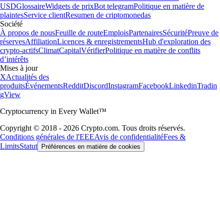
USD
Glossaire
Widgets de prix
Bot telegram
Politique en matière de
plaintes
Service client
Resumen de criptomonedas
Société
À propos de nous
Feuille de route
Emplois
Partenaires
Sécurité
Preuve de
réserves
Affiliation
Licences & enregistrements
Hub d'exploration des
crypto-actifs
Climat
Capital
Vérifier
Politique en matière de conflits
d’intérêts
Mises à jour
X
Actualités des
produits
Événements
Reddit
Discord
Instagram
Facebook
Linkedin
Tradin
gView
Cryptocurrency in Every Wallet™
Copyright © 2018 - 2026 Crypto.com. Tous droits réservés.
Conditions générales de l'EEE
Avis de confidentialité
Fees &
Limits
Statut
Préférences en matière de cookies