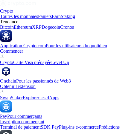
Crypto
Toutes les monnaies
Paniers
Earn
Staking
Tendance
Bitcoin
Ethereum
XRP
Dogecoin
Cronos
Application Crypto.com
Pour les utilisateurs du quotidien
Commencer
Crypto
Carte Visa prépayée
Level Up
Onchain
Pour les passionnés de Web3
Obtenir l'extension
Swap
Staker
Explorer les dApps
Pay
Pour commerçants
Inscription commerçant
Terminal de paiement
SDK Pay
Plug-ins e-commerce
Prédictions