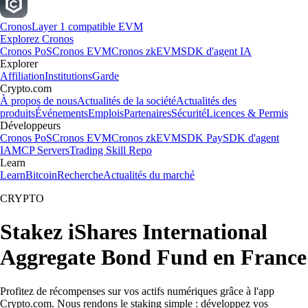
Cronos
Layer 1 compatible EVM
Explorez Cronos
Cronos PoS
Cronos EVM
Cronos zkEVM
SDK d'agent IA
Explorer
Affiliation
Institutions
Garde
Crypto.com
À propos de nous
Actualités de la société
Actualités des
produits
Événements
Emplois
Partenaires
Sécurité
Licences & Permis
Développeurs
Cronos PoS
Cronos EVM
Cronos zkEVM
SDK Pay
SDK d'agent
IA
MCP Servers
Trading Skill Repo
Learn
Learn
Bitcoin
Recherche
Actualités du marché
CRYPTO
Stakez iShares International
Aggregate Bond Fund en France
Profitez de récompenses sur vos actifs numériques grâce à l'app
Crypto.com. Nous rendons le staking simple : développez vos