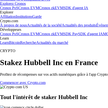
Explorez Cronos
Cronos PoS
Cronos EVM
Cronos zkEVM
SDK d'agent IA
Explorer
Affiliation
Institutions
Garde
Crypto.com
À propos de nous
Actualités de la société
Actualités des produits
Événem
Développeurs
Cronos PoS
Cronos EVM
Cronos zkEVM
SDK Pay
SDK d'agent IA
MC
Learn
Learn
Bitcoin
Recherche
Actualités du marché
CRYPTO
Stakez Hubbell Inc en France
Profitez de récompenses sur vos actifs numériques grâce à l'app Crypto.
Commencer avec Crypto.com
Tout l'intérêt de staker Hubbell Inc