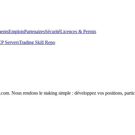
ents
Emplois
Partenaires
Sécurité
Licences & Permis
P Servers
Trading Skill Repo
com. Nous rendons le staking simple : développez vos positions, partici