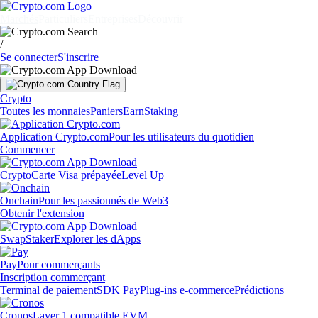
Marchés
Particuliers
Entreprises
Découvrir
/
Se connecter
S'inscrire
Crypto
Toutes les monnaies
Paniers
Earn
Staking
Application Crypto.com
Pour les utilisateurs du quotidien
Commencer
Crypto
Carte Visa prépayée
Level Up
Onchain
Pour les passionnés de Web3
Obtenir l'extension
Swap
Staker
Explorer les dApps
Pay
Pour commerçants
Inscription commerçant
Terminal de paiement
SDK Pay
Plug-ins e-commerce
Prédictions
Cronos
Layer 1 compatible EVM