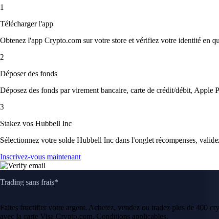
1
Télécharger l'app
Obtenez l'app Crypto.com sur votre store et vérifiez votre identité en 
2
Déposer des fonds
Déposez des fonds par virement bancaire, carte de crédit/débit, Apple P
3
Stakez vos Hubbell Inc
Sélectionnez votre solde Hubbell Inc dans l'onglet récompenses, validez
Inscrivez-vous maintenant
Trading sans frais*
Faites fructifier votre argent. Achetez, vendez ou tradez plus de 400 c
avec la carte Visa Crypto.com. Conditions applicables.