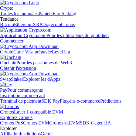
Crypto
Toutes les monnaies
Paniers
Earn
Staking
Tendance
Bitcoin
Ethereum
XRP
Dogecoin
Cronos
Application Crypto.com
Pour les utilisateurs du quotidien
Commencer
Crypto
Carte Visa prépayée
Level Up
Onchain
Pour les passionnés de Web3
Obtenir l'extension
Swap
Staker
Explorer les dApps
Pay
Pour commerçants
Inscription commerçant
Terminal de paiement
SDK Pay
Plug-ins e-commerce
Prédictions
Cronos
Layer 1 compatible EVM
Explorez Cronos
Cronos PoS
Cronos EVM
Cronos zkEVM
SDK d'agent IA
Explorer
Affiliation
Institutions
Garde