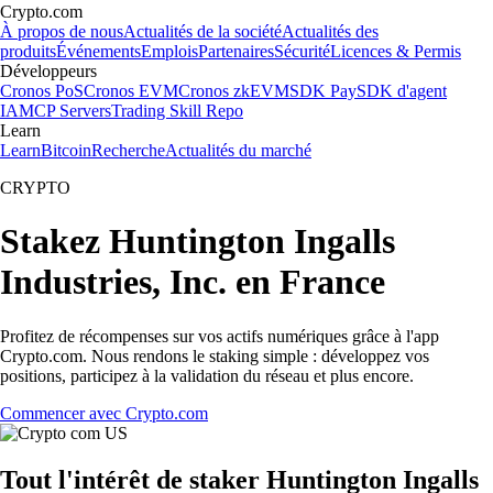
Crypto.com
À propos de nous
Actualités de la société
Actualités des
produits
Événements
Emplois
Partenaires
Sécurité
Licences & Permis
Développeurs
Cronos PoS
Cronos EVM
Cronos zkEVM
SDK Pay
SDK d'agent
IA
MCP Servers
Trading Skill Repo
Learn
Learn
Bitcoin
Recherche
Actualités du marché
CRYPTO
Stakez Huntington Ingalls
Industries, Inc. en France
Profitez de récompenses sur vos actifs numériques grâce à l'app
Crypto.com. Nous rendons le staking simple : développez vos
positions, participez à la validation du réseau et plus encore.
Commencer avec Crypto.com
Tout l'intérêt de staker Huntington Ingalls