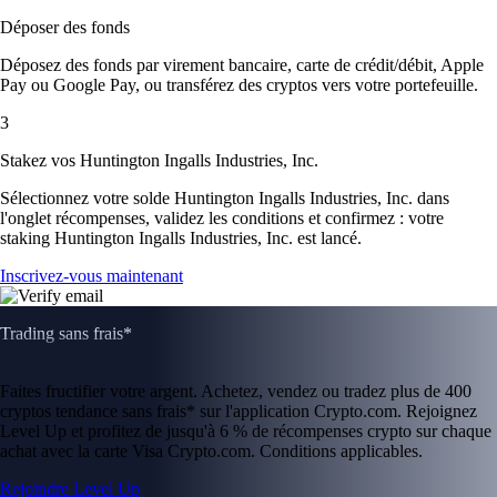
Déposer des fonds
Déposez des fonds par virement bancaire, carte de crédit/débit, Apple
Pay ou Google Pay, ou transférez des cryptos vers votre portefeuille.
3
Stakez vos Huntington Ingalls Industries, Inc.
Sélectionnez votre solde Huntington Ingalls Industries, Inc. dans
l'onglet récompenses, validez les conditions et confirmez : votre
staking Huntington Ingalls Industries, Inc. est lancé.
Inscrivez-vous maintenant
Trading sans frais*
Faites fructifier votre argent. Achetez, vendez ou tradez plus de 400
cryptos tendance sans frais* sur l'application Crypto.com. Rejoignez
Level Up et profitez de jusqu'à 6 % de récompenses crypto sur chaque
achat avec la carte Visa Crypto.com. Conditions applicables.
Rejoindre Level Up