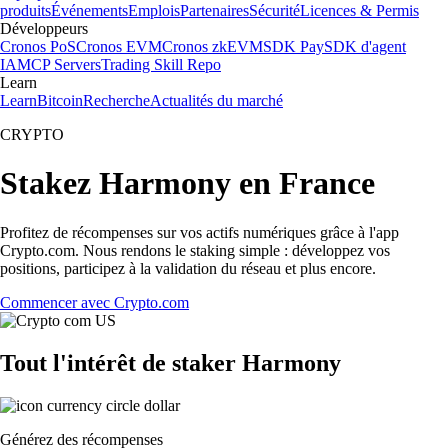
produits
Événements
Emplois
Partenaires
Sécurité
Licences & Permis
Développeurs
Cronos PoS
Cronos EVM
Cronos zkEVM
SDK Pay
SDK d'agent
IA
MCP Servers
Trading Skill Repo
Learn
Learn
Bitcoin
Recherche
Actualités du marché
CRYPTO
Stakez Harmony en France
Profitez de récompenses sur vos actifs numériques grâce à l'app
Crypto.com. Nous rendons le staking simple : développez vos
positions, participez à la validation du réseau et plus encore.
Commencer avec Crypto.com
Tout l'intérêt de staker Harmony
Générez des récompenses