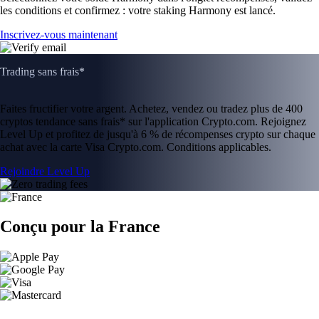
les conditions et confirmez : votre staking Harmony est lancé.
Inscrivez-vous maintenant
Trading sans frais*
Faites fructifier votre argent. Achetez, vendez ou tradez plus de 400
cryptos tendance sans frais* sur l'application Crypto.com. Rejoignez
Level Up et profitez de jusqu'à 6 % de récompenses crypto sur chaque
achat avec la carte Visa Crypto.com. Conditions applicables.
Rejoindre Level Up
Conçu pour la France