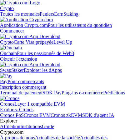
Crypto
Toutes les monnaies
Paniers
Earn
Staking
Application Crypto.com
Pour les utilisateurs du quotidien
Commencer
Crypto
Carte Visa prépayée
Level Up
Onchain
Pour les passionnés de Web3
Obtenir l'extension
Swap
Staker
Explorer les dApps
Pay
Pour commerçants
Inscription commerçant
Terminal de paiement
SDK Pay
Plug-ins e-commerce
Prédictions
Cronos
Layer 1 compatible EVM
Explorez Cronos
Cronos PoS
Cronos EVM
Cronos zkEVM
SDK d'agent IA
Explorer
Affiliation
Institutions
Garde
Crypto.com
À propos de nous
Actualités de la société
Actualités des