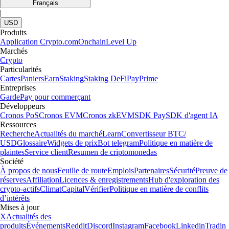
Français
|
USD
Produits
Application Crypto.com
Onchain
Level Up
Marchés
Crypto
Particularités
Cartes
Paniers
Earn
Staking
Staking DeFi
Pay
Prime
Entreprises
Garde
Pay pour commerçant
Développeurs
Cronos PoS
Cronos EVM
Cronos zkEVM
SDK Pay
SDK d'agent IA
Ressources
Recherche
Actualités du marché
Learn
Convertisseur BTC/
USD
Glossaire
Widgets de prix
Bot telegram
Politique en matière de
plaintes
Service client
Resumen de criptomonedas
Société
À propos de nous
Feuille de route
Emplois
Partenaires
Sécurité
Preuve de
réserves
Affiliation
Licences & enregistrements
Hub d'exploration des
crypto-actifs
Climat
Capital
Vérifier
Politique en matière de conflits
d’intérêts
Mises à jour
X
Actualités des
produits
Événements
Reddit
Discord
Instagram
Facebook
Linkedin
Tradin