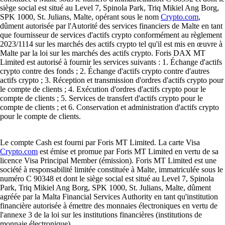
siège social est situé au Level 7, Spinola Park, Triq Mikiel Ang Borg,
SPK 1000, St. Julians, Malte, opérant sous le nom
Crypto.com
,
dûment autorisée par l'Autorité des services financiers de Malte en tant
que fournisseur de services d'actifs crypto conformément au règlement
2023/1114 sur les marchés des actifs crypto tel qu'il est mis en œuvre à
Malte par la loi sur les marchés des actifs crypto. Foris DAX MT
Limited est autorisé à fournir les services suivants : 1. Échange d'actifs
crypto contre des fonds ; 2. Échange d'actifs crypto contre d'autres
actifs crypto ; 3. Réception et transmission d'ordres d'actifs crypto pour
le compte de clients ; 4. Exécution d'ordres d'actifs crypto pour le
compte de clients ; 5. Services de transfert d'actifs crypto pour le
compte de clients ; et 6. Conservation et administration d'actifs crypto
pour le compte de clients.
Le compte Cash est fourni par Foris MT Limited. La carte Visa
Crypto.com
est émise et promue par Foris MT Limited en vertu de sa
licence Visa Principal Member (émission). Foris MT Limited est une
société à responsabilité limitée constituée à Malte, immatriculée sous le
numéro C 90348 et dont le siège social est situé au Level 7, Spinola
Park, Triq Mikiel Ang Borg, SPK 1000, St. Julians, Malte, dûment
agréée par la Malta Financial Services Authority en tant qu'institution
financière autorisée à émettre des monnaies électroniques en vertu de
l'annexe 3 de la loi sur les institutions financières (institutions de
monnaie électronique).