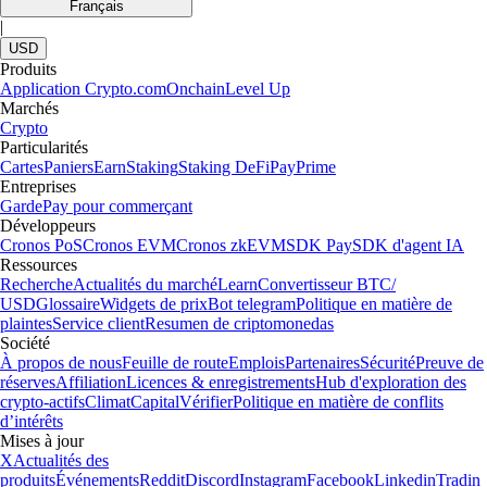
Français
|
USD
Produits
Application Crypto.com
Onchain
Level Up
Marchés
Crypto
Particularités
Cartes
Paniers
Earn
Staking
Staking DeFi
Pay
Prime
Entreprises
Garde
Pay pour commerçant
Développeurs
Cronos PoS
Cronos EVM
Cronos zkEVM
SDK Pay
SDK d'agent IA
Ressources
Recherche
Actualités du marché
Learn
Convertisseur BTC/
USD
Glossaire
Widgets de prix
Bot telegram
Politique en matière de
plaintes
Service client
Resumen de criptomonedas
Société
À propos de nous
Feuille de route
Emplois
Partenaires
Sécurité
Preuve de
réserves
Affiliation
Licences & enregistrements
Hub d'exploration des
crypto-actifs
Climat
Capital
Vérifier
Politique en matière de conflits
d’intérêts
Mises à jour
X
Actualités des
produits
Événements
Reddit
Discord
Instagram
Facebook
Linkedin
Tradin