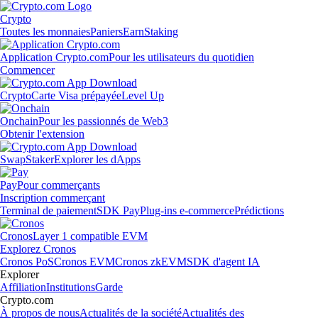
Crypto
Toutes les monnaies
Paniers
Earn
Staking
Application Crypto.com
Pour les utilisateurs du quotidien
Commencer
Crypto
Carte Visa prépayée
Level Up
Onchain
Pour les passionnés de Web3
Obtenir l'extension
Swap
Staker
Explorer les dApps
Pay
Pour commerçants
Inscription commerçant
Terminal de paiement
SDK Pay
Plug-ins e-commerce
Prédictions
Cronos
Layer 1 compatible EVM
Explorez Cronos
Cronos PoS
Cronos EVM
Cronos zkEVM
SDK d'agent IA
Explorer
Affiliation
Institutions
Garde
Crypto.com
À propos de nous
Actualités de la société
Actualités des