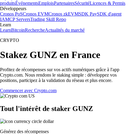
produits
Événements
Emplois
Partenaires
Sécurité
Licences & Permis
Développeurs
Cronos PoS
Cronos EVM
Cronos zkEVM
SDK Pay
SDK d'agent
IA
MCP Servers
Trading Skill Repo
Learn
Learn
Bitcoin
Recherche
Actualités du marché
CRYPTO
Stakez GUNZ en France
Profitez de récompenses sur vos actifs numériques grâce à l'app
Crypto.com. Nous rendons le staking simple : développez vos
positions, participez à la validation du réseau et plus encore.
Commencer avec Crypto.com
Tout l'intérêt de staker GUNZ
Générez des récompenses