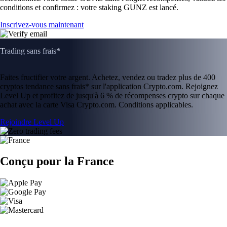
conditions et confirmez : votre staking GUNZ est lancé.
Inscrivez-vous maintenant
Trading sans frais*
Faites fructifier votre argent. Achetez, vendez ou tradez plus de 400
cryptos tendance sans frais* sur l'application Crypto.com. Rejoignez
Level Up et profitez de jusqu'à 6 % de récompenses crypto sur chaque
achat avec la carte Visa Crypto.com. Conditions applicables.
Rejoindre Level Up
Conçu pour la France