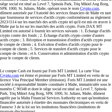
siège social est situé au Level 7, Spinola Park, Triq Mikiel Ang Borg,
SPK 1000, St. Julians, Malte, opérant sous le nom
Crypto.com
,
dûment autorisée par l'Autorité des services financiers de Malte en tant
que fournisseur de services d'actifs crypto conformément au règlement
2023/1114 sur les marchés des actifs crypto tel qu'il est mis en œuvre à
Malte par la loi sur les marchés des actifs crypto. Foris DAX MT
Limited est autorisé à fournir les services suivants : 1. Échange d'actifs
crypto contre des fonds ; 2. Échange d'actifs crypto contre d'autres
actifs crypto ; 3. Réception et transmission d'ordres d'actifs crypto pour
le compte de clients ; 4. Exécution d'ordres d'actifs crypto pour le
compte de clients ; 5. Services de transfert d'actifs crypto pour le
compte de clients ; et 6. Conservation et administration d'actifs crypto
pour le compte de clients.
Le compte Cash est fourni par Foris MT Limited. La carte Visa
Crypto.com
est émise et promue par Foris MT Limited en vertu de sa
licence Visa Principal Member (émission). Foris MT Limited est une
société à responsabilité limitée constituée à Malte, immatriculée sous le
numéro C 90348 et dont le siège social est situé au Level 7, Spinola
Park, Triq Mikiel Ang Borg, SPK 1000, St. Julians, Malte, dûment
agréée par la Malta Financial Services Authority en tant qu'institution
financière autorisée à émettre des monnaies électroniques en vertu de
l'annexe 3 de la loi sur les institutions financières (institutions de
monnaie électronique).