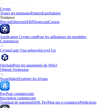
Crypto
Toutes les monnaies
Paniers
Earn
Staking
Tendance
Bitcoin
Ethereum
XRP
Dogecoin
Cronos
Application Crypto.com
Pour les utilisateurs du quotidien
Commencer
Crypto
Carte Visa prépayée
Level Up
Onchain
Pour les passionnés de Web3
Obtenir l'extension
Swap
Staker
Explorer les dApps
Pay
Pour commerçants
Inscription commerçant
Terminal de paiement
SDK Pay
Plug-ins e-commerce
Prédictions