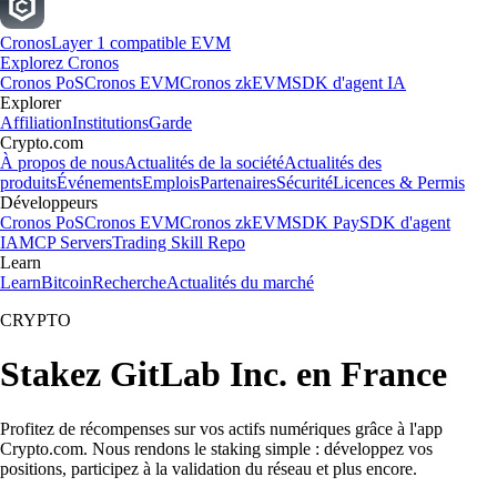
Cronos
Layer 1 compatible EVM
Explorez Cronos
Cronos PoS
Cronos EVM
Cronos zkEVM
SDK d'agent IA
Explorer
Affiliation
Institutions
Garde
Crypto.com
À propos de nous
Actualités de la société
Actualités des
produits
Événements
Emplois
Partenaires
Sécurité
Licences & Permis
Développeurs
Cronos PoS
Cronos EVM
Cronos zkEVM
SDK Pay
SDK d'agent
IA
MCP Servers
Trading Skill Repo
Learn
Learn
Bitcoin
Recherche
Actualités du marché
CRYPTO
Stakez GitLab Inc. en France
Profitez de récompenses sur vos actifs numériques grâce à l'app
Crypto.com. Nous rendons le staking simple : développez vos
positions, participez à la validation du réseau et plus encore.