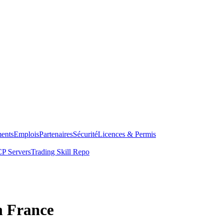
ents
Emplois
Partenaires
Sécurité
Licences & Permis
P Servers
Trading Skill Repo
n France