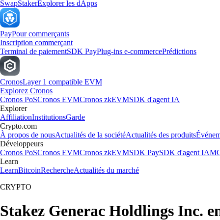
Swap
Staker
Explorer les dApps
Pay
Pour commerçants
Inscription commerçant
Terminal de paiement
SDK Pay
Plug-ins e-commerce
Prédictions
Cronos
Layer 1 compatible EVM
Explorez Cronos
Cronos PoS
Cronos EVM
Cronos zkEVM
SDK d'agent IA
Explorer
Affiliation
Institutions
Garde
Crypto.com
À propos de nous
Actualités de la société
Actualités des produits
Événem
Développeurs
Cronos PoS
Cronos EVM
Cronos zkEVM
SDK Pay
SDK d'agent IA
MC
Learn
Learn
Bitcoin
Recherche
Actualités du marché
CRYPTO
Stakez Generac Holdlings Inc. e