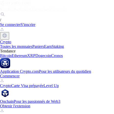
Marchés
Particuliers
Entreprises
Découvrir
/
Se connecter
S'inscrire
Crypto
Toutes les monnaies
Paniers
Earn
Staking
Tendance
Bitcoin
Ethereum
XRP
Dogecoin
Cronos
Application Crypto.com
Pour les utilisateurs du quotidien
Commencer
Crypto
Carte Visa prépayée
Level Up
Onchain
Pour les passionnés de Web3
Obtenir l'extension