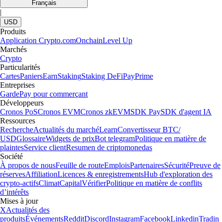
Français
|
USD
Produits
Application Crypto.com
Onchain
Level Up
Marchés
Crypto
Particularités
Cartes
Paniers
Earn
Staking
Staking DeFi
Pay
Prime
Entreprises
Garde
Pay pour commerçant
Développeurs
Cronos PoS
Cronos EVM
Cronos zkEVM
SDK Pay
SDK d'agent IA
Ressources
Recherche
Actualités du marché
Learn
Convertisseur BTC/
USD
Glossaire
Widgets de prix
Bot telegram
Politique en matière de
plaintes
Service client
Resumen de criptomonedas
Société
À propos de nous
Feuille de route
Emplois
Partenaires
Sécurité
Preuve de
réserves
Affiliation
Licences & enregistrements
Hub d'exploration des
crypto-actifs
Climat
Capital
Vérifier
Politique en matière de conflits
d’intérêts
Mises à jour
X
Actualités des
produits
Événements
Reddit
Discord
Instagram
Facebook
Linkedin
Tradin