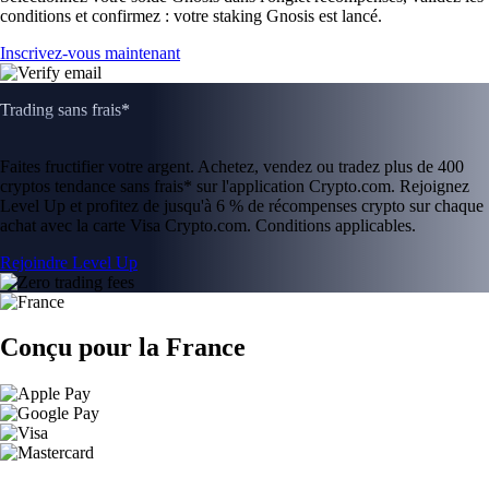
conditions et confirmez : votre staking Gnosis est lancé.
Inscrivez-vous maintenant
Trading sans frais*
Faites fructifier votre argent. Achetez, vendez ou tradez plus de 400
cryptos tendance sans frais* sur l'application Crypto.com. Rejoignez
Level Up et profitez de jusqu'à 6 % de récompenses crypto sur chaque
achat avec la carte Visa Crypto.com. Conditions applicables.
Rejoindre Level Up
Conçu pour la France