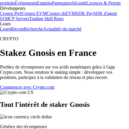
produits
Événements
Emplois
Partenaires
Sécurité
Licences & Permis
Développeurs
Cronos PoS
Cronos EVM
Cronos zkEVM
SDK Pay
SDK d'agent
IA
MCP Servers
Trading Skill Repo
Learn
Learn
Bitcoin
Recherche
Actualités du marché
CRYPTO
Stakez Gnosis en France
Profitez de récompenses sur vos actifs numériques grâce à l'app
Crypto.com. Nous rendons le staking simple : développez vos
positions, participez à la validation du réseau et plus encore.
Commencer avec Crypto.com
Tout l'intérêt de staker Gnosis
Générez des récompenses