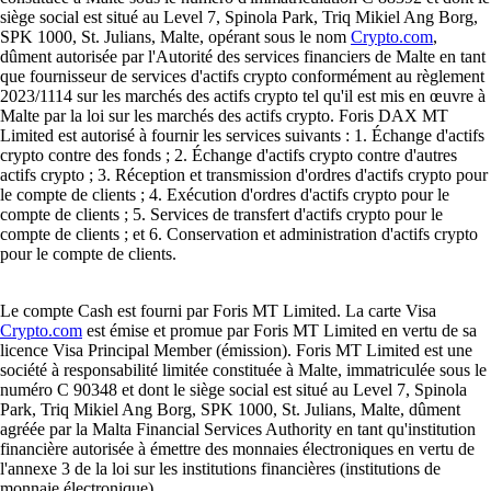
siège social est situé au Level 7, Spinola Park, Triq Mikiel Ang Borg,
SPK 1000, St. Julians, Malte, opérant sous le nom
Crypto.com
,
dûment autorisée par l'Autorité des services financiers de Malte en tant
que fournisseur de services d'actifs crypto conformément au règlement
2023/1114 sur les marchés des actifs crypto tel qu'il est mis en œuvre à
Malte par la loi sur les marchés des actifs crypto. Foris DAX MT
Limited est autorisé à fournir les services suivants : 1. Échange d'actifs
crypto contre des fonds ; 2. Échange d'actifs crypto contre d'autres
actifs crypto ; 3. Réception et transmission d'ordres d'actifs crypto pour
le compte de clients ; 4. Exécution d'ordres d'actifs crypto pour le
compte de clients ; 5. Services de transfert d'actifs crypto pour le
compte de clients ; et 6. Conservation et administration d'actifs crypto
pour le compte de clients.
Le compte Cash est fourni par Foris MT Limited. La carte Visa
Crypto.com
est émise et promue par Foris MT Limited en vertu de sa
licence Visa Principal Member (émission). Foris MT Limited est une
société à responsabilité limitée constituée à Malte, immatriculée sous le
numéro C 90348 et dont le siège social est situé au Level 7, Spinola
Park, Triq Mikiel Ang Borg, SPK 1000, St. Julians, Malte, dûment
agréée par la Malta Financial Services Authority en tant qu'institution
financière autorisée à émettre des monnaies électroniques en vertu de
l'annexe 3 de la loi sur les institutions financières (institutions de
monnaie électronique).