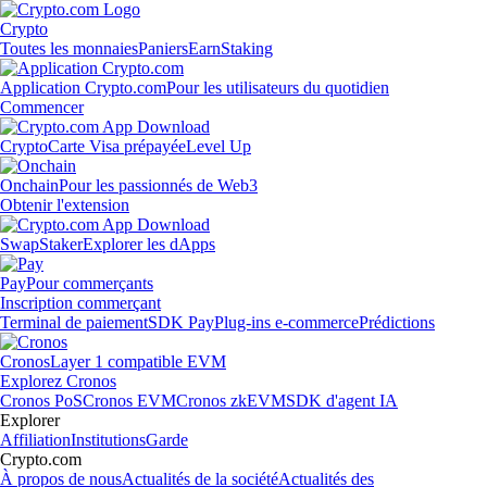
Crypto
Toutes les monnaies
Paniers
Earn
Staking
Application Crypto.com
Pour les utilisateurs du quotidien
Commencer
Crypto
Carte Visa prépayée
Level Up
Onchain
Pour les passionnés de Web3
Obtenir l'extension
Swap
Staker
Explorer les dApps
Pay
Pour commerçants
Inscription commerçant
Terminal de paiement
SDK Pay
Plug-ins e-commerce
Prédictions
Cronos
Layer 1 compatible EVM
Explorez Cronos
Cronos PoS
Cronos EVM
Cronos zkEVM
SDK d'agent IA
Explorer
Affiliation
Institutions
Garde
Crypto.com
À propos de nous
Actualités de la société
Actualités des