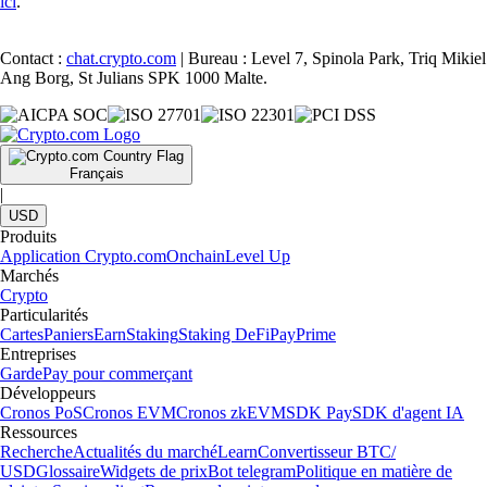
ici
.
Contact :
chat.crypto.com
| Bureau : Level 7, Spinola Park, Triq Mikiel
Ang Borg, St Julians SPK 1000 Malte.
Français
|
USD
Produits
Application Crypto.com
Onchain
Level Up
Marchés
Crypto
Particularités
Cartes
Paniers
Earn
Staking
Staking DeFi
Pay
Prime
Entreprises
Garde
Pay pour commerçant
Développeurs
Cronos PoS
Cronos EVM
Cronos zkEVM
SDK Pay
SDK d'agent IA
Ressources
Recherche
Actualités du marché
Learn
Convertisseur BTC/
USD
Glossaire
Widgets de prix
Bot telegram
Politique en matière de