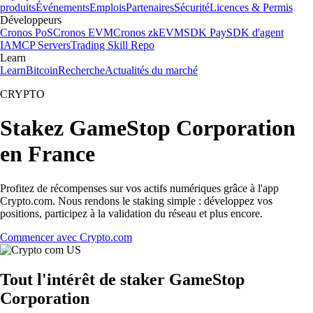
produits
Événements
Emplois
Partenaires
Sécurité
Licences & Permis
Développeurs
Cronos PoS
Cronos EVM
Cronos zkEVM
SDK Pay
SDK d'agent
IA
MCP Servers
Trading Skill Repo
Learn
Learn
Bitcoin
Recherche
Actualités du marché
CRYPTO
Stakez GameStop Corporation
en France
Profitez de récompenses sur vos actifs numériques grâce à l'app
Crypto.com. Nous rendons le staking simple : développez vos
positions, participez à la validation du réseau et plus encore.
Commencer avec Crypto.com
Tout l'intérêt de staker GameStop
Corporation