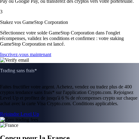
Pay ou Google Pay, ou transférez des cryptos vers votre portefeuille.
3
Stakez vos GameStop Corporation
Sélectionnez votre solde GameStop Corporation dans l'onglet
récompenses, validez les conditions et confirmez : votre staking
GameStop Corporation est lancé.
Inscrivez-vous maintenant
Trading sans frais*
Faites fructifier votre argent. Achetez, vendez ou tradez plus de 400
cryptos tendance sans frais* sur l'application Crypto.com. Rejoignez
Level Up et profitez de jusqu'à 6 % de récompenses crypto sur chaque
achat avec la carte Visa Crypto.com. Conditions applicables.
Rejoindre Level Up
Conçu pour la France