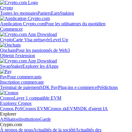
Crypto
Toutes les monnaies
Paniers
Earn
Staking
Application Crypto.com
Pour les utilisateurs du quotidien
Commencer
Crypto
Carte Visa prépayée
Level Up
Onchain
Pour les passionnés de Web3
Obtenir l'extension
Swap
Staker
Explorer les dApps
Pay
Pour commerçants
Inscription commerçant
Terminal de paiement
SDK Pay
Plug-ins e-commerce
Prédictions
Cronos
Layer 1 compatible EVM
Explorez Cronos
Cronos PoS
Cronos EVM
Cronos zkEVM
SDK d'agent IA
Explorer
Affiliation
Institutions
Garde
Crypto.com
À propos de nous
Actualités de la société
Actualités des