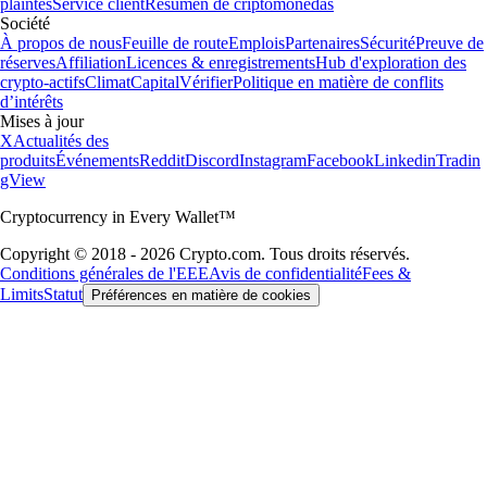
plaintes
Service client
Resumen de criptomonedas
Société
À propos de nous
Feuille de route
Emplois
Partenaires
Sécurité
Preuve de
réserves
Affiliation
Licences & enregistrements
Hub d'exploration des
crypto-actifs
Climat
Capital
Vérifier
Politique en matière de conflits
d’intérêts
Mises à jour
X
Actualités des
produits
Événements
Reddit
Discord
Instagram
Facebook
Linkedin
Tradin
gView
Cryptocurrency in Every Wallet™
Copyright © 2018 - 2026 Crypto.com. Tous droits réservés.
Conditions générales de l'EEE
Avis de confidentialité
Fees &
Limits
Statut
Préférences en matière de cookies