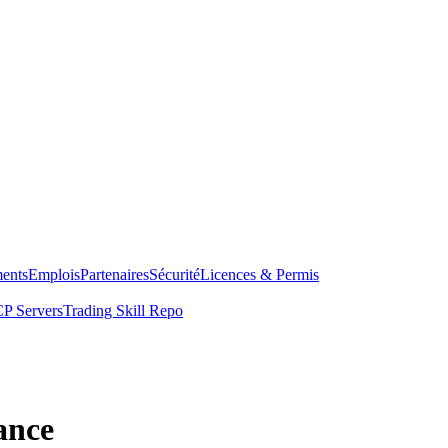
ents
Emplois
Partenaires
Sécurité
Licences & Permis
P Servers
Trading Skill Repo
ance