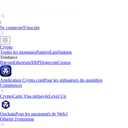
Marchés
Particuliers
Entreprises
Découvrir
/
Se connecter
S'inscrire
Crypto
Toutes les monnaies
Paniers
Earn
Staking
Tendance
Bitcoin
Ethereum
XRP
Dogecoin
Cronos
Application Crypto.com
Pour les utilisateurs du quotidien
Commencer
Crypto
Carte Visa prépayée
Level Up
Onchain
Pour les passionnés de Web3
Obtenir l'extension