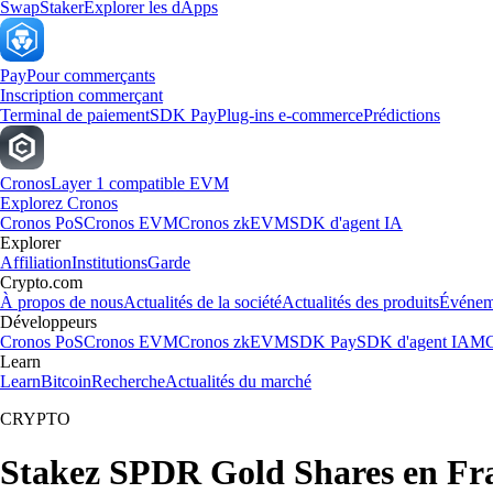
Swap
Staker
Explorer les dApps
Pay
Pour commerçants
Inscription commerçant
Terminal de paiement
SDK Pay
Plug-ins e-commerce
Prédictions
Cronos
Layer 1 compatible EVM
Explorez Cronos
Cronos PoS
Cronos EVM
Cronos zkEVM
SDK d'agent IA
Explorer
Affiliation
Institutions
Garde
Crypto.com
À propos de nous
Actualités de la société
Actualités des produits
Événem
Développeurs
Cronos PoS
Cronos EVM
Cronos zkEVM
SDK Pay
SDK d'agent IA
MC
Learn
Learn
Bitcoin
Recherche
Actualités du marché
CRYPTO
Stakez SPDR Gold Shares en Fr