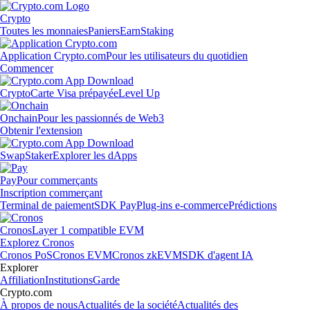
Crypto
Toutes les monnaies
Paniers
Earn
Staking
Application Crypto.com
Pour les utilisateurs du quotidien
Commencer
Crypto
Carte Visa prépayée
Level Up
Onchain
Pour les passionnés de Web3
Obtenir l'extension
Swap
Staker
Explorer les dApps
Pay
Pour commerçants
Inscription commerçant
Terminal de paiement
SDK Pay
Plug-ins e-commerce
Prédictions
Cronos
Layer 1 compatible EVM
Explorez Cronos
Cronos PoS
Cronos EVM
Cronos zkEVM
SDK d'agent IA
Explorer
Affiliation
Institutions
Garde
Crypto.com
À propos de nous
Actualités de la société
Actualités des