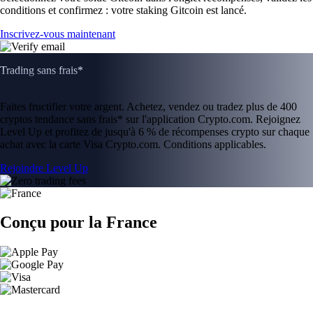
conditions et confirmez : votre staking Gitcoin est lancé.
Inscrivez-vous maintenant
Trading sans frais*
Faites fructifier votre argent. Achetez, vendez ou tradez plus de 400
cryptos tendance sans frais* sur l'application Crypto.com. Rejoignez
Level Up et profitez de jusqu'à 6 % de récompenses crypto sur chaque
achat avec la carte Visa Crypto.com. Conditions applicables.
Rejoindre Level Up
Conçu pour la France