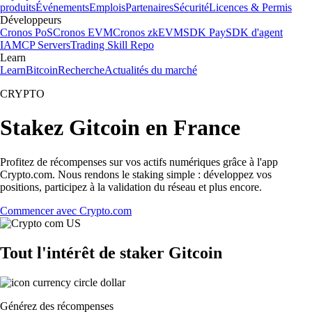
produits
Événements
Emplois
Partenaires
Sécurité
Licences & Permis
Développeurs
Cronos PoS
Cronos EVM
Cronos zkEVM
SDK Pay
SDK d'agent
IA
MCP Servers
Trading Skill Repo
Learn
Learn
Bitcoin
Recherche
Actualités du marché
CRYPTO
Stakez Gitcoin en France
Profitez de récompenses sur vos actifs numériques grâce à l'app
Crypto.com. Nous rendons le staking simple : développez vos
positions, participez à la validation du réseau et plus encore.
Commencer avec Crypto.com
Tout l'intérêt de staker Gitcoin
Générez des récompenses