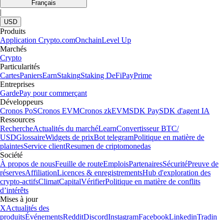
Français
|
USD
Produits
Application Crypto.com
Onchain
Level Up
Marchés
Crypto
Particularités
Cartes
Paniers
Earn
Staking
Staking DeFi
Pay
Prime
Entreprises
Garde
Pay pour commerçant
Développeurs
Cronos PoS
Cronos EVM
Cronos zkEVM
SDK Pay
SDK d'agent IA
Ressources
Recherche
Actualités du marché
Learn
Convertisseur BTC/
USD
Glossaire
Widgets de prix
Bot telegram
Politique en matière de
plaintes
Service client
Resumen de criptomonedas
Société
À propos de nous
Feuille de route
Emplois
Partenaires
Sécurité
Preuve de
réserves
Affiliation
Licences & enregistrements
Hub d'exploration des
crypto-actifs
Climat
Capital
Vérifier
Politique en matière de conflits
d’intérêts
Mises à jour
X
Actualités des
produits
Événements
Reddit
Discord
Instagram
Facebook
Linkedin
Tradin