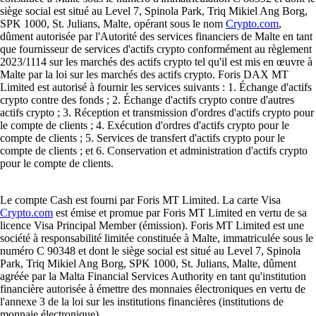
siège social est situé au Level 7, Spinola Park, Triq Mikiel Ang Borg,
SPK 1000, St. Julians, Malte, opérant sous le nom
Crypto.com
,
dûment autorisée par l'Autorité des services financiers de Malte en tant
que fournisseur de services d'actifs crypto conformément au règlement
2023/1114 sur les marchés des actifs crypto tel qu'il est mis en œuvre à
Malte par la loi sur les marchés des actifs crypto. Foris DAX MT
Limited est autorisé à fournir les services suivants : 1. Échange d'actifs
crypto contre des fonds ; 2. Échange d'actifs crypto contre d'autres
actifs crypto ; 3. Réception et transmission d'ordres d'actifs crypto pour
le compte de clients ; 4. Exécution d'ordres d'actifs crypto pour le
compte de clients ; 5. Services de transfert d'actifs crypto pour le
compte de clients ; et 6. Conservation et administration d'actifs crypto
pour le compte de clients.
Le compte Cash est fourni par Foris MT Limited. La carte Visa
Crypto.com
est émise et promue par Foris MT Limited en vertu de sa
licence Visa Principal Member (émission). Foris MT Limited est une
société à responsabilité limitée constituée à Malte, immatriculée sous le
numéro C 90348 et dont le siège social est situé au Level 7, Spinola
Park, Triq Mikiel Ang Borg, SPK 1000, St. Julians, Malte, dûment
agréée par la Malta Financial Services Authority en tant qu'institution
financière autorisée à émettre des monnaies électroniques en vertu de
l'annexe 3 de la loi sur les institutions financières (institutions de
monnaie électronique).