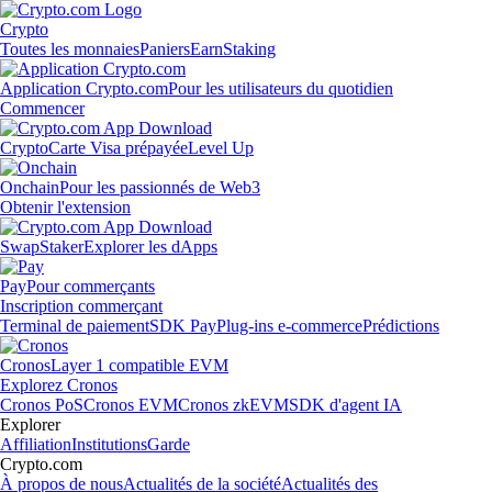
Crypto
Toutes les monnaies
Paniers
Earn
Staking
Application Crypto.com
Pour les utilisateurs du quotidien
Commencer
Crypto
Carte Visa prépayée
Level Up
Onchain
Pour les passionnés de Web3
Obtenir l'extension
Swap
Staker
Explorer les dApps
Pay
Pour commerçants
Inscription commerçant
Terminal de paiement
SDK Pay
Plug-ins e-commerce
Prédictions
Cronos
Layer 1 compatible EVM
Explorez Cronos
Cronos PoS
Cronos EVM
Cronos zkEVM
SDK d'agent IA
Explorer
Affiliation
Institutions
Garde
Crypto.com
À propos de nous
Actualités de la société
Actualités des