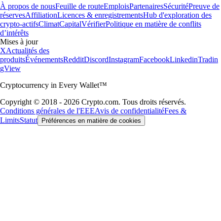
À propos de nous
Feuille de route
Emplois
Partenaires
Sécurité
Preuve de
réserves
Affiliation
Licences & enregistrements
Hub d'exploration des
crypto-actifs
Climat
Capital
Vérifier
Politique en matière de conflits
d’intérêts
Mises à jour
X
Actualités des
produits
Événements
Reddit
Discord
Instagram
Facebook
Linkedin
Tradin
gView
Cryptocurrency in Every Wallet™
Copyright © 2018 - 2026 Crypto.com. Tous droits réservés.
Conditions générales de l'EEE
Avis de confidentialité
Fees &
Limits
Statut
Préférences en matière de cookies