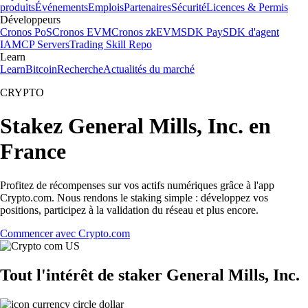
produits
Événements
Emplois
Partenaires
Sécurité
Licences & Permis
Développeurs
Cronos PoS
Cronos EVM
Cronos zkEVM
SDK Pay
SDK d'agent
IA
MCP Servers
Trading Skill Repo
Learn
Learn
Bitcoin
Recherche
Actualités du marché
CRYPTO
Stakez General Mills, Inc. en
France
Profitez de récompenses sur vos actifs numériques grâce à l'app
Crypto.com. Nous rendons le staking simple : développez vos
positions, participez à la validation du réseau et plus encore.
Commencer avec Crypto.com
Tout l'intérêt de staker General Mills, Inc.