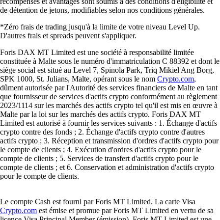
récompenses et avantages sont soumis à des conditions d'éligibilité et
de détention de jetons, modifiables selon nos conditions générales.
*Zéro frais de trading jusqu'à la limite de votre niveau Level Up.
D'autres frais et spreads peuvent s'appliquer.
Foris DAX MT Limited est une société à responsabilité limitée
constituée à Malte sous le numéro d'immatriculation C 88392 et dont le
siège social est situé au Level 7, Spinola Park, Triq Mikiel Ang Borg,
SPK 1000, St. Julians, Malte, opérant sous le nom
Crypto.com
,
dûment autorisée par l'Autorité des services financiers de Malte en tant
que fournisseur de services d'actifs crypto conformément au règlement
2023/1114 sur les marchés des actifs crypto tel qu'il est mis en œuvre à
Malte par la loi sur les marchés des actifs crypto. Foris DAX MT
Limited est autorisé à fournir les services suivants : 1. Échange d'actifs
crypto contre des fonds ; 2. Échange d'actifs crypto contre d'autres
actifs crypto ; 3. Réception et transmission d'ordres d'actifs crypto pour
le compte de clients ; 4. Exécution d'ordres d'actifs crypto pour le
compte de clients ; 5. Services de transfert d'actifs crypto pour le
compte de clients ; et 6. Conservation et administration d'actifs crypto
pour le compte de clients.
Le compte Cash est fourni par Foris MT Limited. La carte Visa
Crypto.com
est émise et promue par Foris MT Limited en vertu de sa
licence Visa Principal Member (émission). Foris MT Limited est une