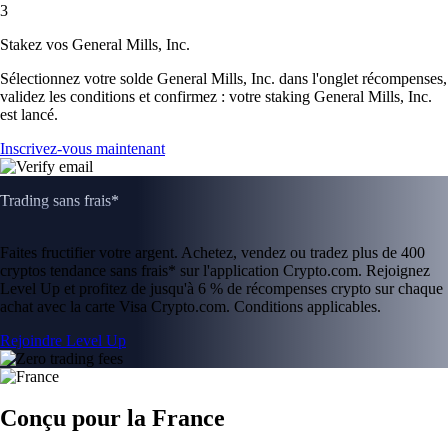
3
Stakez vos General Mills, Inc.
Sélectionnez votre solde General Mills, Inc. dans l'onglet récompenses,
validez les conditions et confirmez : votre staking General Mills, Inc.
est lancé.
Inscrivez-vous maintenant
Trading sans frais*
Faites fructifier votre argent. Achetez, vendez ou tradez plus de 400
cryptos tendance sans frais* sur l'application Crypto.com. Rejoignez
Level Up et profitez de jusqu'à 6 % de récompenses crypto sur chaque
achat avec la carte Visa Crypto.com. Conditions applicables.
Rejoindre Level Up
Conçu pour la France