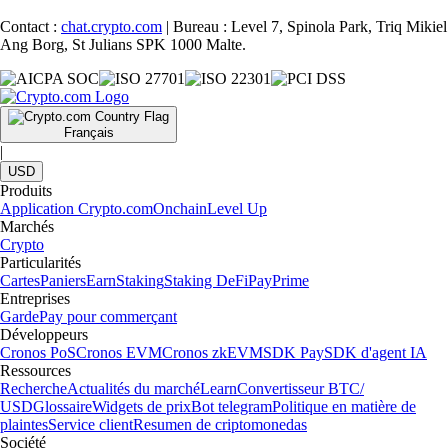
Contact :
chat.crypto.com
| Bureau : Level 7, Spinola Park, Triq Mikiel
Ang Borg, St Julians SPK 1000 Malte.
Français
|
USD
Produits
Application Crypto.com
Onchain
Level Up
Marchés
Crypto
Particularités
Cartes
Paniers
Earn
Staking
Staking DeFi
Pay
Prime
Entreprises
Garde
Pay pour commerçant
Développeurs
Cronos PoS
Cronos EVM
Cronos zkEVM
SDK Pay
SDK d'agent IA
Ressources
Recherche
Actualités du marché
Learn
Convertisseur BTC/
USD
Glossaire
Widgets de prix
Bot telegram
Politique en matière de
plaintes
Service client
Resumen de criptomonedas
Société