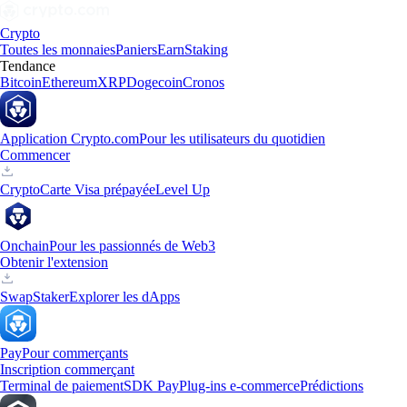
Crypto
Toutes les monnaies
Paniers
Earn
Staking
Tendance
Bitcoin
Ethereum
XRP
Dogecoin
Cronos
Application Crypto.com
Pour les utilisateurs du quotidien
Commencer
Crypto
Carte Visa prépayée
Level Up
Onchain
Pour les passionnés de Web3
Obtenir l'extension
Swap
Staker
Explorer les dApps
Pay
Pour commerçants
Inscription commerçant
Terminal de paiement
SDK Pay
Plug-ins e-commerce
Prédictions