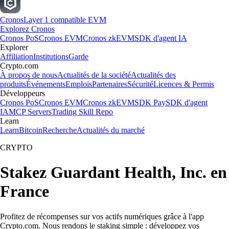
Cronos
Layer 1 compatible EVM
Explorez Cronos
Cronos PoS
Cronos EVM
Cronos zkEVM
SDK d'agent IA
Explorer
Affiliation
Institutions
Garde
Crypto.com
À propos de nous
Actualités de la société
Actualités des
produits
Événements
Emplois
Partenaires
Sécurité
Licences & Permis
Développeurs
Cronos PoS
Cronos EVM
Cronos zkEVM
SDK Pay
SDK d'agent
IA
MCP Servers
Trading Skill Repo
Learn
Learn
Bitcoin
Recherche
Actualités du marché
CRYPTO
Stakez Guardant Health, Inc. en
France
Profitez de récompenses sur vos actifs numériques grâce à l'app
Crypto.com. Nous rendons le staking simple : développez vos