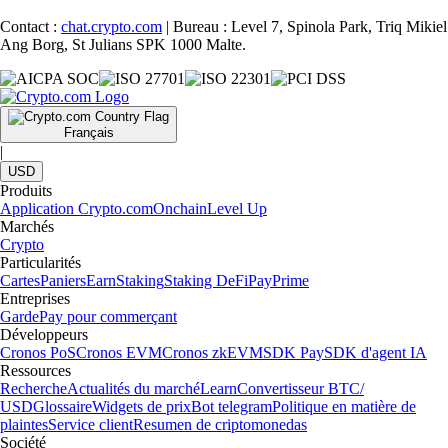
Contact :
chat.crypto.com
| Bureau : Level 7, Spinola Park, Triq Mikiel
Ang Borg, St Julians SPK 1000 Malte.
Français
|
USD
Produits
Application Crypto.com
Onchain
Level Up
Marchés
Crypto
Particularités
Cartes
Paniers
Earn
Staking
Staking DeFi
Pay
Prime
Entreprises
Garde
Pay pour commerçant
Développeurs
Cronos PoS
Cronos EVM
Cronos zkEVM
SDK Pay
SDK d'agent IA
Ressources
Recherche
Actualités du marché
Learn
Convertisseur BTC/
USD
Glossaire
Widgets de prix
Bot telegram
Politique en matière de
plaintes
Service client
Resumen de criptomonedas
Société