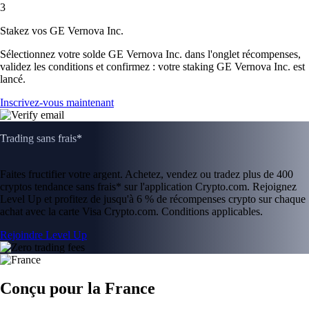
3
Stakez vos GE Vernova Inc.
Sélectionnez votre solde GE Vernova Inc. dans l'onglet récompenses,
validez les conditions et confirmez : votre staking GE Vernova Inc. est
lancé.
Inscrivez-vous maintenant
Trading sans frais*
Faites fructifier votre argent. Achetez, vendez ou tradez plus de 400
cryptos tendance sans frais* sur l'application Crypto.com. Rejoignez
Level Up et profitez de jusqu'à 6 % de récompenses crypto sur chaque
achat avec la carte Visa Crypto.com. Conditions applicables.
Rejoindre Level Up
Conçu pour la France