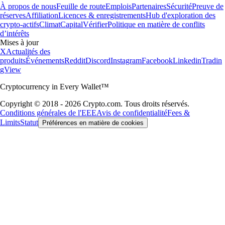
À propos de nous
Feuille de route
Emplois
Partenaires
Sécurité
Preuve de
réserves
Affiliation
Licences & enregistrements
Hub d'exploration des
crypto-actifs
Climat
Capital
Vérifier
Politique en matière de conflits
d’intérêts
Mises à jour
X
Actualités des
produits
Événements
Reddit
Discord
Instagram
Facebook
Linkedin
Tradin
gView
Cryptocurrency in Every Wallet™
Copyright © 2018 - 2026 Crypto.com. Tous droits réservés.
Conditions générales de l'EEE
Avis de confidentialité
Fees &
Limits
Statut
Préférences en matière de cookies