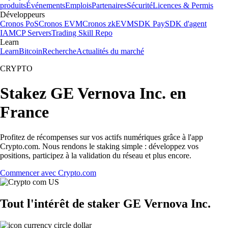
produits
Événements
Emplois
Partenaires
Sécurité
Licences & Permis
Développeurs
Cronos PoS
Cronos EVM
Cronos zkEVM
SDK Pay
SDK d'agent
IA
MCP Servers
Trading Skill Repo
Learn
Learn
Bitcoin
Recherche
Actualités du marché
CRYPTO
Stakez GE Vernova Inc. en
France
Profitez de récompenses sur vos actifs numériques grâce à l'app
Crypto.com. Nous rendons le staking simple : développez vos
positions, participez à la validation du réseau et plus encore.
Commencer avec Crypto.com
Tout l'intérêt de staker GE Vernova Inc.