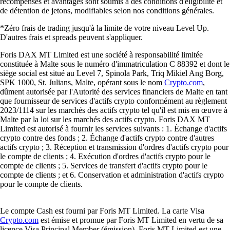
récompenses et avantages sont soumis à des conditions d'éligibilité et
de détention de jetons, modifiables selon nos conditions générales.
*Zéro frais de trading jusqu'à la limite de votre niveau Level Up.
D'autres frais et spreads peuvent s'appliquer.
Foris DAX MT Limited est une société à responsabilité limitée
constituée à Malte sous le numéro d'immatriculation C 88392 et dont le
siège social est situé au Level 7, Spinola Park, Triq Mikiel Ang Borg,
SPK 1000, St. Julians, Malte, opérant sous le nom
Crypto.com
,
dûment autorisée par l'Autorité des services financiers de Malte en tant
que fournisseur de services d'actifs crypto conformément au règlement
2023/1114 sur les marchés des actifs crypto tel qu'il est mis en œuvre à
Malte par la loi sur les marchés des actifs crypto. Foris DAX MT
Limited est autorisé à fournir les services suivants : 1. Échange d'actifs
crypto contre des fonds ; 2. Échange d'actifs crypto contre d'autres
actifs crypto ; 3. Réception et transmission d'ordres d'actifs crypto pour
le compte de clients ; 4. Exécution d'ordres d'actifs crypto pour le
compte de clients ; 5. Services de transfert d'actifs crypto pour le
compte de clients ; et 6. Conservation et administration d'actifs crypto
pour le compte de clients.
Le compte Cash est fourni par Foris MT Limited. La carte Visa
Crypto.com
est émise et promue par Foris MT Limited en vertu de sa
licence Visa Principal Member (émission). Foris MT Limited est une