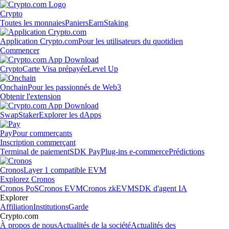
Crypto
Toutes les monnaies
Paniers
Earn
Staking
Application Crypto.com
Pour les utilisateurs du quotidien
Commencer
Crypto
Carte Visa prépayée
Level Up
Onchain
Pour les passionnés de Web3
Obtenir l'extension
Swap
Staker
Explorer les dApps
Pay
Pour commerçants
Inscription commerçant
Terminal de paiement
SDK Pay
Plug-ins e-commerce
Prédictions
Cronos
Layer 1 compatible EVM
Explorez Cronos
Cronos PoS
Cronos EVM
Cronos zkEVM
SDK d'agent IA
Explorer
Affiliation
Institutions
Garde
Crypto.com
À propos de nous
Actualités de la société
Actualités des