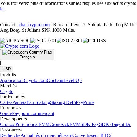
Vous trouverez plus d’informations sur les risques liés aux actifs crypto
ici
.
Contact :
chat.crypto.com
| Bureau : Level 7, Spinola Park, Triq Mikiel
Ang Borg, St Julians SPK 1000 Malte.
Français
|
USD
Produits
Application Crypto.com
Onchain
Level Up
Marchés
Crypto
Particularités
Cartes
Paniers
Earn
Staking
Staking DeFi
Pay
Prime
Entreprises
Garde
Pay pour commerçant
Développeurs
Cronos PoS
Cronos EVM
Cronos zkEVM
SDK Pay
SDK d'agent IA
Ressources
Recherche
Actualités du marché
Learn
Convertisseur BTC/