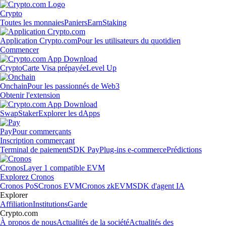
Crypto
Toutes les monnaies
Paniers
Earn
Staking
Application Crypto.com
Pour les utilisateurs du quotidien
Commencer
Crypto
Carte Visa prépayée
Level Up
Onchain
Pour les passionnés de Web3
Obtenir l'extension
Swap
Staker
Explorer les dApps
Pay
Pour commerçants
Inscription commerçant
Terminal de paiement
SDK Pay
Plug-ins e-commerce
Prédictions
Cronos
Layer 1 compatible EVM
Explorez Cronos
Cronos PoS
Cronos EVM
Cronos zkEVM
SDK d'agent IA
Explorer
Affiliation
Institutions
Garde
Crypto.com
À propos de nous
Actualités de la société
Actualités des