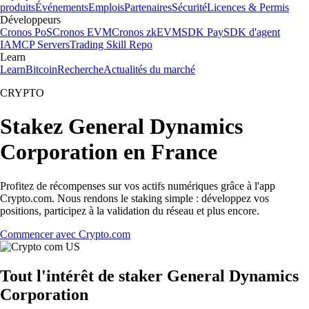
produits
Événements
Emplois
Partenaires
Sécurité
Licences & Permis
Développeurs
Cronos PoS
Cronos EVM
Cronos zkEVM
SDK Pay
SDK d'agent
IA
MCP Servers
Trading Skill Repo
Learn
Learn
Bitcoin
Recherche
Actualités du marché
CRYPTO
Stakez General Dynamics
Corporation en France
Profitez de récompenses sur vos actifs numériques grâce à l'app
Crypto.com. Nous rendons le staking simple : développez vos
positions, participez à la validation du réseau et plus encore.
Commencer avec Crypto.com
Tout l'intérêt de staker General Dynamics
Corporation