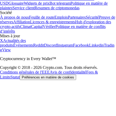
USD
Glossaire
Widgets de prix
Bot telegram
Politique en matière de
plaintes
Service client
Resumen de criptomonedas
Société
À propos de nous
Feuille de route
Emplois
Partenaires
Sécurité
Preuve de
réserves
Affiliation
Licences & enregistrements
Hub d'exploration des
crypto-actifs
Climat
Capital
Vérifier
Politique en matière de conflits
d’intérêts
Mises à jour
X
Actualités des
produits
Événements
Reddit
Discord
Instagram
Facebook
Linkedin
Tradin
gView
Cryptocurrency in Every Wallet™
Copyright © 2018 - 2026 Crypto.com. Tous droits réservés.
Conditions générales de l'EEE
Avis de confidentialité
Fees &
Limits
Statut
Préférences en matière de cookies