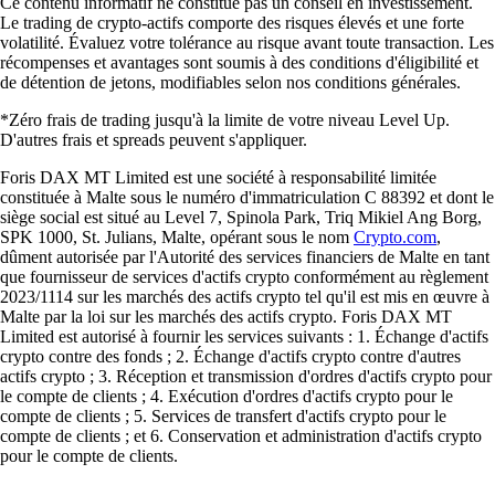
Ce contenu informatif ne constitue pas un conseil en investissement.
Le trading de crypto-actifs comporte des risques élevés et une forte
volatilité. Évaluez votre tolérance au risque avant toute transaction. Les
récompenses et avantages sont soumis à des conditions d'éligibilité et
de détention de jetons, modifiables selon nos conditions générales.
*Zéro frais de trading jusqu'à la limite de votre niveau Level Up.
D'autres frais et spreads peuvent s'appliquer.
Foris DAX MT Limited est une société à responsabilité limitée
constituée à Malte sous le numéro d'immatriculation C 88392 et dont le
siège social est situé au Level 7, Spinola Park, Triq Mikiel Ang Borg,
SPK 1000, St. Julians, Malte, opérant sous le nom
Crypto.com
,
dûment autorisée par l'Autorité des services financiers de Malte en tant
que fournisseur de services d'actifs crypto conformément au règlement
2023/1114 sur les marchés des actifs crypto tel qu'il est mis en œuvre à
Malte par la loi sur les marchés des actifs crypto. Foris DAX MT
Limited est autorisé à fournir les services suivants : 1. Échange d'actifs
crypto contre des fonds ; 2. Échange d'actifs crypto contre d'autres
actifs crypto ; 3. Réception et transmission d'ordres d'actifs crypto pour
le compte de clients ; 4. Exécution d'ordres d'actifs crypto pour le
compte de clients ; 5. Services de transfert d'actifs crypto pour le
compte de clients ; et 6. Conservation et administration d'actifs crypto
pour le compte de clients.