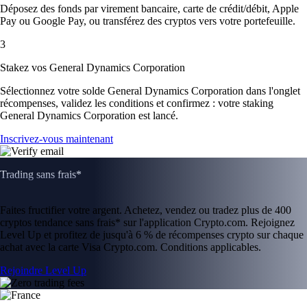
Déposez des fonds par virement bancaire, carte de crédit/débit, Apple
Pay ou Google Pay, ou transférez des cryptos vers votre portefeuille.
3
Stakez vos General Dynamics Corporation
Sélectionnez votre solde General Dynamics Corporation dans l'onglet
récompenses, validez les conditions et confirmez : votre staking
General Dynamics Corporation est lancé.
Inscrivez-vous maintenant
Trading sans frais*
Faites fructifier votre argent. Achetez, vendez ou tradez plus de 400
cryptos tendance sans frais* sur l'application Crypto.com. Rejoignez
Level Up et profitez de jusqu'à 6 % de récompenses crypto sur chaque
achat avec la carte Visa Crypto.com. Conditions applicables.
Rejoindre Level Up