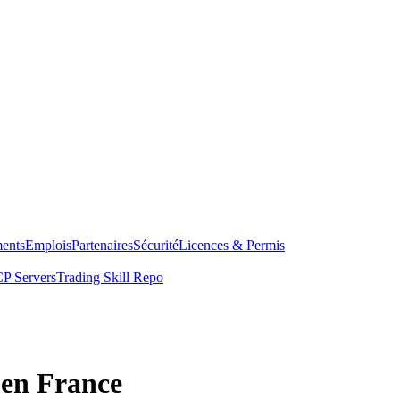
ents
Emplois
Partenaires
Sécurité
Licences & Permis
P Servers
Trading Skill Repo
 en France