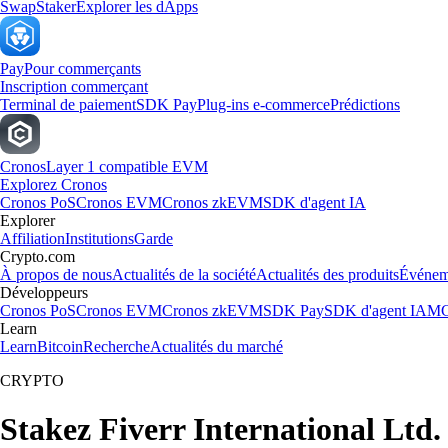
Swap
Staker
Explorer les dApps
Pay
Pour commerçants
Inscription commerçant
Terminal de paiement
SDK Pay
Plug-ins e-commerce
Prédictions
Cronos
Layer 1 compatible EVM
Explorez Cronos
Cronos PoS
Cronos EVM
Cronos zkEVM
SDK d'agent IA
Explorer
Affiliation
Institutions
Garde
Crypto.com
À propos de nous
Actualités de la société
Actualités des produits
Événem
Développeurs
Cronos PoS
Cronos EVM
Cronos zkEVM
SDK Pay
SDK d'agent IA
MC
Learn
Learn
Bitcoin
Recherche
Actualités du marché
CRYPTO
Stakez Fiverr International Ltd.