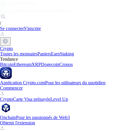
Marchés
Particuliers
Entreprises
Découvrir
/
Se connecter
S'inscrire
Crypto
Toutes les monnaies
Paniers
Earn
Staking
Tendance
Bitcoin
Ethereum
XRP
Dogecoin
Cronos
Application Crypto.com
Pour les utilisateurs du quotidien
Commencer
Crypto
Carte Visa prépayée
Level Up
Onchain
Pour les passionnés de Web3
Obtenir l'extension