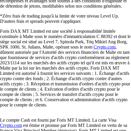
récompenses et avantages sont soumis à des conditions d'éligibilité et
de détention de jetons, modifiables selon nos conditions générales.
*Zéro frais de trading jusqu'à la limite de votre niveau Level Up.
D'autres frais et spreads peuvent s'appliquer.
Foris DAX MT Limited est une société à responsabilité limitée
constituée à Malte sous le numéro d'immatriculation C 88392 et dont le
siège social est situé au Level 7, Spinola Park, Triq Mikiel Ang Borg,
SPK 1000, St. Julians, Malte, opérant sous le nom
Crypto.com
,
dûment autorisée par l'Autorité des services financiers de Malte en tant
que fournisseur de services d'actifs crypto conformément au règlement
2023/1114 sur les marchés des actifs crypto tel qu'il est mis en œuvre à
Malte par la loi sur les marchés des actifs crypto. Foris DAX MT
Limited est autorisé à fournir les services suivants : 1. Échange d'actifs
crypto contre des fonds ; 2. Échange d'actifs crypto contre d'autres
actifs crypto ; 3. Réception et transmission d'ordres d'actifs crypto pour
le compte de clients ; 4. Exécution d'ordres d'actifs crypto pour le
compte de clients ; 5. Services de transfert d'actifs crypto pour le
compte de clients ; et 6. Conservation et administration d'actifs crypto
pour le compte de clients.
Le compte Cash est fourni par Foris MT Limited. La carte Visa
Crypto.com
est émise et promue par Foris MT Limited en vertu de sa
licence Visa Principal Member (émission). Foris MT Limited est une