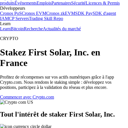
produits
Événements
Emplois
Partenaires
Sécurité
Licences & Permis
Développeurs
Cronos PoS
Cronos EVM
Cronos zkEVM
SDK Pay
SDK d'agent
IA
MCP Servers
Trading Skill Repo
Learn
Learn
Bitcoin
Recherche
Actualités du marché
CRYPTO
Stakez First Solar, Inc. en
France
Profitez de récompenses sur vos actifs numériques grâce à l'app
Crypto.com. Nous rendons le staking simple : développez vos
positions, participez à la validation du réseau et plus encore.
Commencer avec Crypto.com
Tout l'intérêt de staker First Solar, Inc.