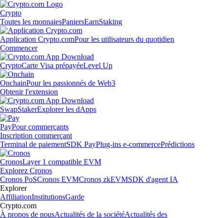
Crypto
Toutes les monnaies
Paniers
Earn
Staking
Application Crypto.com
Pour les utilisateurs du quotidien
Commencer
Crypto
Carte Visa prépayée
Level Up
Onchain
Pour les passionnés de Web3
Obtenir l'extension
Swap
Staker
Explorer les dApps
Pay
Pour commerçants
Inscription commerçant
Terminal de paiement
SDK Pay
Plug-ins e-commerce
Prédictions
Cronos
Layer 1 compatible EVM
Explorez Cronos
Cronos PoS
Cronos EVM
Cronos zkEVM
SDK d'agent IA
Explorer
Affiliation
Institutions
Garde
Crypto.com
À propos de nous
Actualités de la société
Actualités des