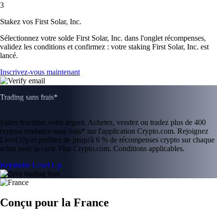
3
Stakez vos First Solar, Inc.
Sélectionnez votre solde First Solar, Inc. dans l'onglet récompenses,
validez les conditions et confirmez : votre staking First Solar, Inc. est
lancé.
Inscrivez-vous maintenant
Trading sans frais*
Faites fructifier votre argent. Achetez, vendez ou tradez plus de 400
cryptos tendance sans frais* sur l'application Crypto.com. Rejoignez
Level Up et profitez de jusqu'à 6 % de récompenses crypto sur chaque
achat avec la carte Visa Crypto.com. Conditions applicables.
Rejoindre Level Up
Conçu pour la France