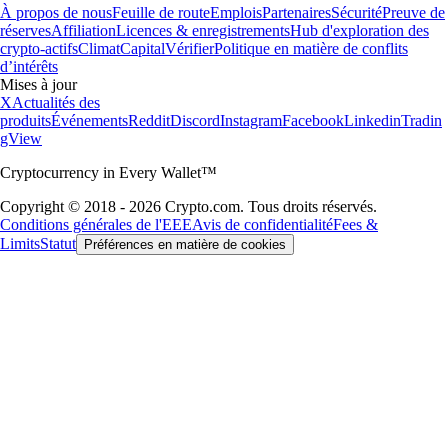
À propos de nous
Feuille de route
Emplois
Partenaires
Sécurité
Preuve de
réserves
Affiliation
Licences & enregistrements
Hub d'exploration des
crypto-actifs
Climat
Capital
Vérifier
Politique en matière de conflits
d’intérêts
Mises à jour
X
Actualités des
produits
Événements
Reddit
Discord
Instagram
Facebook
Linkedin
Tradin
gView
Cryptocurrency in Every Wallet™
Copyright © 2018 - 2026 Crypto.com. Tous droits réservés.
Conditions générales de l'EEE
Avis de confidentialité
Fees &
Limits
Statut
Préférences en matière de cookies