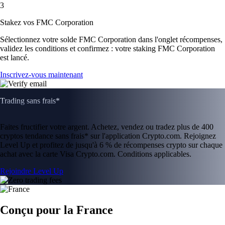
3
Stakez vos FMC Corporation
Sélectionnez votre solde FMC Corporation dans l'onglet récompenses,
validez les conditions et confirmez : votre staking FMC Corporation
est lancé.
Inscrivez-vous maintenant
Trading sans frais*
Faites fructifier votre argent. Achetez, vendez ou tradez plus de 400
cryptos tendance sans frais* sur l'application Crypto.com. Rejoignez
Level Up et profitez de jusqu'à 6 % de récompenses crypto sur chaque
achat avec la carte Visa Crypto.com. Conditions applicables.
Rejoindre Level Up
Conçu pour la France