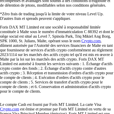
récompenses et avantages sont soumis à des conditions d'éligibilité et
de détention de jetons, modifiables selon nos conditions générales.
*Zéro frais de trading jusqu'à la limite de votre niveau Level Up.
D'autres frais et spreads peuvent s'appliquer.
Foris DAX MT Limited est une société à responsabilité limitée
constituée à Malte sous le numéro d'immatriculation C 88392 et dont le
siège social est situé au Level 7, Spinola Park, Triq Mikiel Ang Borg,
SPK 1000, St. Julians, Malte, opérant sous le nom
Crypto.com
,
dûment autorisée par l'Autorité des services financiers de Malte en tant
que fournisseur de services d'actifs crypto conformément au règlement
2023/1114 sur les marchés des actifs crypto tel qu'il est mis en œuvre à
Malte par la loi sur les marchés des actifs crypto. Foris DAX MT
Limited est autorisé à fournir les services suivants : 1. Échange d'actifs
crypto contre des fonds ; 2. Échange d'actifs crypto contre d'autres
actifs crypto ; 3. Réception et transmission d'ordres d'actifs crypto pour
le compte de clients ; 4. Exécution d'ordres d'actifs crypto pour le
compte de clients ; 5. Services de transfert d'actifs crypto pour le
compte de clients ; et 6. Conservation et administration d'actifs crypto
pour le compte de clients.
Le compte Cash est fourni par Foris MT Limited. La carte Visa
Crypto.com
est émise et promue par Foris MT Limited en vertu de sa
licence Visa Principal Member (émission). Foris MT Limited est une