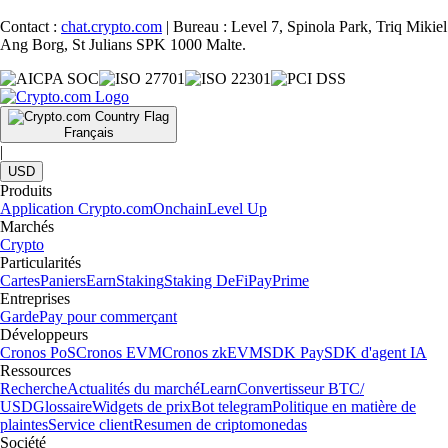
Contact :
chat.crypto.com
| Bureau : Level 7, Spinola Park, Triq Mikiel
Ang Borg, St Julians SPK 1000 Malte.
Français
|
USD
Produits
Application Crypto.com
Onchain
Level Up
Marchés
Crypto
Particularités
Cartes
Paniers
Earn
Staking
Staking DeFi
Pay
Prime
Entreprises
Garde
Pay pour commerçant
Développeurs
Cronos PoS
Cronos EVM
Cronos zkEVM
SDK Pay
SDK d'agent IA
Ressources
Recherche
Actualités du marché
Learn
Convertisseur BTC/
USD
Glossaire
Widgets de prix
Bot telegram
Politique en matière de
plaintes
Service client
Resumen de criptomonedas
Société