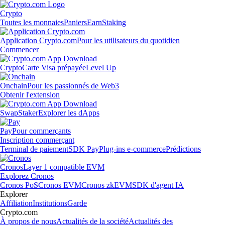
Crypto
Toutes les monnaies
Paniers
Earn
Staking
Application Crypto.com
Pour les utilisateurs du quotidien
Commencer
Crypto
Carte Visa prépayée
Level Up
Onchain
Pour les passionnés de Web3
Obtenir l'extension
Swap
Staker
Explorer les dApps
Pay
Pour commerçants
Inscription commerçant
Terminal de paiement
SDK Pay
Plug-ins e-commerce
Prédictions
Cronos
Layer 1 compatible EVM
Explorez Cronos
Cronos PoS
Cronos EVM
Cronos zkEVM
SDK d'agent IA
Explorer
Affiliation
Institutions
Garde
Crypto.com
À propos de nous
Actualités de la société
Actualités des