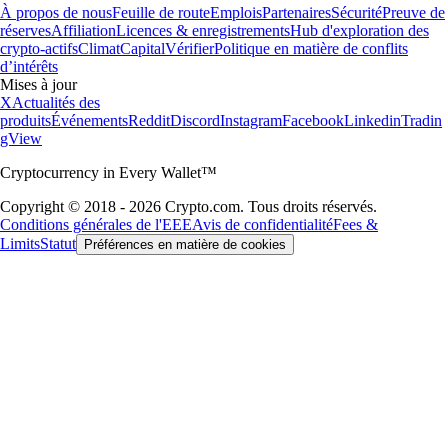
À propos de nous
Feuille de route
Emplois
Partenaires
Sécurité
Preuve de
réserves
Affiliation
Licences & enregistrements
Hub d'exploration des
crypto-actifs
Climat
Capital
Vérifier
Politique en matière de conflits
d’intérêts
Mises à jour
X
Actualités des
produits
Événements
Reddit
Discord
Instagram
Facebook
Linkedin
Tradin
gView
Cryptocurrency in Every Wallet™
Copyright © 2018 - 2026 Crypto.com. Tous droits réservés.
Conditions générales de l'EEE
Avis de confidentialité
Fees &
Limits
Statut
Préférences en matière de cookies