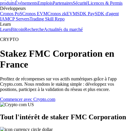
produits
Événements
Emplois
Partenaires
Sécurité
Licences & Permis
Développeurs
Cronos PoS
Cronos EVM
Cronos zkEVM
SDK Pay
SDK d'agent
IA
MCP Servers
Trading Skill Repo
Learn
Learn
Bitcoin
Recherche
Actualités du marché
CRYPTO
Stakez FMC Corporation en
France
Profitez de récompenses sur vos actifs numériques grâce à l'app
Crypto.com. Nous rendons le staking simple : développez vos
positions, participez à la validation du réseau et plus encore.
Commencer avec Crypto.com
Tout l'intérêt de staker FMC Corporation