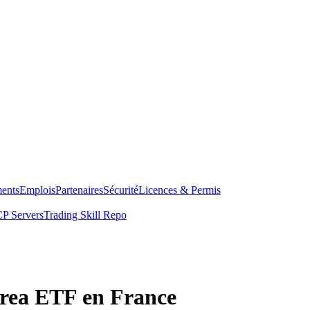
ents
Emplois
Partenaires
Sécurité
Licences & Permis
P Servers
Trading Skill Repo
rea ETF en France