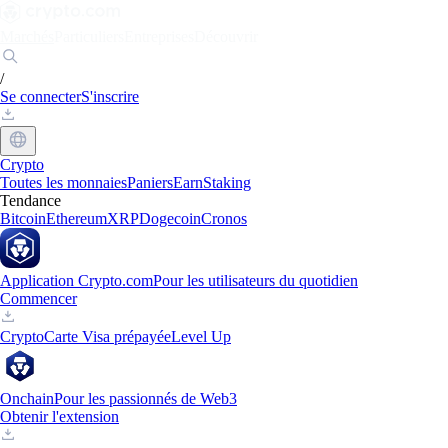
Marchés
Particuliers
Entreprises
Découvrir
/
Se connecter
S'inscrire
Crypto
Toutes les monnaies
Paniers
Earn
Staking
Tendance
Bitcoin
Ethereum
XRP
Dogecoin
Cronos
Application Crypto.com
Pour les utilisateurs du quotidien
Commencer
Crypto
Carte Visa prépayée
Level Up
Onchain
Pour les passionnés de Web3
Obtenir l'extension