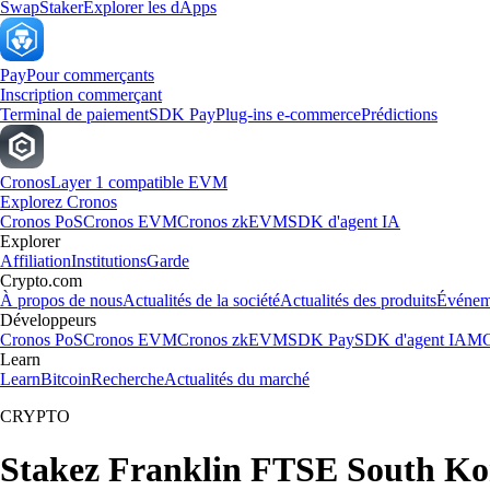
Swap
Staker
Explorer les dApps
Pay
Pour commerçants
Inscription commerçant
Terminal de paiement
SDK Pay
Plug-ins e-commerce
Prédictions
Cronos
Layer 1 compatible EVM
Explorez Cronos
Cronos PoS
Cronos EVM
Cronos zkEVM
SDK d'agent IA
Explorer
Affiliation
Institutions
Garde
Crypto.com
À propos de nous
Actualités de la société
Actualités des produits
Événem
Développeurs
Cronos PoS
Cronos EVM
Cronos zkEVM
SDK Pay
SDK d'agent IA
MC
Learn
Learn
Bitcoin
Recherche
Actualités du marché
CRYPTO
Stakez Franklin FTSE South Ko