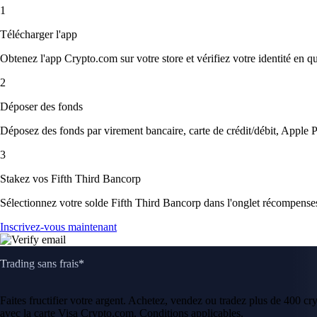
1
Télécharger l'app
Obtenez l'app Crypto.com sur votre store et vérifiez votre identité en 
2
Déposer des fonds
Déposez des fonds par virement bancaire, carte de crédit/débit, Apple P
3
Stakez vos Fifth Third Bancorp
Sélectionnez votre solde Fifth Third Bancorp dans l'onglet récompenses,
Inscrivez-vous maintenant
Trading sans frais*
Faites fructifier votre argent. Achetez, vendez ou tradez plus de 400 c
avec la carte Visa Crypto.com. Conditions applicables.