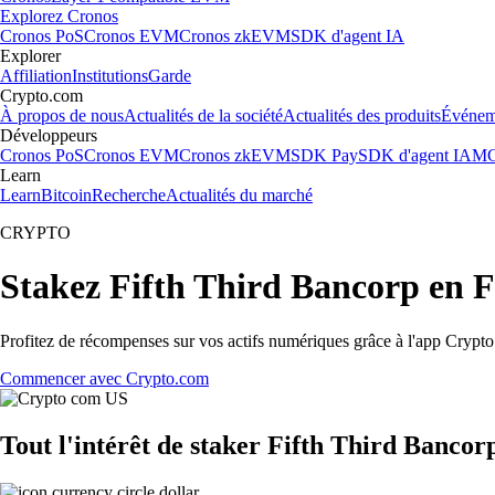
Explorez Cronos
Cronos PoS
Cronos EVM
Cronos zkEVM
SDK d'agent IA
Explorer
Affiliation
Institutions
Garde
Crypto.com
À propos de nous
Actualités de la société
Actualités des produits
Événem
Développeurs
Cronos PoS
Cronos EVM
Cronos zkEVM
SDK Pay
SDK d'agent IA
MC
Learn
Learn
Bitcoin
Recherche
Actualités du marché
CRYPTO
Stakez Fifth Third Bancorp en 
Profitez de récompenses sur vos actifs numériques grâce à l'app Crypto.
Commencer avec Crypto.com
Tout l'intérêt de staker Fifth Third Bancor