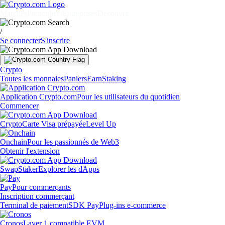
Marchés
Particuliers
Entreprises
Découvrir
/
Se connecter
S'inscrire
Crypto
Toutes les monnaies
Paniers
Earn
Staking
Application Crypto.com
Pour les utilisateurs du quotidien
Commencer
Crypto
Carte Visa prépayée
Level Up
Onchain
Pour les passionnés de Web3
Obtenir l'extension
Swap
Staker
Explorer les dApps
Pay
Pour commerçants
Inscription commerçant
Terminal de paiement
SDK Pay
Plug-ins e-commerce
Cronos
Layer 1 compatible EVM