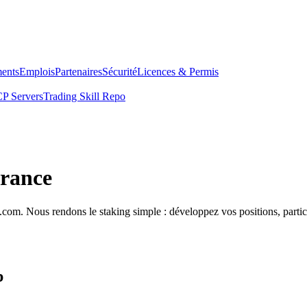
ents
Emplois
Partenaires
Sécurité
Licences & Permis
P Servers
Trading Skill Repo
France
com. Nous rendons le staking simple : développez vos positions, partici
p