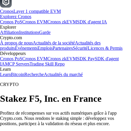
Cronos
Layer 1 compatible EVM
Explorez Cronos
Cronos PoS
Cronos EVM
Cronos zkEVM
SDK d'agent IA
Explorer
Affiliation
Institutions
Garde
Crypto.com
À propos de nous
Actualités de la société
Actualités des
produits
Événements
Emplois
Partenaires
Sécurité
Licences & Permis
Développeurs
Cronos PoS
Cronos EVM
Cronos zkEVM
SDK Pay
SDK d'agent
IA
MCP Servers
Trading Skill Repo
Learn
Learn
Bitcoin
Recherche
Actualités du marché
CRYPTO
Stakez F5, Inc. en France
Profitez de récompenses sur vos actifs numériques grâce à l'app
Crypto.com. Nous rendons le staking simple : développez vos
positions, participez à la validation du réseau et plus encore.