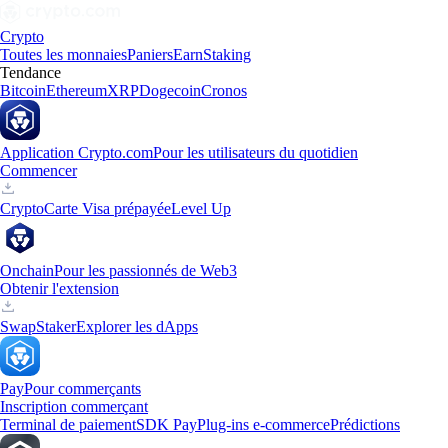
Crypto
Toutes les monnaies
Paniers
Earn
Staking
Tendance
Bitcoin
Ethereum
XRP
Dogecoin
Cronos
Application Crypto.com
Pour les utilisateurs du quotidien
Commencer
Crypto
Carte Visa prépayée
Level Up
Onchain
Pour les passionnés de Web3
Obtenir l'extension
Swap
Staker
Explorer les dApps
Pay
Pour commerçants
Inscription commerçant
Terminal de paiement
SDK Pay
Plug-ins e-commerce
Prédictions