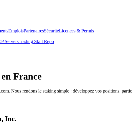
ents
Emplois
Partenaires
Sécurité
Licences & Permis
P Servers
Trading Skill Repo
 en France
com. Nous rendons le staking simple : développez vos positions, partici
, Inc.