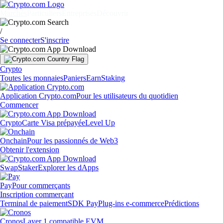
Marchés
Particuliers
Entreprises
Découvrir
/
Se connecter
S'inscrire
Crypto
Toutes les monnaies
Paniers
Earn
Staking
Application Crypto.com
Pour les utilisateurs du quotidien
Commencer
Crypto
Carte Visa prépayée
Level Up
Onchain
Pour les passionnés de Web3
Obtenir l'extension
Swap
Staker
Explorer les dApps
Pay
Pour commerçants
Inscription commerçant
Terminal de paiement
SDK Pay
Plug-ins e-commerce
Prédictions
Cronos
Layer 1 compatible EVM