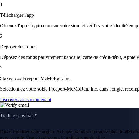
1
Télécharger l'app
Obtenez l'app Crypto.com sur votre store et vérifiez votre identité en 
2
Déposer des fonds
Déposez des fonds par virement bancaire, carte de crédit/débit, Apple P
3
Stakez vos Freeport-McMoRan, Inc.
Sélectionnez votre solde Freeport-McMoRan, Inc. dans l'onglet récompe
Inscrivez-vous maintenant
Trading sans frais*
Faites fructifier votre argent. Achetez, vendez ou tradez plus de 400 c
avec la carte Visa Crypto.com. Conditions applicables.