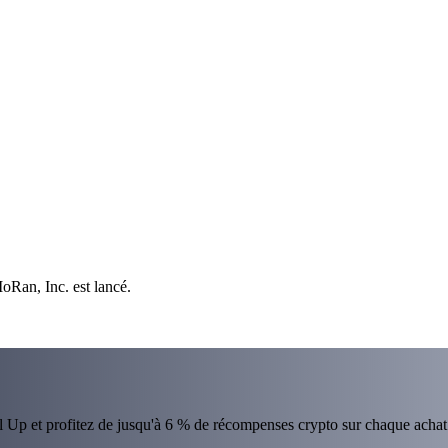
oRan, Inc. est lancé.
el Up et profitez de jusqu'à 6 % de récompenses crypto sur chaque achat