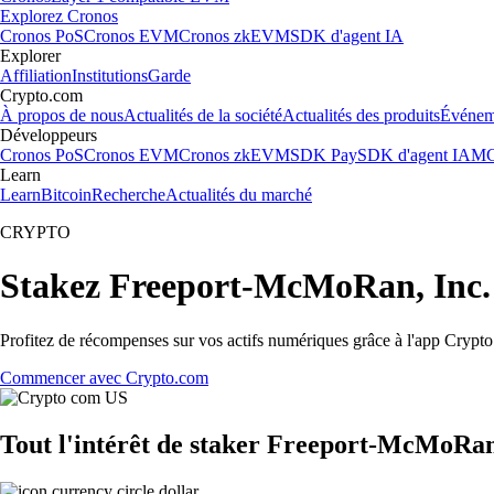
Explorez Cronos
Cronos PoS
Cronos EVM
Cronos zkEVM
SDK d'agent IA
Explorer
Affiliation
Institutions
Garde
Crypto.com
À propos de nous
Actualités de la société
Actualités des produits
Événem
Développeurs
Cronos PoS
Cronos EVM
Cronos zkEVM
SDK Pay
SDK d'agent IA
MC
Learn
Learn
Bitcoin
Recherche
Actualités du marché
CRYPTO
Stakez Freeport-McMoRan, Inc.
Profitez de récompenses sur vos actifs numériques grâce à l'app Crypto.
Commencer avec Crypto.com
Tout l'intérêt de staker Freeport-McMoRan