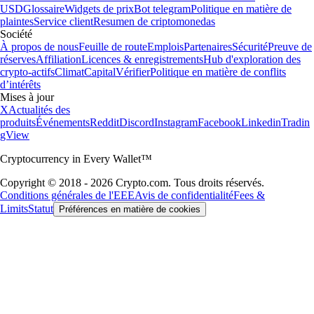
USD
Glossaire
Widgets de prix
Bot telegram
Politique en matière de
plaintes
Service client
Resumen de criptomonedas
Société
À propos de nous
Feuille de route
Emplois
Partenaires
Sécurité
Preuve de
réserves
Affiliation
Licences & enregistrements
Hub d'exploration des
crypto-actifs
Climat
Capital
Vérifier
Politique en matière de conflits
d’intérêts
Mises à jour
X
Actualités des
produits
Événements
Reddit
Discord
Instagram
Facebook
Linkedin
Tradin
gView
Cryptocurrency in Every Wallet™
Copyright © 2018 - 2026 Crypto.com. Tous droits réservés.
Conditions générales de l'EEE
Avis de confidentialité
Fees &
Limits
Statut
Préférences en matière de cookies