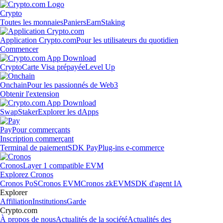
Crypto
Toutes les monnaies
Paniers
Earn
Staking
Application Crypto.com
Pour les utilisateurs du quotidien
Commencer
Crypto
Carte Visa prépayée
Level Up
Onchain
Pour les passionnés de Web3
Obtenir l'extension
Swap
Staker
Explorer les dApps
Pay
Pour commerçants
Inscription commerçant
Terminal de paiement
SDK Pay
Plug-ins e-commerce
Cronos
Layer 1 compatible EVM
Explorez Cronos
Cronos PoS
Cronos EVM
Cronos zkEVM
SDK d'agent IA
Explorer
Affiliation
Institutions
Garde
Crypto.com
À propos de nous
Actualités de la société
Actualités des