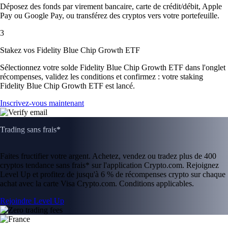
Déposez des fonds par virement bancaire, carte de crédit/débit, Apple
Pay ou Google Pay, ou transférez des cryptos vers votre portefeuille.
3
Stakez vos Fidelity Blue Chip Growth ETF
Sélectionnez votre solde Fidelity Blue Chip Growth ETF dans l'onglet
récompenses, validez les conditions et confirmez : votre staking
Fidelity Blue Chip Growth ETF est lancé.
Inscrivez-vous maintenant
Trading sans frais*
Faites fructifier votre argent. Achetez, vendez ou tradez plus de 400
cryptos tendance sans frais* sur l'application Crypto.com. Rejoignez
Level Up et profitez de jusqu'à 6 % de récompenses crypto sur chaque
achat avec la carte Visa Crypto.com. Conditions applicables.
Rejoindre Level Up