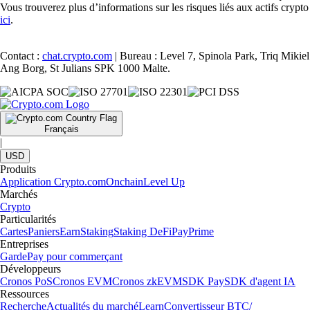
Vous trouverez plus d’informations sur les risques liés aux actifs crypto
ici
.
Contact :
chat.crypto.com
| Bureau : Level 7, Spinola Park, Triq Mikiel
Ang Borg, St Julians SPK 1000 Malte.
Français
|
USD
Produits
Application Crypto.com
Onchain
Level Up
Marchés
Crypto
Particularités
Cartes
Paniers
Earn
Staking
Staking DeFi
Pay
Prime
Entreprises
Garde
Pay pour commerçant
Développeurs
Cronos PoS
Cronos EVM
Cronos zkEVM
SDK Pay
SDK d'agent IA
Ressources
Recherche
Actualités du marché
Learn
Convertisseur BTC/