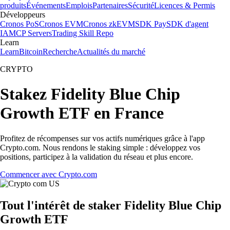
produits
Événements
Emplois
Partenaires
Sécurité
Licences & Permis
Développeurs
Cronos PoS
Cronos EVM
Cronos zkEVM
SDK Pay
SDK d'agent
IA
MCP Servers
Trading Skill Repo
Learn
Learn
Bitcoin
Recherche
Actualités du marché
CRYPTO
Stakez Fidelity Blue Chip
Growth ETF en France
Profitez de récompenses sur vos actifs numériques grâce à l'app
Crypto.com. Nous rendons le staking simple : développez vos
positions, participez à la validation du réseau et plus encore.
Commencer avec Crypto.com
Tout l'intérêt de staker Fidelity Blue Chip
Growth ETF