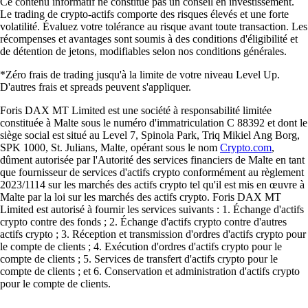
Ce contenu informatif ne constitue pas un conseil en investissement.
Le trading de crypto-actifs comporte des risques élevés et une forte
volatilité. Évaluez votre tolérance au risque avant toute transaction. Les
récompenses et avantages sont soumis à des conditions d'éligibilité et
de détention de jetons, modifiables selon nos conditions générales.
*Zéro frais de trading jusqu'à la limite de votre niveau Level Up.
D'autres frais et spreads peuvent s'appliquer.
Foris DAX MT Limited est une société à responsabilité limitée
constituée à Malte sous le numéro d'immatriculation C 88392 et dont le
siège social est situé au Level 7, Spinola Park, Triq Mikiel Ang Borg,
SPK 1000, St. Julians, Malte, opérant sous le nom
Crypto.com
,
dûment autorisée par l'Autorité des services financiers de Malte en tant
que fournisseur de services d'actifs crypto conformément au règlement
2023/1114 sur les marchés des actifs crypto tel qu'il est mis en œuvre à
Malte par la loi sur les marchés des actifs crypto. Foris DAX MT
Limited est autorisé à fournir les services suivants : 1. Échange d'actifs
crypto contre des fonds ; 2. Échange d'actifs crypto contre d'autres
actifs crypto ; 3. Réception et transmission d'ordres d'actifs crypto pour
le compte de clients ; 4. Exécution d'ordres d'actifs crypto pour le
compte de clients ; 5. Services de transfert d'actifs crypto pour le
compte de clients ; et 6. Conservation et administration d'actifs crypto
pour le compte de clients.