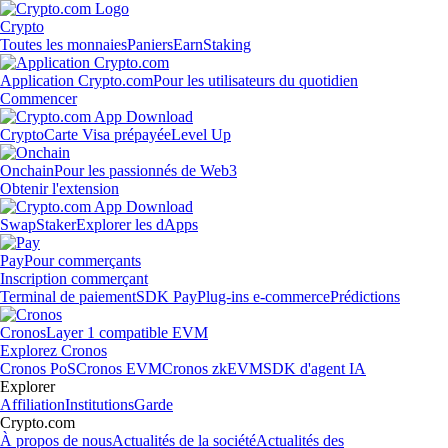
Crypto
Toutes les monnaies
Paniers
Earn
Staking
Application Crypto.com
Pour les utilisateurs du quotidien
Commencer
Crypto
Carte Visa prépayée
Level Up
Onchain
Pour les passionnés de Web3
Obtenir l'extension
Swap
Staker
Explorer les dApps
Pay
Pour commerçants
Inscription commerçant
Terminal de paiement
SDK Pay
Plug-ins e-commerce
Prédictions
Cronos
Layer 1 compatible EVM
Explorez Cronos
Cronos PoS
Cronos EVM
Cronos zkEVM
SDK d'agent IA
Explorer
Affiliation
Institutions
Garde
Crypto.com
À propos de nous
Actualités de la société
Actualités des