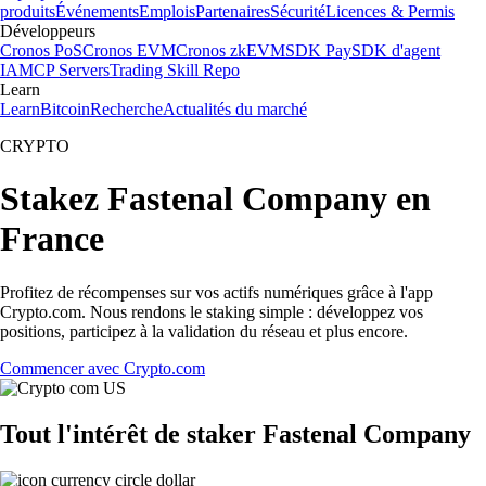
produits
Événements
Emplois
Partenaires
Sécurité
Licences & Permis
Développeurs
Cronos PoS
Cronos EVM
Cronos zkEVM
SDK Pay
SDK d'agent
IA
MCP Servers
Trading Skill Repo
Learn
Learn
Bitcoin
Recherche
Actualités du marché
CRYPTO
Stakez Fastenal Company en
France
Profitez de récompenses sur vos actifs numériques grâce à l'app
Crypto.com. Nous rendons le staking simple : développez vos
positions, participez à la validation du réseau et plus encore.
Commencer avec Crypto.com
Tout l'intérêt de staker Fastenal Company