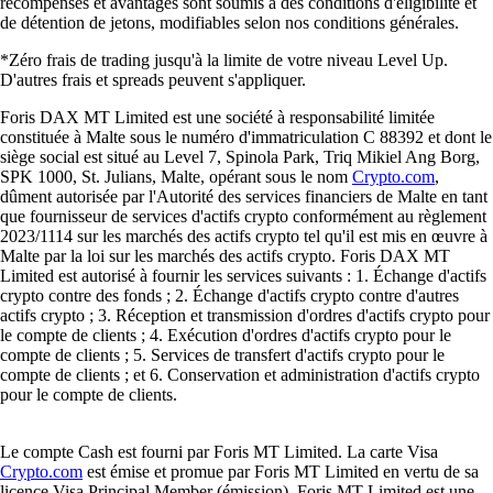
récompenses et avantages sont soumis à des conditions d'éligibilité et
de détention de jetons, modifiables selon nos conditions générales.
*Zéro frais de trading jusqu'à la limite de votre niveau Level Up.
D'autres frais et spreads peuvent s'appliquer.
Foris DAX MT Limited est une société à responsabilité limitée
constituée à Malte sous le numéro d'immatriculation C 88392 et dont le
siège social est situé au Level 7, Spinola Park, Triq Mikiel Ang Borg,
SPK 1000, St. Julians, Malte, opérant sous le nom
Crypto.com
,
dûment autorisée par l'Autorité des services financiers de Malte en tant
que fournisseur de services d'actifs crypto conformément au règlement
2023/1114 sur les marchés des actifs crypto tel qu'il est mis en œuvre à
Malte par la loi sur les marchés des actifs crypto. Foris DAX MT
Limited est autorisé à fournir les services suivants : 1. Échange d'actifs
crypto contre des fonds ; 2. Échange d'actifs crypto contre d'autres
actifs crypto ; 3. Réception et transmission d'ordres d'actifs crypto pour
le compte de clients ; 4. Exécution d'ordres d'actifs crypto pour le
compte de clients ; 5. Services de transfert d'actifs crypto pour le
compte de clients ; et 6. Conservation et administration d'actifs crypto
pour le compte de clients.
Le compte Cash est fourni par Foris MT Limited. La carte Visa
Crypto.com
est émise et promue par Foris MT Limited en vertu de sa
licence Visa Principal Member (émission). Foris MT Limited est une