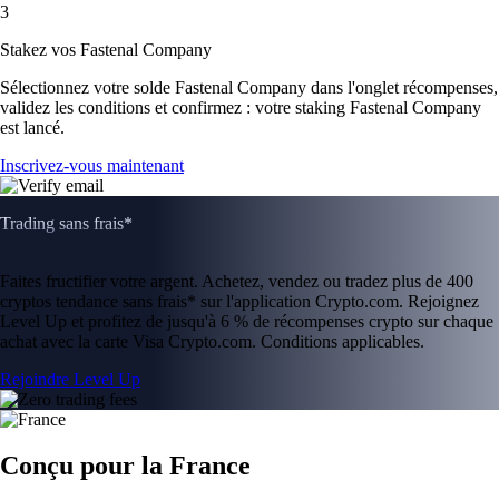
3
Stakez vos Fastenal Company
Sélectionnez votre solde Fastenal Company dans l'onglet récompenses,
validez les conditions et confirmez : votre staking Fastenal Company
est lancé.
Inscrivez-vous maintenant
Trading sans frais*
Faites fructifier votre argent. Achetez, vendez ou tradez plus de 400
cryptos tendance sans frais* sur l'application Crypto.com. Rejoignez
Level Up et profitez de jusqu'à 6 % de récompenses crypto sur chaque
achat avec la carte Visa Crypto.com. Conditions applicables.
Rejoindre Level Up
Conçu pour la France