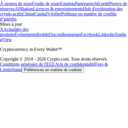
À propos de nous
Feuille de route
Emplois
Partenaires
Sécurité
Preuve de
réserves
Affiliation
Licences & enregistrements
Hub d'exploration des
crypto-actifs
Climat
Capital
Vérifier
Politique en matière de conflits
d’intérêts
Mises à jour
X
Actualités des
produits
Événements
Reddit
Discord
Instagram
Facebook
Linkedin
Tradin
gView
Cryptocurrency in Every Wallet™
Copyright © 2018 - 2026 Crypto.com. Tous droits réservés.
Conditions générales de l'EEE
Avis de confidentialité
Fees &
Limits
Statut
Préférences en matière de cookies