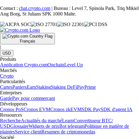
Contact :
chat.crypto.com
| Bureau : Level 7, Spinola Park, Triq Mikiel
Ang Borg, St Julians SPK 1000 Malte.
Français
|
USD
Produits
Application Crypto.com
Onchain
Level Up
Marchés
Crypto
Particularités
Cartes
Paniers
Earn
Staking
Staking DeFi
Pay
Prime
Entreprises
Garde
Pay pour commerçant
Développeurs
Cronos PoS
Cronos EVM
Cronos zkEVM
SDK Pay
SDK d'agent IA
Ressources
Recherche
Actualités du marché
Learn
Convertisseur BTC/
USD
Glossaire
Widgets de prix
Bot telegram
Politique en matière de
plaintes
Service client
Resumen de criptomonedas
Société