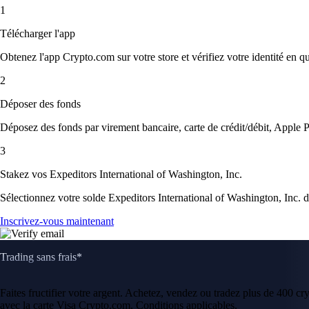
1
Télécharger l'app
Obtenez l'app Crypto.com sur votre store et vérifiez votre identité en 
2
Déposer des fonds
Déposez des fonds par virement bancaire, carte de crédit/débit, Apple P
3
Stakez vos Expeditors International of Washington, Inc.
Sélectionnez votre solde Expeditors International of Washington, Inc. da
Inscrivez-vous maintenant
Trading sans frais*
Faites fructifier votre argent. Achetez, vendez ou tradez plus de 400 c
avec la carte Visa Crypto.com. Conditions applicables.