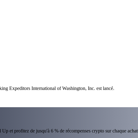
king Expeditors International of Washington, Inc. est lancé.
el Up et profitez de jusqu'à 6 % de récompenses crypto sur chaque achat