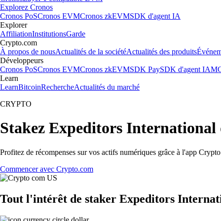
Explorez Cronos
Cronos PoS
Cronos EVM
Cronos zkEVM
SDK d'agent IA
Explorer
Affiliation
Institutions
Garde
Crypto.com
À propos de nous
Actualités de la société
Actualités des produits
Événem
Développeurs
Cronos PoS
Cronos EVM
Cronos zkEVM
SDK Pay
SDK d'agent IA
MC
Learn
Learn
Bitcoin
Recherche
Actualités du marché
CRYPTO
Stakez Expeditors International
Profitez de récompenses sur vos actifs numériques grâce à l'app Crypto.
Commencer avec Crypto.com
Tout l'intérêt de staker Expeditors Internat