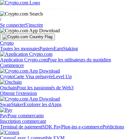
Marchés
Particuliers
Entreprises
Découvrir
/
Se connecter
S'inscrire
Crypto
Toutes les monnaies
Paniers
Earn
Staking
Application Crypto.com
Pour les utilisateurs du quotidien
Commencer
Crypto
Carte Visa prépayée
Level Up
Onchain
Pour les passionnés de Web3
Obtenir l'extension
Swap
Staker
Explorer les dApps
Pay
Pour commerçants
Inscription commerçant
Terminal de paiement
SDK Pay
Plug-ins e-commerce
Prédictions
Cronos
Layer 1 compatible EVM