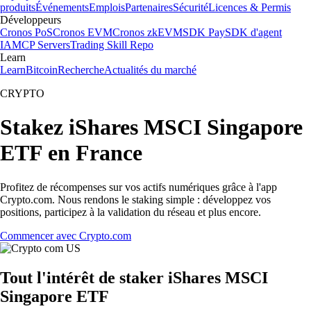
produits
Événements
Emplois
Partenaires
Sécurité
Licences & Permis
Développeurs
Cronos PoS
Cronos EVM
Cronos zkEVM
SDK Pay
SDK d'agent
IA
MCP Servers
Trading Skill Repo
Learn
Learn
Bitcoin
Recherche
Actualités du marché
CRYPTO
Stakez iShares MSCI Singapore
ETF en France
Profitez de récompenses sur vos actifs numériques grâce à l'app
Crypto.com. Nous rendons le staking simple : développez vos
positions, participez à la validation du réseau et plus encore.
Commencer avec Crypto.com
Tout l'intérêt de staker iShares MSCI
Singapore ETF