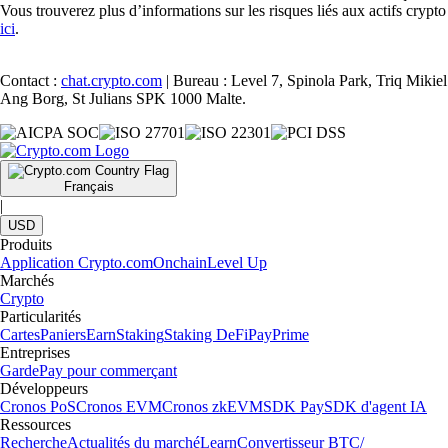
Vous trouverez plus d’informations sur les risques liés aux actifs crypto
ici
.
Contact :
chat.crypto.com
| Bureau : Level 7, Spinola Park, Triq Mikiel
Ang Borg, St Julians SPK 1000 Malte.
Français
|
USD
Produits
Application Crypto.com
Onchain
Level Up
Marchés
Crypto
Particularités
Cartes
Paniers
Earn
Staking
Staking DeFi
Pay
Prime
Entreprises
Garde
Pay pour commerçant
Développeurs
Cronos PoS
Cronos EVM
Cronos zkEVM
SDK Pay
SDK d'agent IA
Ressources
Recherche
Actualités du marché
Learn
Convertisseur BTC/