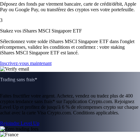
Déposez des fonds par virement bancaire, carte de crédit/débit, Apple
Pay ou Google Pay, ou transférez des cryptos vers votre portefeuille.
3
Stakez vos iShares MSCI Singapore ETF
Sélectionnez votre solde iShares MSCI Singapore ETF dans l'onglet
récompenses, validez les conditions et confirmez : votre staking
iShares MSCI Singapore ETF est lancé.
Inscrivez-vous maintenant
Trading sans frais*
Faites fructifier votre argent. Achetez, vendez ou tradez plus de 400
cryptos tendance sans frais* sur l'application Crypto.com. Rejoignez
Level Up et profitez de jusqu'à 6 % de récompenses crypto sur chaque
achat avec la carte Visa Crypto.com. Conditions applicables.
Rejoindre Level Up