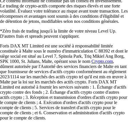
Ce contenu informatif ne constitue pas un conseil en investissement.
Le trading de crypto-actifs comporte des risques élevés et une forte
volatilité. Évaluez votre tolérance au risque avant toute transaction. Les
récompenses et avantages sont soumis à des conditions d'éligibilité et
de détention de jetons, modifiables selon nos conditions générales.
*Zéro frais de trading jusqu'à la limite de votre niveau Level Up.
D'autres frais et spreads peuvent s'appliquer.
Foris DAX MT Limited est une société à responsabilité limitée
constituée à Malte sous le numéro d'immatriculation C 88392 et dont le
siège social est situé au Level 7, Spinola Park, Triq Mikiel Ang Borg,
SPK 1000, St. Julians, Malte, opérant sous le nom
Crypto.com
,
dûment autorisée par l'Autorité des services financiers de Malte en tant
que fournisseur de services d'actifs crypto conformément au règlement
2023/1114 sur les marchés des actifs crypto tel qu'il est mis en œuvre à
Malte par la loi sur les marchés des actifs crypto. Foris DAX MT
Limited est autorisé à fournir les services suivants : 1. Échange d'actifs
crypto contre des fonds ; 2. Échange d'actifs crypto contre d'autres
actifs crypto ; 3. Réception et transmission d'ordres d'actifs crypto pour
le compte de clients ; 4. Exécution d'ordres d'actifs crypto pour le
compte de clients ; 5. Services de transfert d'actifs crypto pour le
compte de clients ; et 6. Conservation et administration d'actifs crypto
pour le compte de clients.