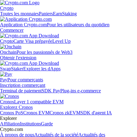
Crypto
Toutes les monnaies
Paniers
Earn
Staking
Application Crypto.com
Pour les utilisateurs du quotidien
Commencer
Crypto
Carte Visa prépayée
Level Up
Onchain
Pour les passionnés de Web3
Obtenir l'extension
Swap
Staker
Explorer les dApps
Pay
Pour commerçants
Inscription commerçant
Terminal de paiement
SDK Pay
Plug-ins e-commerce
Cronos
Layer 1 compatible EVM
Explorez Cronos
Cronos PoS
Cronos EVM
Cronos zkEVM
SDK d'agent IA
Explorer
Affiliation
Institutions
Garde
Crypto.com
À propos de nous
Actualités de la société
Actualités des