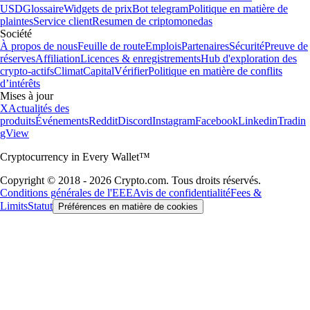
USD
Glossaire
Widgets de prix
Bot telegram
Politique en matière de
plaintes
Service client
Resumen de criptomonedas
Société
À propos de nous
Feuille de route
Emplois
Partenaires
Sécurité
Preuve de
réserves
Affiliation
Licences & enregistrements
Hub d'exploration des
crypto-actifs
Climat
Capital
Vérifier
Politique en matière de conflits
d’intérêts
Mises à jour
X
Actualités des
produits
Événements
Reddit
Discord
Instagram
Facebook
Linkedin
Tradin
gView
Cryptocurrency in Every Wallet™
Copyright © 2018 - 2026 Crypto.com. Tous droits réservés.
Conditions générales de l'EEE
Avis de confidentialité
Fees &
Limits
Statut
Préférences en matière de cookies