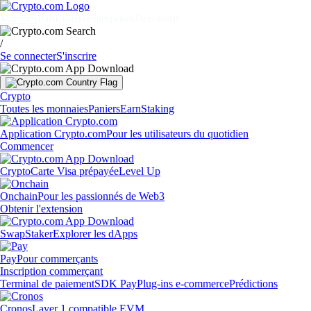
Marchés
Particuliers
Entreprises
Découvrir
/
Se connecter
S'inscrire
Crypto
Toutes les monnaies
Paniers
Earn
Staking
Application Crypto.com
Pour les utilisateurs du quotidien
Commencer
Crypto
Carte Visa prépayée
Level Up
Onchain
Pour les passionnés de Web3
Obtenir l'extension
Swap
Staker
Explorer les dApps
Pay
Pour commerçants
Inscription commerçant
Terminal de paiement
SDK Pay
Plug-ins e-commerce
Prédictions
Cronos
Layer 1 compatible EVM