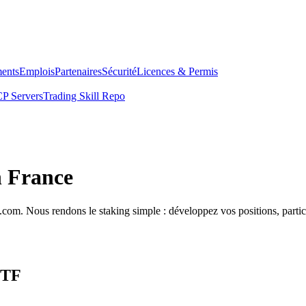
ents
Emplois
Partenaires
Sécurité
Licences & Permis
P Servers
Trading Skill Repo
n France
com. Nous rendons le staking simple : développez vos positions, partici
ETF