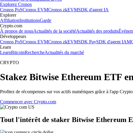
Explorez Cronos
Cronos PoS
Cronos EVM
Cronos zkEVM
SDK d'agent IA
Explorer
Affiliation
Institutions
Garde
Crypto.com
À propos de nous
Actualités de la société
Actualités des produits
Événem
Développeurs
Cronos PoS
Cronos EVM
Cronos zkEVM
SDK Pay
SDK d'agent IA
MC
Learn
Learn
Bitcoin
Recherche
Actualités du marché
CRYPTO
Stakez Bitwise Ethereum ETF e
Profitez de récompenses sur vos actifs numériques grâce à l'app Crypto.
Commencer avec Crypto.com
Tout l'intérêt de staker Bitwise Ethereum 