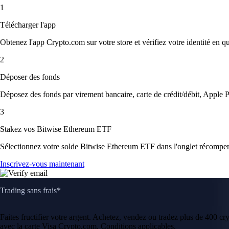
1
Télécharger l'app
Obtenez l'app Crypto.com sur votre store et vérifiez votre identité en 
2
Déposer des fonds
Déposez des fonds par virement bancaire, carte de crédit/débit, Apple P
3
Stakez vos Bitwise Ethereum ETF
Sélectionnez votre solde Bitwise Ethereum ETF dans l'onglet récompens
Inscrivez-vous maintenant
Trading sans frais*
Faites fructifier votre argent. Achetez, vendez ou tradez plus de 400 c
avec la carte Visa Crypto.com. Conditions applicables.