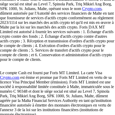
siège social est situé au Level 7, Spinola Park, Triq Mikiel Ang Borg,
SPK 1000, St. Julians, Malte, opérant sous le nom
Crypto.com
,
dûment autorisée par l'Autorité des services financiers de Malte en tant
que fournisseur de services d'actifs crypto conformément au règlement
2023/1114 sur les marchés des actifs crypto tel qu'il est mis en œuvre à
Malte par la loi sur les marchés des actifs crypto. Foris DAX MT
Limited est autorisé à fournir les services suivants : 1. Échange d'actifs
crypto contre des fonds ; 2. Échange d'actifs crypto contre d'autres
actifs crypto ; 3. Réception et transmission d'ordres d'actifs crypto pour
le compte de clients ; 4. Exécution d'ordres d'actifs crypto pour le
compte de clients ; 5. Services de transfert d'actifs crypto pour le
compte de clients ; et 6. Conservation et administration d'actifs crypto
pour le compte de clients.
Le compte Cash est fourni par Foris MT Limited. La carte Visa
Crypto.com
est émise et promue par Foris MT Limited en vertu de sa
licence Visa Principal Member (émission). Foris MT Limited est une
société à responsabilité limitée constituée à Malte, immatriculée sous le
numéro C 90348 et dont le siège social est situé au Level 7, Spinola
Park, Triq Mikiel Ang Borg, SPK 1000, St. Julians, Malte, dûment
agréée par la Malta Financial Services Authority en tant qu'institution
financière autorisée à émettre des monnaies électroniques en vertu de
l'annexe 3 de la loi sur les institutions financières (institutions de
monnaie électronique).