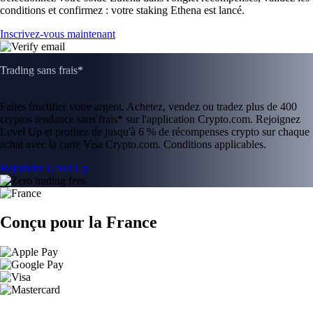
conditions et confirmez : votre staking Ethena est lancé.
Inscrivez-vous maintenant
Trading sans frais*
Faites fructifier votre argent. Achetez, vendez ou tradez plus de 400
cryptos tendance sans frais* sur l'application Crypto.com. Rejoignez
Level Up et profitez de jusqu'à 6 % de récompenses crypto sur chaque
achat avec la carte Visa Crypto.com. Conditions applicables.
Rejoindre Level Up
Conçu pour la France