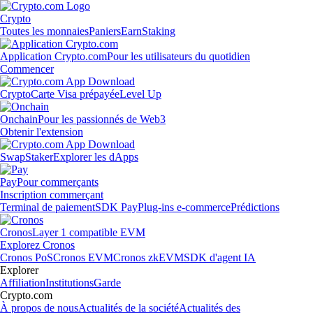
Crypto
Toutes les monnaies
Paniers
Earn
Staking
Application Crypto.com
Pour les utilisateurs du quotidien
Commencer
Crypto
Carte Visa prépayée
Level Up
Onchain
Pour les passionnés de Web3
Obtenir l'extension
Swap
Staker
Explorer les dApps
Pay
Pour commerçants
Inscription commerçant
Terminal de paiement
SDK Pay
Plug-ins e-commerce
Prédictions
Cronos
Layer 1 compatible EVM
Explorez Cronos
Cronos PoS
Cronos EVM
Cronos zkEVM
SDK d'agent IA
Explorer
Affiliation
Institutions
Garde
Crypto.com
À propos de nous
Actualités de la société
Actualités des