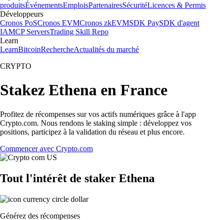
produits
Événements
Emplois
Partenaires
Sécurité
Licences & Permis
Développeurs
Cronos PoS
Cronos EVM
Cronos zkEVM
SDK Pay
SDK d'agent
IA
MCP Servers
Trading Skill Repo
Learn
Learn
Bitcoin
Recherche
Actualités du marché
CRYPTO
Stakez Ethena en France
Profitez de récompenses sur vos actifs numériques grâce à l'app
Crypto.com. Nous rendons le staking simple : développez vos
positions, participez à la validation du réseau et plus encore.
Commencer avec Crypto.com
Tout l'intérêt de staker Ethena
Générez des récompenses