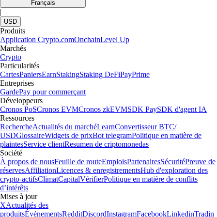
Français
|
USD
Produits
Application Crypto.com
Onchain
Level Up
Marchés
Crypto
Particularités
Cartes
Paniers
Earn
Staking
Staking DeFi
Pay
Prime
Entreprises
Garde
Pay pour commerçant
Développeurs
Cronos PoS
Cronos EVM
Cronos zkEVM
SDK Pay
SDK d'agent IA
Ressources
Recherche
Actualités du marché
Learn
Convertisseur BTC/
USD
Glossaire
Widgets de prix
Bot telegram
Politique en matière de
plaintes
Service client
Resumen de criptomonedas
Société
À propos de nous
Feuille de route
Emplois
Partenaires
Sécurité
Preuve de
réserves
Affiliation
Licences & enregistrements
Hub d'exploration des
crypto-actifs
Climat
Capital
Vérifier
Politique en matière de conflits
d’intérêts
Mises à jour
X
Actualités des
produits
Événements
Reddit
Discord
Instagram
Facebook
Linkedin
Tradin