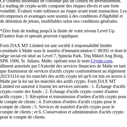
Ce contenu informatif ne constitue pas un conseil en investissement.
Le trading de crypto-actifs comporte des risques élevés et une forte
volatilité. Évaluez votre tolérance au risque avant toute transaction. Les
récompenses et avantages sont soumis à des conditions d'éligibilité et
de détention de jetons, modifiables selon nos conditions générales.
*Zéro frais de trading jusqu'à la limite de votre niveau Level Up.
D'autres frais et spreads peuvent s'appliquer.
Foris DAX MT Limited est une société à responsabilité limitée
constituée à Malte sous le numéro d'immatriculation C 88392 et dont le
siège social est situé au Level 7, Spinola Park, Triq Mikiel Ang Borg,
SPK 1000, St. Julians, Malte, opérant sous le nom
Crypto.com
,
dûment autorisée par l'Autorité des services financiers de Malte en tant
que fournisseur de services d'actifs crypto conformément au règlement
2023/1114 sur les marchés des actifs crypto tel qu'il est mis en œuvre à
Malte par la loi sur les marchés des actifs crypto. Foris DAX MT
Limited est autorisé à fournir les services suivants : 1. Échange d'actifs
crypto contre des fonds ; 2. Échange d'actifs crypto contre d'autres
actifs crypto ; 3. Réception et transmission d'ordres d'actifs crypto pour
le compte de clients ; 4. Exécution d'ordres d'actifs crypto pour le
compte de clients ; 5. Services de transfert d'actifs crypto pour le
compte de clients ; et 6. Conservation et administration d'actifs crypto
pour le compte de clients.