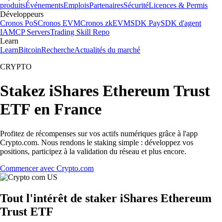
produits
Événements
Emplois
Partenaires
Sécurité
Licences & Permis
Développeurs
Cronos PoS
Cronos EVM
Cronos zkEVM
SDK Pay
SDK d'agent
IA
MCP Servers
Trading Skill Repo
Learn
Learn
Bitcoin
Recherche
Actualités du marché
CRYPTO
Stakez iShares Ethereum Trust
ETF en France
Profitez de récompenses sur vos actifs numériques grâce à l'app
Crypto.com. Nous rendons le staking simple : développez vos
positions, participez à la validation du réseau et plus encore.
Commencer avec Crypto.com
Tout l'intérêt de staker iShares Ethereum
Trust ETF