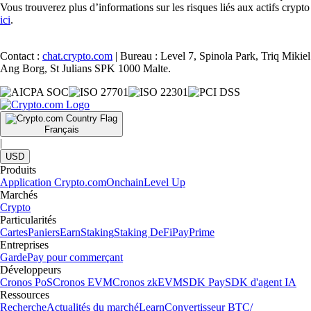
Vous trouverez plus d’informations sur les risques liés aux actifs crypto
ici
.
Contact :
chat.crypto.com
| Bureau : Level 7, Spinola Park, Triq Mikiel
Ang Borg, St Julians SPK 1000 Malte.
Français
|
USD
Produits
Application Crypto.com
Onchain
Level Up
Marchés
Crypto
Particularités
Cartes
Paniers
Earn
Staking
Staking DeFi
Pay
Prime
Entreprises
Garde
Pay pour commerçant
Développeurs
Cronos PoS
Cronos EVM
Cronos zkEVM
SDK Pay
SDK d'agent IA
Ressources
Recherche
Actualités du marché
Learn
Convertisseur BTC/