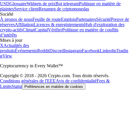
USD
Glossaire
Widgets de prix
Bot telegram
Politique en matière de
plaintes
Service client
Resumen de criptomonedas
Société
À propos de nous
Feuille de route
Emplois
Partenaires
Sécurité
Preuve de
réserves
Affiliation
Licences & enregistrements
Hub d'exploration des
crypto-actifs
Climat
Capital
Vérifier
Politique en matière de conflits
d’intérêts
Mises à jour
X
Actualités des
produits
Événements
Reddit
Discord
Instagram
Facebook
Linkedin
Tradin
gView
Cryptocurrency in Every Wallet™
Copyright © 2018 - 2026 Crypto.com. Tous droits réservés.
Conditions générales de l'EEE
Avis de confidentialité
Fees &
Limits
Statut
Préférences en matière de cookies