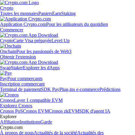
Crypto
Toutes les monnaies
Paniers
Earn
Staking
Application Crypto.com
Pour les utilisateurs du quotidien
Commencer
Crypto
Carte Visa prépayée
Level Up
Onchain
Pour les passionnés de Web3
Obtenir l'extension
Swap
Staker
Explorer les dApps
Pay
Pour commerçants
Inscription commerçant
Terminal de paiement
SDK Pay
Plug-ins e-commerce
Prédictions
Cronos
Layer 1 compatible EVM
Explorez Cronos
Cronos PoS
Cronos EVM
Cronos zkEVM
SDK d'agent IA
Explorer
Affiliation
Institutions
Garde
Crypto.com
À propos de nous
Actualités de la société
Actualités des