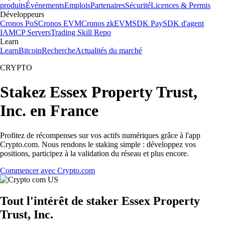
produits
Événements
Emplois
Partenaires
Sécurité
Licences & Permis
Développeurs
Cronos PoS
Cronos EVM
Cronos zkEVM
SDK Pay
SDK d'agent
IA
MCP Servers
Trading Skill Repo
Learn
Learn
Bitcoin
Recherche
Actualités du marché
CRYPTO
Stakez Essex Property Trust,
Inc. en France
Profitez de récompenses sur vos actifs numériques grâce à l'app
Crypto.com. Nous rendons le staking simple : développez vos
positions, participez à la validation du réseau et plus encore.
Commencer avec Crypto.com
Tout l'intérêt de staker Essex Property
Trust, Inc.