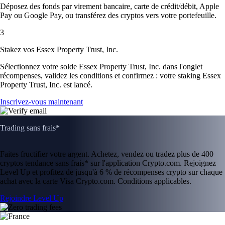
Déposez des fonds par virement bancaire, carte de crédit/débit, Apple
Pay ou Google Pay, ou transférez des cryptos vers votre portefeuille.
3
Stakez vos Essex Property Trust, Inc.
Sélectionnez votre solde Essex Property Trust, Inc. dans l'onglet
récompenses, validez les conditions et confirmez : votre staking Essex
Property Trust, Inc. est lancé.
Inscrivez-vous maintenant
Trading sans frais*
Faites fructifier votre argent. Achetez, vendez ou tradez plus de 400
cryptos tendance sans frais* sur l'application Crypto.com. Rejoignez
Level Up et profitez de jusqu'à 6 % de récompenses crypto sur chaque
achat avec la carte Visa Crypto.com. Conditions applicables.
Rejoindre Level Up