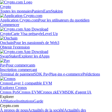
Crypto
Toutes les monnaies
Paniers
Earn
Staking
Application Crypto.com
Pour les utilisateurs du quotidien
Commencer
Crypto
Carte Visa prépayée
Level Up
Onchain
Pour les passionnés de Web3
Obtenir l'extension
Swap
Staker
Explorer les dApps
Pay
Pour commerçants
Inscription commerçant
Terminal de paiement
SDK Pay
Plug-ins e-commerce
Prédictions
Cronos
Layer 1 compatible EVM
Explorez Cronos
Cronos PoS
Cronos EVM
Cronos zkEVM
SDK d'agent IA
Explorer
Affiliation
Institutions
Garde
Crypto.com
À propos de nous
Actualités de la société
Actualités des