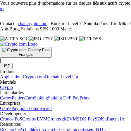
Vous trouverez plus d’informations sur les risques liés aux actifs crypto
ici
.
Contact :
chat.crypto.com
| Bureau : Level 7, Spinola Park, Triq Mikiel
Ang Borg, St Julians SPK 1000 Malte.
Français
|
USD
Produits
Application Crypto.com
Onchain
Level Up
Marchés
Crypto
Particularités
Cartes
Paniers
Earn
Staking
Staking DeFi
Pay
Prime
Entreprises
Garde
Pay pour commerçant
Développeurs
Cronos PoS
Cronos EVM
Cronos zkEVM
SDK Pay
SDK d'agent IA
Ressources
Recherche
Actualités du marché
Learn
Convertisseur BTC/