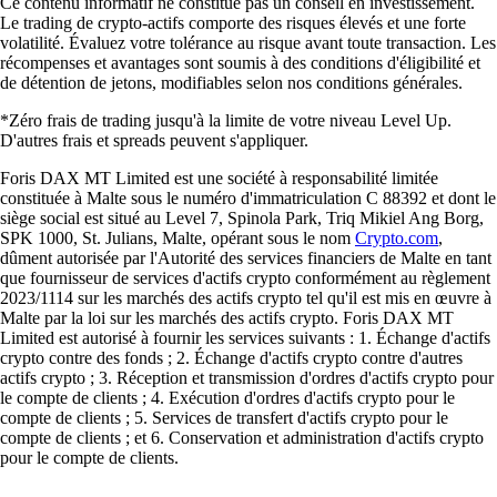
Ce contenu informatif ne constitue pas un conseil en investissement.
Le trading de crypto-actifs comporte des risques élevés et une forte
volatilité. Évaluez votre tolérance au risque avant toute transaction. Les
récompenses et avantages sont soumis à des conditions d'éligibilité et
de détention de jetons, modifiables selon nos conditions générales.
*Zéro frais de trading jusqu'à la limite de votre niveau Level Up.
D'autres frais et spreads peuvent s'appliquer.
Foris DAX MT Limited est une société à responsabilité limitée
constituée à Malte sous le numéro d'immatriculation C 88392 et dont le
siège social est situé au Level 7, Spinola Park, Triq Mikiel Ang Borg,
SPK 1000, St. Julians, Malte, opérant sous le nom
Crypto.com
,
dûment autorisée par l'Autorité des services financiers de Malte en tant
que fournisseur de services d'actifs crypto conformément au règlement
2023/1114 sur les marchés des actifs crypto tel qu'il est mis en œuvre à
Malte par la loi sur les marchés des actifs crypto. Foris DAX MT
Limited est autorisé à fournir les services suivants : 1. Échange d'actifs
crypto contre des fonds ; 2. Échange d'actifs crypto contre d'autres
actifs crypto ; 3. Réception et transmission d'ordres d'actifs crypto pour
le compte de clients ; 4. Exécution d'ordres d'actifs crypto pour le
compte de clients ; 5. Services de transfert d'actifs crypto pour le
compte de clients ; et 6. Conservation et administration d'actifs crypto
pour le compte de clients.