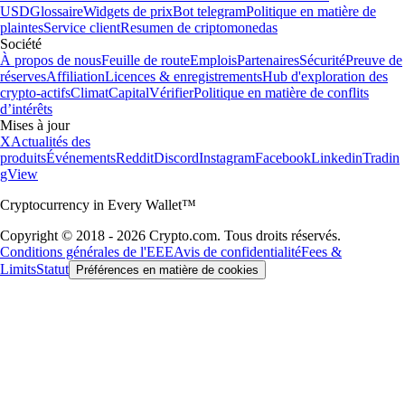
USD
Glossaire
Widgets de prix
Bot telegram
Politique en matière de
plaintes
Service client
Resumen de criptomonedas
Société
À propos de nous
Feuille de route
Emplois
Partenaires
Sécurité
Preuve de
réserves
Affiliation
Licences & enregistrements
Hub d'exploration des
crypto-actifs
Climat
Capital
Vérifier
Politique en matière de conflits
d’intérêts
Mises à jour
X
Actualités des
produits
Événements
Reddit
Discord
Instagram
Facebook
Linkedin
Tradin
gView
Cryptocurrency in Every Wallet™
Copyright © 2018 - 2026 Crypto.com. Tous droits réservés.
Conditions générales de l'EEE
Avis de confidentialité
Fees &
Limits
Statut
Préférences en matière de cookies