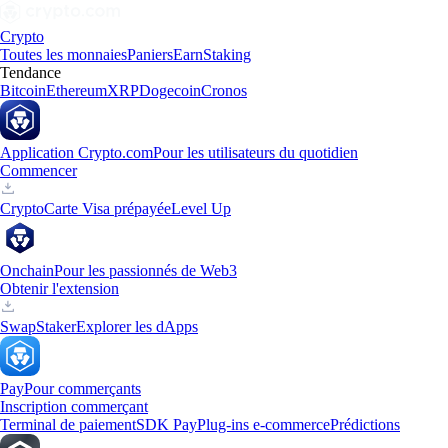
Crypto
Toutes les monnaies
Paniers
Earn
Staking
Tendance
Bitcoin
Ethereum
XRP
Dogecoin
Cronos
Application Crypto.com
Pour les utilisateurs du quotidien
Commencer
Crypto
Carte Visa prépayée
Level Up
Onchain
Pour les passionnés de Web3
Obtenir l'extension
Swap
Staker
Explorer les dApps
Pay
Pour commerçants
Inscription commerçant
Terminal de paiement
SDK Pay
Plug-ins e-commerce
Prédictions