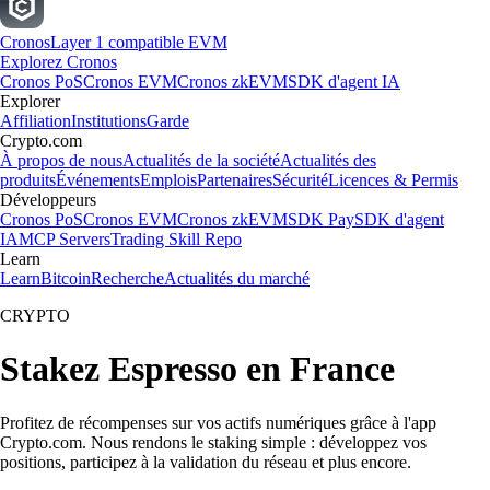
Cronos
Layer 1 compatible EVM
Explorez Cronos
Cronos PoS
Cronos EVM
Cronos zkEVM
SDK d'agent IA
Explorer
Affiliation
Institutions
Garde
Crypto.com
À propos de nous
Actualités de la société
Actualités des
produits
Événements
Emplois
Partenaires
Sécurité
Licences & Permis
Développeurs
Cronos PoS
Cronos EVM
Cronos zkEVM
SDK Pay
SDK d'agent
IA
MCP Servers
Trading Skill Repo
Learn
Learn
Bitcoin
Recherche
Actualités du marché
CRYPTO
Stakez Espresso en France
Profitez de récompenses sur vos actifs numériques grâce à l'app
Crypto.com. Nous rendons le staking simple : développez vos
positions, participez à la validation du réseau et plus encore.