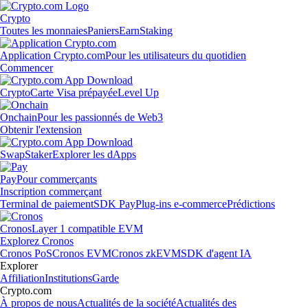
Crypto
Toutes les monnaies
Paniers
Earn
Staking
Application Crypto.com
Pour les utilisateurs du quotidien
Commencer
Crypto
Carte Visa prépayée
Level Up
Onchain
Pour les passionnés de Web3
Obtenir l'extension
Swap
Staker
Explorer les dApps
Pay
Pour commerçants
Inscription commerçant
Terminal de paiement
SDK Pay
Plug-ins e-commerce
Prédictions
Cronos
Layer 1 compatible EVM
Explorez Cronos
Cronos PoS
Cronos EVM
Cronos zkEVM
SDK d'agent IA
Explorer
Affiliation
Institutions
Garde
Crypto.com
À propos de nous
Actualités de la société
Actualités des