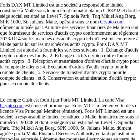
Foris DAX MT Limited est une société à responsabilité limitée
constituée à Malte sous le numéro d'immatriculation C 88392 et dont le
siège social est situé au Level 7, Spinola Park, Triq Mikiel Ang Borg,
SPK 1000, St. Julians, Malte, opérant sous le nom
Crypto.com
,
dûment autorisée par l'Autorité des services financiers de Malte en tant
que fournisseur de services d'actifs crypto conformément au règlement
2023/1114 sur les marchés des actifs crypto tel qu'il est mis en œuvre à
Malte par la loi sur les marchés des actifs crypto. Foris DAX MT
Limited est autorisé à fournir les services suivants : 1. Échange d'actifs
crypto contre des fonds ; 2. Échange d'actifs crypto contre d'autres
actifs crypto ; 3. Réception et transmission d'ordres d'actifs crypto pour
le compte de clients ; 4. Exécution d'ordres d'actifs crypto pour le
compte de clients ; 5. Services de transfert d'actifs crypto pour le
compte de clients ; et 6. Conservation et administration d'actifs crypto
pour le compte de clients.
Le compte Cash est fourni par Foris MT Limited. La carte Visa
Crypto.com
est émise et promue par Foris MT Limited en vertu de sa
licence Visa Principal Member (émission). Foris MT Limited est une
société à responsabilité limitée constituée à Malte, immatriculée sous le
numéro C 90348 et dont le siège social est situé au Level 7, Spinola
Park, Triq Mikiel Ang Borg, SPK 1000, St. Julians, Malte, dûment
agréée par la Malta Financial Services Authority en tant qu'institution
financière autorisée à émettre des monnaies électroniques en vertu de