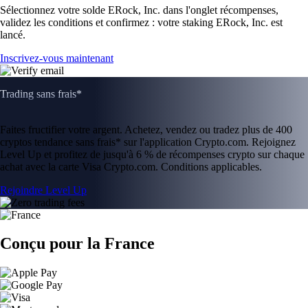
Sélectionnez votre solde ERock, Inc. dans l'onglet récompenses,
validez les conditions et confirmez : votre staking ERock, Inc. est
lancé.
Inscrivez-vous maintenant
Trading sans frais*
Faites fructifier votre argent. Achetez, vendez ou tradez plus de 400
cryptos tendance sans frais* sur l'application Crypto.com. Rejoignez
Level Up et profitez de jusqu'à 6 % de récompenses crypto sur chaque
achat avec la carte Visa Crypto.com. Conditions applicables.
Rejoindre Level Up
Conçu pour la France