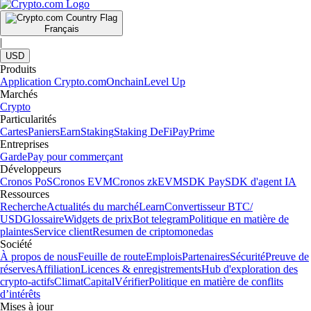
Français
|
USD
Produits
Application Crypto.com
Onchain
Level Up
Marchés
Crypto
Particularités
Cartes
Paniers
Earn
Staking
Staking DeFi
Pay
Prime
Entreprises
Garde
Pay pour commerçant
Développeurs
Cronos PoS
Cronos EVM
Cronos zkEVM
SDK Pay
SDK d'agent IA
Ressources
Recherche
Actualités du marché
Learn
Convertisseur BTC/
USD
Glossaire
Widgets de prix
Bot telegram
Politique en matière de
plaintes
Service client
Resumen de criptomonedas
Société
À propos de nous
Feuille de route
Emplois
Partenaires
Sécurité
Preuve de
réserves
Affiliation
Licences & enregistrements
Hub d'exploration des
crypto-actifs
Climat
Capital
Vérifier
Politique en matière de conflits
d’intérêts
Mises à jour