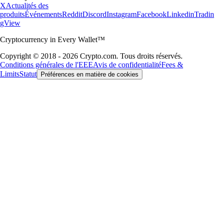
X
Actualités des
produits
Événements
Reddit
Discord
Instagram
Facebook
Linkedin
Tradin
gView
Cryptocurrency in Every Wallet™
Copyright © 2018 - 2026 Crypto.com. Tous droits réservés.
Conditions générales de l'EEE
Avis de confidentialité
Fees &
Limits
Statut
Préférences en matière de cookies