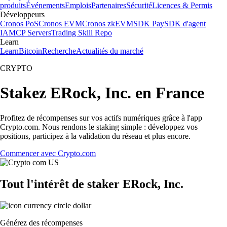
produits
Événements
Emplois
Partenaires
Sécurité
Licences & Permis
Développeurs
Cronos PoS
Cronos EVM
Cronos zkEVM
SDK Pay
SDK d'agent
IA
MCP Servers
Trading Skill Repo
Learn
Learn
Bitcoin
Recherche
Actualités du marché
CRYPTO
Stakez ERock, Inc. en France
Profitez de récompenses sur vos actifs numériques grâce à l'app
Crypto.com. Nous rendons le staking simple : développez vos
positions, participez à la validation du réseau et plus encore.
Commencer avec Crypto.com
Tout l'intérêt de staker ERock, Inc.
Générez des récompenses