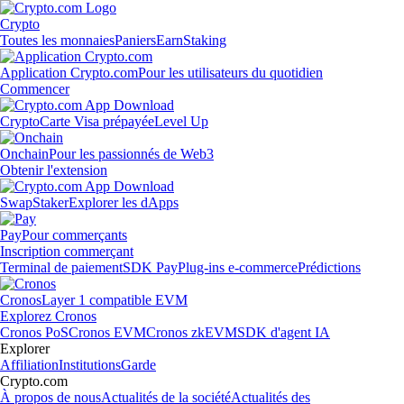
Crypto
Toutes les monnaies
Paniers
Earn
Staking
Application Crypto.com
Pour les utilisateurs du quotidien
Commencer
Crypto
Carte Visa prépayée
Level Up
Onchain
Pour les passionnés de Web3
Obtenir l'extension
Swap
Staker
Explorer les dApps
Pay
Pour commerçants
Inscription commerçant
Terminal de paiement
SDK Pay
Plug-ins e-commerce
Prédictions
Cronos
Layer 1 compatible EVM
Explorez Cronos
Cronos PoS
Cronos EVM
Cronos zkEVM
SDK d'agent IA
Explorer
Affiliation
Institutions
Garde
Crypto.com
À propos de nous
Actualités de la société
Actualités des