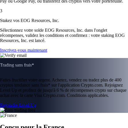
Pay ou Google Pay, ou transférez des cryptos vers votre portefeuille.
3
Stakez vos EOG Resources, Inc.
Sélectionnez votre solde EOG Resources, Inc. dans l'onglet
récompenses, validez les conditions et confirmez : votre staking EOG
Resources, Inc. est lancé.
Inscrivez-vous maintenant
Trading sans frais*
Faites fructifier votre argent. Achetez, vendez ou tradez plus de 400
cryptos tendance sans frais* sur l'application Crypto.com. Rejoignez
Level Up et profitez de jusqu'à 6 % de récompenses crypto sur chaque
achat avec la carte Visa Crypto.com. Conditions applicables.
Rejoindre Level Up
Conçu pour la France