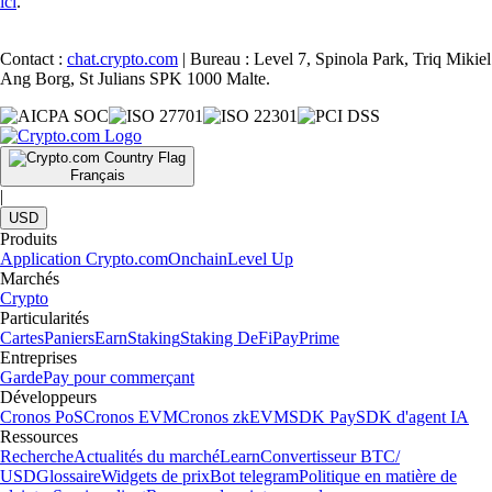
ici
.
Contact :
chat.crypto.com
| Bureau : Level 7, Spinola Park, Triq Mikiel
Ang Borg, St Julians SPK 1000 Malte.
Français
|
USD
Produits
Application Crypto.com
Onchain
Level Up
Marchés
Crypto
Particularités
Cartes
Paniers
Earn
Staking
Staking DeFi
Pay
Prime
Entreprises
Garde
Pay pour commerçant
Développeurs
Cronos PoS
Cronos EVM
Cronos zkEVM
SDK Pay
SDK d'agent IA
Ressources
Recherche
Actualités du marché
Learn
Convertisseur BTC/
USD
Glossaire
Widgets de prix
Bot telegram
Politique en matière de