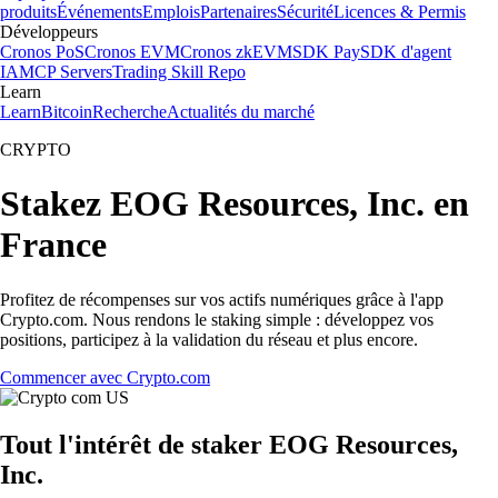
produits
Événements
Emplois
Partenaires
Sécurité
Licences & Permis
Développeurs
Cronos PoS
Cronos EVM
Cronos zkEVM
SDK Pay
SDK d'agent
IA
MCP Servers
Trading Skill Repo
Learn
Learn
Bitcoin
Recherche
Actualités du marché
CRYPTO
Stakez EOG Resources, Inc. en
France
Profitez de récompenses sur vos actifs numériques grâce à l'app
Crypto.com. Nous rendons le staking simple : développez vos
positions, participez à la validation du réseau et plus encore.
Commencer avec Crypto.com
Tout l'intérêt de staker EOG Resources,
Inc.