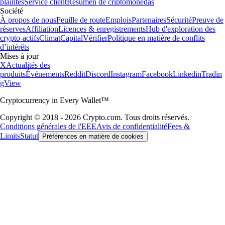
plaintes
Service client
Resumen de criptomonedas
Société
À propos de nous
Feuille de route
Emplois
Partenaires
Sécurité
Preuve de
réserves
Affiliation
Licences & enregistrements
Hub d'exploration des
crypto-actifs
Climat
Capital
Vérifier
Politique en matière de conflits
d’intérêts
Mises à jour
X
Actualités des
produits
Événements
Reddit
Discord
Instagram
Facebook
Linkedin
Tradin
gView
Cryptocurrency in Every Wallet™
Copyright © 2018 - 2026 Crypto.com. Tous droits réservés.
Conditions générales de l'EEE
Avis de confidentialité
Fees &
Limits
Statut
Préférences en matière de cookies