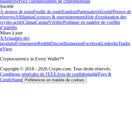
plaintes
Service client
Resumen de criptomonedas
Société
À propos de nous
Feuille de route
Emplois
Partenaires
Sécurité
Preuve de
réserves
Affiliation
Licences & enregistrements
Hub d'exploration des
crypto-actifs
Climat
Capital
Vérifier
Politique en matière de conflits
d’intérêts
Mises à jour
X
Actualités des
produits
Événements
Reddit
Discord
Instagram
Facebook
Linkedin
Tradin
gView
Cryptocurrency in Every Wallet™
Copyright © 2018 - 2026 Crypto.com. Tous droits réservés.
Conditions générales de l'EEE
Avis de confidentialité
Fees &
Limits
Statut
Préférences en matière de cookies