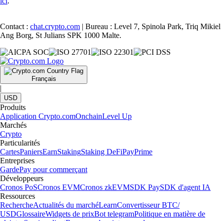
ici
.
Contact :
chat.crypto.com
| Bureau : Level 7, Spinola Park, Triq Mikiel
Ang Borg, St Julians SPK 1000 Malte.
Français
|
USD
Produits
Application Crypto.com
Onchain
Level Up
Marchés
Crypto
Particularités
Cartes
Paniers
Earn
Staking
Staking DeFi
Pay
Prime
Entreprises
Garde
Pay pour commerçant
Développeurs
Cronos PoS
Cronos EVM
Cronos zkEVM
SDK Pay
SDK d'agent IA
Ressources
Recherche
Actualités du marché
Learn
Convertisseur BTC/
USD
Glossaire
Widgets de prix
Bot telegram
Politique en matière de