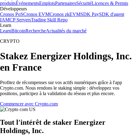
produits
Événements
Emplois
Partenaires
Sécurité
Licences & Permis
Développeurs
Cronos PoS
Cronos EVM
Cronos zkEVM
SDK Pay
SDK d'agent
IA
MCP Servers
Trading Skill Repo
Learn
Learn
Bitcoin
Recherche
Actualités du marché
CRYPTO
Stakez Energizer Holdings, Inc.
en France
Profitez de récompenses sur vos actifs numériques grâce à l'app
Crypto.com. Nous rendons le staking simple : développez vos
positions, participez à la validation du réseau et plus encore.
Commencer avec Crypto.com
Tout l'intérêt de staker Energizer
Holdings, Inc.