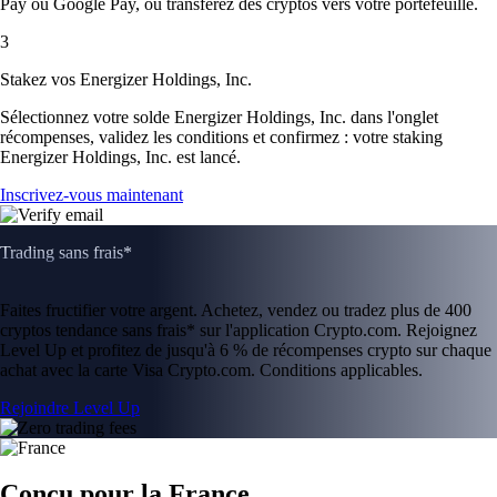
Pay ou Google Pay, ou transférez des cryptos vers votre portefeuille.
3
Stakez vos Energizer Holdings, Inc.
Sélectionnez votre solde Energizer Holdings, Inc. dans l'onglet
récompenses, validez les conditions et confirmez : votre staking
Energizer Holdings, Inc. est lancé.
Inscrivez-vous maintenant
Trading sans frais*
Faites fructifier votre argent. Achetez, vendez ou tradez plus de 400
cryptos tendance sans frais* sur l'application Crypto.com. Rejoignez
Level Up et profitez de jusqu'à 6 % de récompenses crypto sur chaque
achat avec la carte Visa Crypto.com. Conditions applicables.
Rejoindre Level Up
Conçu pour la France