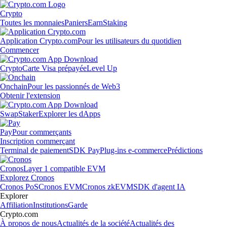
Crypto
Toutes les monnaies
Paniers
Earn
Staking
Application Crypto.com
Pour les utilisateurs du quotidien
Commencer
Crypto
Carte Visa prépayée
Level Up
Onchain
Pour les passionnés de Web3
Obtenir l'extension
Swap
Staker
Explorer les dApps
Pay
Pour commerçants
Inscription commerçant
Terminal de paiement
SDK Pay
Plug-ins e-commerce
Prédictions
Cronos
Layer 1 compatible EVM
Explorez Cronos
Cronos PoS
Cronos EVM
Cronos zkEVM
SDK d'agent IA
Explorer
Affiliation
Institutions
Garde
Crypto.com
À propos de nous
Actualités de la société
Actualités des