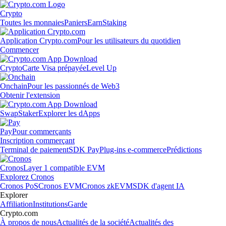
Crypto
Toutes les monnaies
Paniers
Earn
Staking
Application Crypto.com
Pour les utilisateurs du quotidien
Commencer
Crypto
Carte Visa prépayée
Level Up
Onchain
Pour les passionnés de Web3
Obtenir l'extension
Swap
Staker
Explorer les dApps
Pay
Pour commerçants
Inscription commerçant
Terminal de paiement
SDK Pay
Plug-ins e-commerce
Prédictions
Cronos
Layer 1 compatible EVM
Explorez Cronos
Cronos PoS
Cronos EVM
Cronos zkEVM
SDK d'agent IA
Explorer
Affiliation
Institutions
Garde
Crypto.com
À propos de nous
Actualités de la société
Actualités des