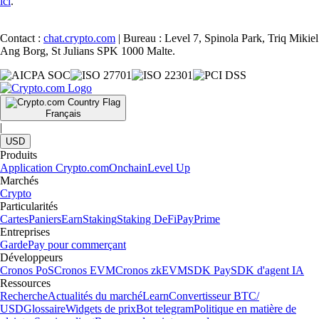
ici
.
Contact :
chat.crypto.com
| Bureau : Level 7, Spinola Park, Triq Mikiel
Ang Borg, St Julians SPK 1000 Malte.
Français
|
USD
Produits
Application Crypto.com
Onchain
Level Up
Marchés
Crypto
Particularités
Cartes
Paniers
Earn
Staking
Staking DeFi
Pay
Prime
Entreprises
Garde
Pay pour commerçant
Développeurs
Cronos PoS
Cronos EVM
Cronos zkEVM
SDK Pay
SDK d'agent IA
Ressources
Recherche
Actualités du marché
Learn
Convertisseur BTC/
USD
Glossaire
Widgets de prix
Bot telegram
Politique en matière de