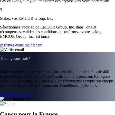
Pay ou Google Pay, ou transférez des cryptos vers votre portefeuille.
3
Stakez vos EMCOR Group, Inc.
Sélectionnez votre solde EMCOR Group, Inc. dans l'onglet
récompenses, validez les conditions et confirmez : votre staking
EMCOR Group, Inc. est lancé.
Inscrivez-vous maintenant
Trading sans frais*
Faites fructifier votre argent. Achetez, vendez ou tradez plus de 400
cryptos tendance sans frais* sur l'application Crypto.com. Rejoignez
Level Up et profitez de jusqu'à 6 % de récompenses crypto sur chaque
achat avec la carte Visa Crypto.com. Conditions applicables.
Rejoindre Level Up
Conçu pour la France