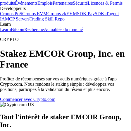
produits
Événements
Emplois
Partenaires
Sécurité
Licences & Permis
Développeurs
Cronos PoS
Cronos EVM
Cronos zkEVM
SDK Pay
SDK d'agent
IA
MCP Servers
Trading Skill Repo
Learn
Learn
Bitcoin
Recherche
Actualités du marché
CRYPTO
Stakez EMCOR Group, Inc. en
France
Profitez de récompenses sur vos actifs numériques grâce à l'app
Crypto.com. Nous rendons le staking simple : développez vos
positions, participez à la validation du réseau et plus encore.
Commencer avec Crypto.com
Tout l'intérêt de staker EMCOR Group,
Inc.