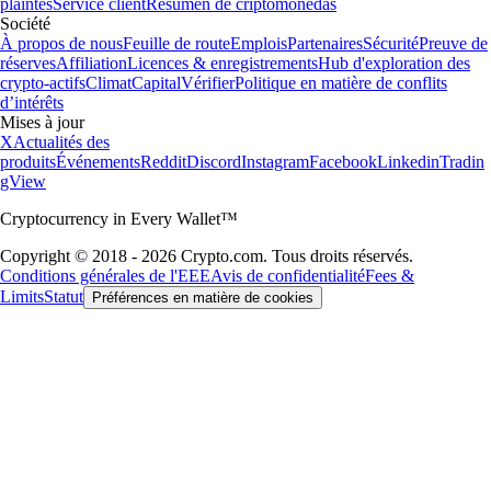
plaintes
Service client
Resumen de criptomonedas
Société
À propos de nous
Feuille de route
Emplois
Partenaires
Sécurité
Preuve de
réserves
Affiliation
Licences & enregistrements
Hub d'exploration des
crypto-actifs
Climat
Capital
Vérifier
Politique en matière de conflits
d’intérêts
Mises à jour
X
Actualités des
produits
Événements
Reddit
Discord
Instagram
Facebook
Linkedin
Tradin
gView
Cryptocurrency in Every Wallet™
Copyright © 2018 - 2026 Crypto.com. Tous droits réservés.
Conditions générales de l'EEE
Avis de confidentialité
Fees &
Limits
Statut
Préférences en matière de cookies