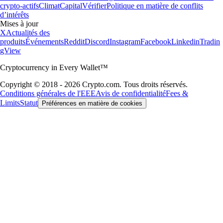
crypto-actifs
Climat
Capital
Vérifier
Politique en matière de conflits
d’intérêts
Mises à jour
X
Actualités des
produits
Événements
Reddit
Discord
Instagram
Facebook
Linkedin
Tradin
gView
Cryptocurrency in Every Wallet™
Copyright © 2018 - 2026 Crypto.com. Tous droits réservés.
Conditions générales de l'EEE
Avis de confidentialité
Fees &
Limits
Statut
Préférences en matière de cookies