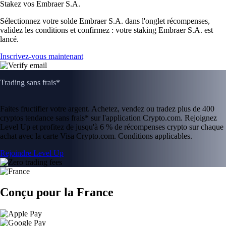
Stakez vos Embraer S.A.
Sélectionnez votre solde Embraer S.A. dans l'onglet récompenses,
validez les conditions et confirmez : votre staking Embraer S.A. est
lancé.
Inscrivez-vous maintenant
Trading sans frais*
Faites fructifier votre argent. Achetez, vendez ou tradez plus de 400
cryptos tendance sans frais* sur l'application Crypto.com. Rejoignez
Level Up et profitez de jusqu'à 6 % de récompenses crypto sur chaque
achat avec la carte Visa Crypto.com. Conditions applicables.
Rejoindre Level Up
Conçu pour la France