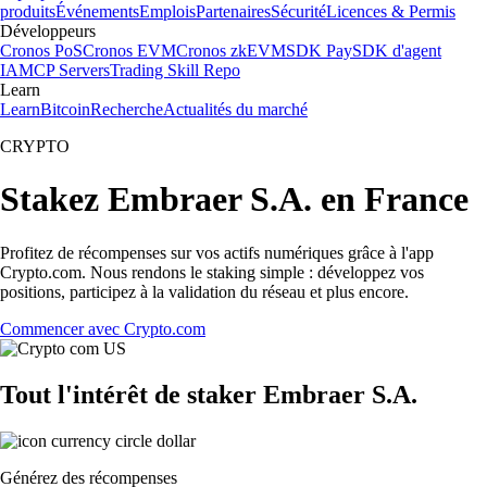
produits
Événements
Emplois
Partenaires
Sécurité
Licences & Permis
Développeurs
Cronos PoS
Cronos EVM
Cronos zkEVM
SDK Pay
SDK d'agent
IA
MCP Servers
Trading Skill Repo
Learn
Learn
Bitcoin
Recherche
Actualités du marché
CRYPTO
Stakez Embraer S.A. en France
Profitez de récompenses sur vos actifs numériques grâce à l'app
Crypto.com. Nous rendons le staking simple : développez vos
positions, participez à la validation du réseau et plus encore.
Commencer avec Crypto.com
Tout l'intérêt de staker Embraer S.A.
Générez des récompenses