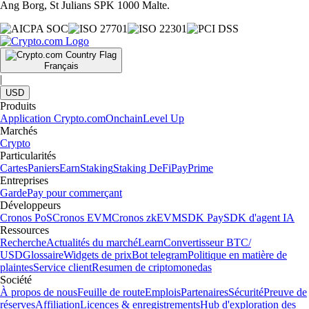
Ang Borg, St Julians SPK 1000 Malte.
Français
|
USD
Produits
Application Crypto.com
Onchain
Level Up
Marchés
Crypto
Particularités
Cartes
Paniers
Earn
Staking
Staking DeFi
Pay
Prime
Entreprises
Garde
Pay pour commerçant
Développeurs
Cronos PoS
Cronos EVM
Cronos zkEVM
SDK Pay
SDK d'agent IA
Ressources
Recherche
Actualités du marché
Learn
Convertisseur BTC/
USD
Glossaire
Widgets de prix
Bot telegram
Politique en matière de
plaintes
Service client
Resumen de criptomonedas
Société
À propos de nous
Feuille de route
Emplois
Partenaires
Sécurité
Preuve de
réserves
Affiliation
Licences & enregistrements
Hub d'exploration des