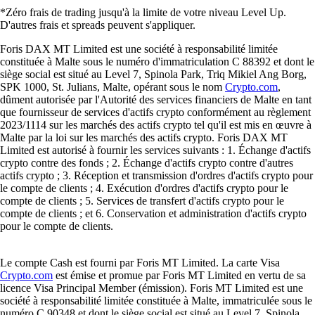
*Zéro frais de trading jusqu'à la limite de votre niveau Level Up.
D'autres frais et spreads peuvent s'appliquer.
Foris DAX MT Limited est une société à responsabilité limitée
constituée à Malte sous le numéro d'immatriculation C 88392 et dont le
siège social est situé au Level 7, Spinola Park, Triq Mikiel Ang Borg,
SPK 1000, St. Julians, Malte, opérant sous le nom
Crypto.com
,
dûment autorisée par l'Autorité des services financiers de Malte en tant
que fournisseur de services d'actifs crypto conformément au règlement
2023/1114 sur les marchés des actifs crypto tel qu'il est mis en œuvre à
Malte par la loi sur les marchés des actifs crypto. Foris DAX MT
Limited est autorisé à fournir les services suivants : 1. Échange d'actifs
crypto contre des fonds ; 2. Échange d'actifs crypto contre d'autres
actifs crypto ; 3. Réception et transmission d'ordres d'actifs crypto pour
le compte de clients ; 4. Exécution d'ordres d'actifs crypto pour le
compte de clients ; 5. Services de transfert d'actifs crypto pour le
compte de clients ; et 6. Conservation et administration d'actifs crypto
pour le compte de clients.
Le compte Cash est fourni par Foris MT Limited. La carte Visa
Crypto.com
est émise et promue par Foris MT Limited en vertu de sa
licence Visa Principal Member (émission). Foris MT Limited est une
société à responsabilité limitée constituée à Malte, immatriculée sous le
numéro C 90348 et dont le siège social est situé au Level 7, Spinola