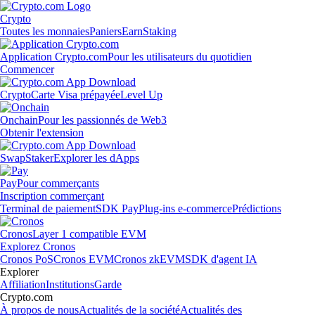
Crypto
Toutes les monnaies
Paniers
Earn
Staking
Application Crypto.com
Pour les utilisateurs du quotidien
Commencer
Crypto
Carte Visa prépayée
Level Up
Onchain
Pour les passionnés de Web3
Obtenir l'extension
Swap
Staker
Explorer les dApps
Pay
Pour commerçants
Inscription commerçant
Terminal de paiement
SDK Pay
Plug-ins e-commerce
Prédictions
Cronos
Layer 1 compatible EVM
Explorez Cronos
Cronos PoS
Cronos EVM
Cronos zkEVM
SDK d'agent IA
Explorer
Affiliation
Institutions
Garde
Crypto.com
À propos de nous
Actualités de la société
Actualités des