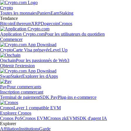
Crypto
Toutes les monnaies
Paniers
Earn
Staking
Tendance
Bitcoin
Ethereum
XRP
Dogecoin
Cronos
Application Crypto.com
Pour les utilisateurs du quotidien
Commencer
Crypto
Carte Visa prépayée
Level Up
Onchain
Pour les passionnés de Web3
Obtenir l'extension
Swap
Staker
Explorer les dApps
Pay
Pour commerçants
Inscription commerçant
Terminal de paiement
SDK Pay
Plug-ins e-commerce
Cronos
Layer 1 compatible EVM
Explorez Cronos
Cronos PoS
Cronos EVM
Cronos zkEVM
SDK d'agent IA
Explorer
Affiliation
Institutions
Garde