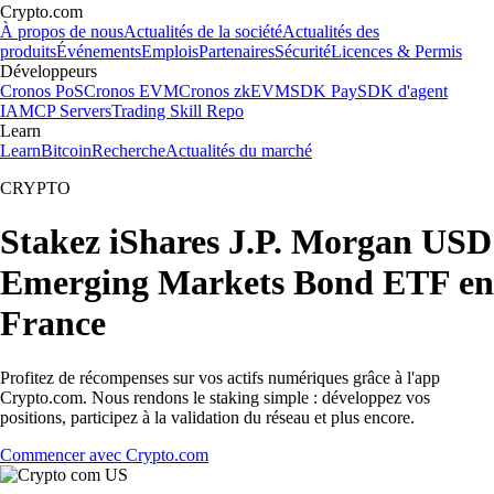
Crypto.com
À propos de nous
Actualités de la société
Actualités des
produits
Événements
Emplois
Partenaires
Sécurité
Licences & Permis
Développeurs
Cronos PoS
Cronos EVM
Cronos zkEVM
SDK Pay
SDK d'agent
IA
MCP Servers
Trading Skill Repo
Learn
Learn
Bitcoin
Recherche
Actualités du marché
CRYPTO
Stakez iShares J.P. Morgan USD
Emerging Markets Bond ETF en
France
Profitez de récompenses sur vos actifs numériques grâce à l'app
Crypto.com. Nous rendons le staking simple : développez vos
positions, participez à la validation du réseau et plus encore.
Commencer avec Crypto.com