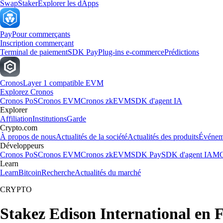
Swap
Staker
Explorer les dApps
Pay
Pour commerçants
Inscription commerçant
Terminal de paiement
SDK Pay
Plug-ins e-commerce
Prédictions
Cronos
Layer 1 compatible EVM
Explorez Cronos
Cronos PoS
Cronos EVM
Cronos zkEVM
SDK d'agent IA
Explorer
Affiliation
Institutions
Garde
Crypto.com
À propos de nous
Actualités de la société
Actualités des produits
Événem
Développeurs
Cronos PoS
Cronos EVM
Cronos zkEVM
SDK Pay
SDK d'agent IA
MC
Learn
Learn
Bitcoin
Recherche
Actualités du marché
CRYPTO
Stakez Edison International en 