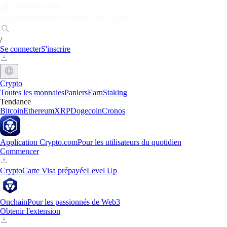
Marchés
Particuliers
Entreprises
Découvrir
/
Se connecter
S'inscrire
Crypto
Toutes les monnaies
Paniers
Earn
Staking
Tendance
Bitcoin
Ethereum
XRP
Dogecoin
Cronos
Application Crypto.com
Pour les utilisateurs du quotidien
Commencer
Crypto
Carte Visa prépayée
Level Up
Onchain
Pour les passionnés de Web3
Obtenir l'extension