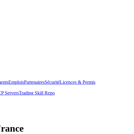
ents
Emplois
Partenaires
Sécurité
Licences & Permis
P Servers
Trading Skill Repo
France